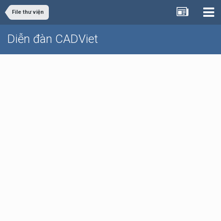
File thư viện
Diễn đàn CADViet