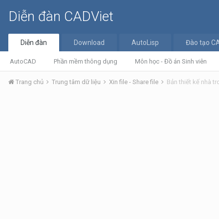
Diễn đàn CADViet
Diễn đàn
Download
AutoLisp
Đào tạo C
AutoCAD
Phần mềm thông dụng
Môn học - Đồ án Sinh viên
Trang chủ
Trung tâm dữ liệu
Xin file - Share file
Bản thiết kế nhà t