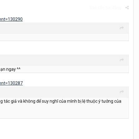
Báo cáo bài đăng
ent=130290
bạn ngay ^^
ent=130287
ọng tác giả và không để suy nghĩ của mình bị lệ thuộc ý tưởng của