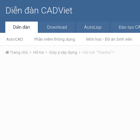
Diễn đàn CADViet
Diễn đàn
Download
AutoLisp
Đào tạo C
AutoCAD
Phần mềm thông dụng
Môn học - Đồ án Sinh viên
Trang chủ
Hỗ trợ
Góp ý xây dựng
Hỏi nút "Thanks"?