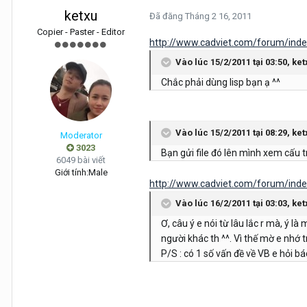
ketxu
Đã đăng
Tháng 2 16, 2011
Copier - Paster - Editor
http://www.cadviet.com/forum/i
Vào lúc 15/2/2011 tại 03:50, ket
Chắc phải dùng lisp bạn ạ ^^
Vào lúc 15/2/2011 tại 08:29, ket
Moderator
3023
Bạn gửi file đó lên mình xem cấu t
6049 bài viết
Giới tính:
Male
http://www.cadviet.com/forum/i
Vào lúc 16/2/2011 tại 03:03, ket
Ơ, câu ý e nói từ lâu lắc r mà, ý l
người khác th ^^. Vì thế mờ e nhớ tr
P/S : có 1 số vấn đề về VB e hỏi bác