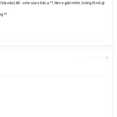
 bài nào) để - vote của e bác ạ ^^, làm e giật mình, tưởng lỡ nói gì
ng ^^
Báo cáo bài đăng