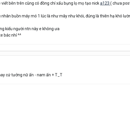
viết bên trên cũng có đồng chí xấu bụng lọ mọ tạo nick
a123
( chưa post
u nhân buồn máy mó 1 lúc là như mây như khói, đúng là thiên hạ khó lườ
ng kiểu người ntn này e không ưa
te bác nhỉ ^^
hay cứ tưởng nữ ấn - nam ấn + T_T