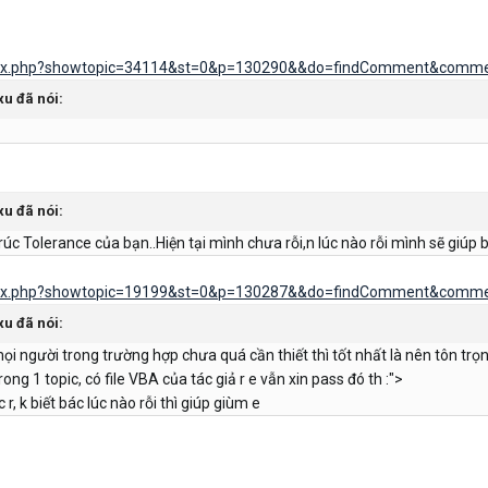
ndex.php?showtopic=34114&st=0&p=130290&&do=findComment&comm
xu đã nói:
xu đã nói:
rúc Tolerance của bạn..Hiện tại mình chưa rỗi,n lúc nào rỗi mình sẽ giúp 
ndex.php?showtopic=19199&st=0&p=130287&&do=findComment&comm
xu đã nói:
à mọi người trong trường hợp chưa quá cần thiết thì tốt nhất là nên tôn tr
ong 1 topic, có file VBA của tác giả r e vẫn xin pass đó th :">
 r, k biết bác lúc nào rỗi thì giúp giùm e