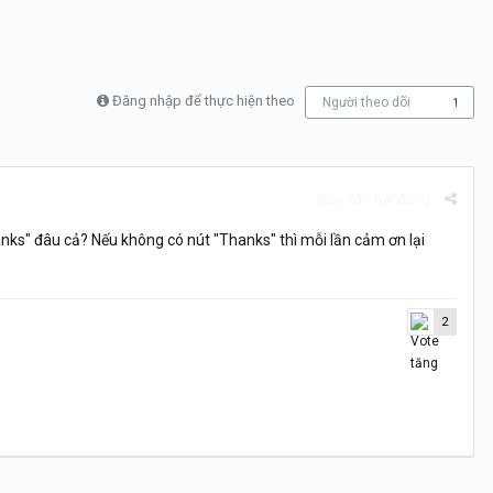
Đăng nhập để thực hiện theo
Người theo dõi
1
Báo cáo bài đăng
ks" đâu cả? Nếu không có nút "Thanks" thì mỗi lần cảm ơn lại
2