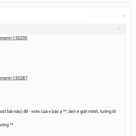
Báo cáo bài đăng
mment=130290
mment=130287
ost bài nào) để - vote của e bác ạ ^^, làm e giật mình, tưởng lỡ
ường ^^