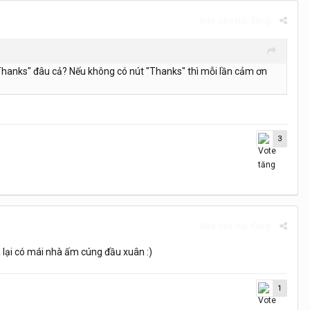
Báo cáo bài đăng
hanks" đâu cả? Nếu không có nút "Thanks" thì mỗi lần cảm ơn
3
Báo cáo bài đăng
 lại có mái nhà ấm cúng đầu xuân :)
1