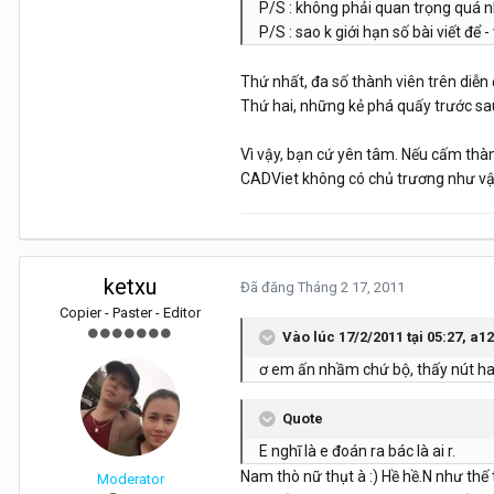
P/S : không phải quan trọng quá 
P/S : sao k giới hạn số bài viết để -
Thứ nhất, đa số thành viên trên diễn 
Thứ hai, những kẻ phá quấy trước sau
Vì vậy, bạn cứ yên tâm. Nếu cấm thà
CADViet không có chủ trương như vậ
ketxu
Đã đăng
Tháng 2 17, 2011
Copier - Paster - Editor
Vào lúc 17/2/2011 tại 05:27, a12
ơ em ấn nhầm chứ bộ, thấy nút ha
Quote
E nghĩ là e đoán ra bác là ai r.
Nam thò nữ thụt à :) Hề hề.N như thế 
Moderator