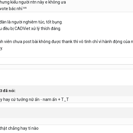
nhưng kiểu người ntn này e không ưa
 vote bác nhỉ ^^
đàn là người nghiêm túc, tốt bụng.
 đều bị CADViet xử lý thích đáng.
nh viên chưa post bài không được thank thì vô tình chỉ vì hành động củ
y.
3 đã nói:
y hay cứ tưởng nữ ấn - nam ấn + T_T
thật chẳng hay tí nào