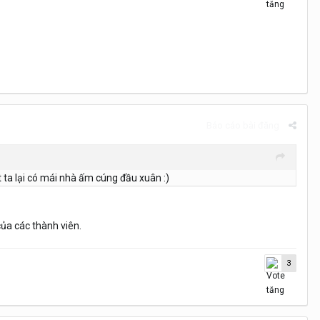
Báo cáo bài đăng
ta lại có mái nhà ấm cúng đầu xuân :)
của các thành viên.
3