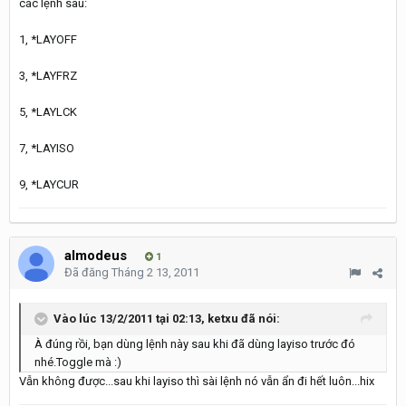
các lệnh sau:
1, *LAYOFF
3, *LAYFRZ
5, *LAYLCK
7, *LAYISO
9, *LAYCUR
almodeus
1
Đã đăng
Tháng 2 13, 2011
Vào lúc 13/2/2011 tại 02:13, ketxu đã nói:
À đúng rồi, bạn dùng lệnh này sau khi đã dùng layiso trước đó
nhé.Toggle mà :)
Vẫn không được...sau khi layiso thì sài lệnh nó vẫn ẩn đi hết luôn...hix