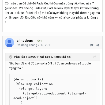
Còn nếu bạn để chế độ Fade Out thì đọc mấy dòng tiếp theo này ^^
@lispser : Với chế độ Fade Out, Cad sẽ lock layer thay vì Off nó.Nhưng
khi un-lock (un-fade) thì độ mờ của layer không thay đổi được ngay, mà
phải regen đôi lần, điều này khá cấm kỵ, có ai có giải pháp gì không ạ
?
almodeus
1
Đã đăng
Tháng 2 13, 2011
Vào lúc 12/2/2011 tại 14:18, ketxu đã nói:
Nếu bạn để chế độ Layiso là Off thì đoạn code sau sẽ toggle
trạng thái :
(defun c:lsw (/)

 (vlax-map-collection

   (vla-get-layers

     (vla-get-activedocument (vlax-get-
acad-object))

    )
