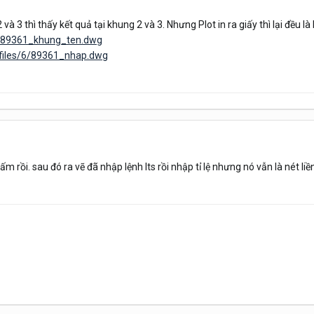
 và 3 thì thấy kết quả tại khung 2 và 3. Nhưng Plot in ra giấy thì lại đều l
6/89361_khung_ten.dwg
files/6/89361_nhap.dwg
m rồi. sau đó ra vẽ đã nhập lệnh lts rồi nhập tỉ lệ nhưng nó vẫn là nét liề