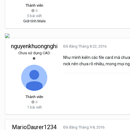
Thành viên
0
5 bài viết
Giới tính:
Male
nguyenkhuongnghi
Đã đăng
Tháng 8 22, 2016
Chưa sử dụng CAD
Như mình kiếm các file card mà chưa
nick nên chưa rõ nhiều, mong mọi ng
Thành viên
0
1 bài viết
MarioDaurer1234
Đã đăng
Tháng 9 8, 2016