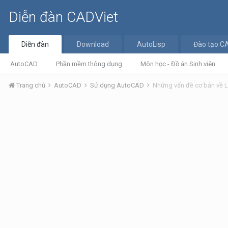
Diễn đàn CADViet
Diễn đàn
Download
AutoLisp
Đào tạo C
AutoCAD
Phần mềm thông dụng
Môn học - Đồ án Sinh viên
Trang chủ
AutoCAD
Sử dụng AutoCAD
Những vấn đề cơ bản về 