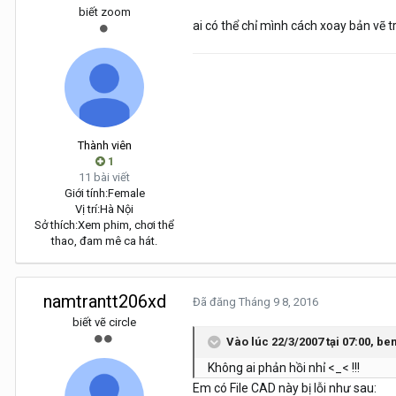
biết zoom
ai có thể chỉ mình cách xoay bản vẽ 
Thành viên
1
11 bài viết
Giới tính:
Female
Vị trí:
Hà Nội
Sở thích:
Xem phim, chơi thể
thao, đam mê ca hát.
namtrantt206xd
Đã đăng
Tháng 9 8, 2016
biết vẽ circle
Vào lúc 22/3/2007 tại 07:00, b
Không ai phản hồi nhỉ <_< !!!
Em có File CAD này bị lỗi như sau: