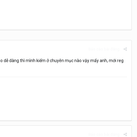
Báo cáo bài đăng
ho dễ dàng thì mình kiếm ở chuyên mục nào vậy mấy anh, mới reg
Báo cáo bài đăng