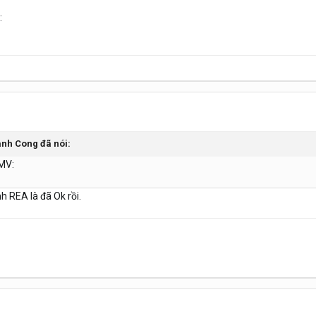
:
Danh Cong đã nói:
 MV:
 REA là đã Ok rồi.