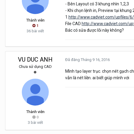
- Bên Layout có 3 khung nhìn 1,2,3
- Khi chọn lệnh in, Preview tại khung 2
1.
http://www.cadviet.com/upfiles/
Thành viên
File CAD
http://www.cadviet.com/up
1
Bác có sửa được lỗi này không?
36 bài viết
VU DUC ANH
Đã đăng
Tháng 9 16, 2016
Chưa sử dụng CAD
Mình tạo layer trục. chọn nét gạch chấ
vẫn là nét liền. ai biết giúp mình với
Thành viên
0
3 bài viết