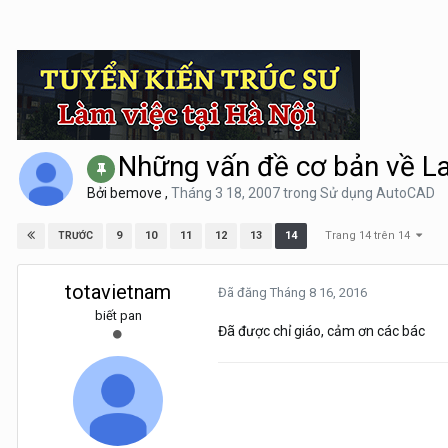
Những vấn đề cơ bản về L
Bởi
bemove
,
Tháng 3 18, 2007
trong
Sử dụng AutoCAD
Trang 14 trên 14
9
10
11
12
13
14
TRƯỚC
totavietnam
Đã đăng
Tháng 8 16, 2016
biết pan
Đã được chỉ giáo, cảm ơn các bác