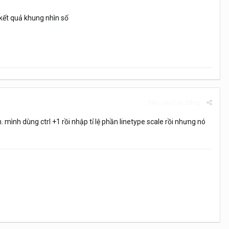
à kết quả khung nhìn số
Báo cáo bài đăng
n. mình dùng ctrl +1 rồi nhập tỉ lệ phần linetype scale rồi nhưng nó