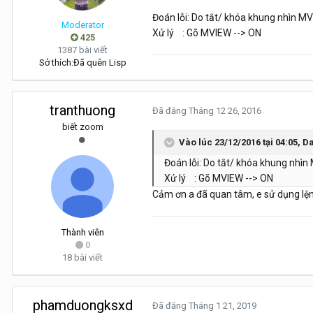
Đoán lỗi: Do tắt/ khóa khung nhìn MV
Moderator
Xử lý : Gõ MVIEW --> ON
425
1387 bài viết
Sở thích:
Đã quên Lisp
tranthuong
Đã đăng
Tháng 12 26, 2016
biết zoom
Vào lúc 23/12/2016 tại 04:05, 
Đoán lỗi: Do tắt/ khóa khung nhìn
Xử lý : Gõ MVIEW --> ON
Cảm ơn a đã quan tâm, e sử dụng lệnh
Thành viên
0
18 bài viết
phamduongksxd
Đã đăng
Tháng 1 21, 2019