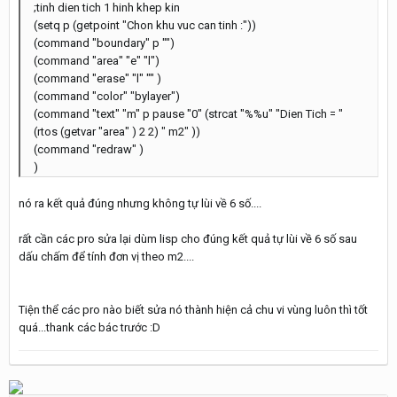
;tinh dien tich 1 hinh khep kin
(setq p (getpoint "Chon khu vuc can tinh :"))
(command "boundary" p "")
(command "area" "e" "l")
(command "erase" "l" "" )
(command "color" "bylayer")
(command "text" "m" p pause "0" (strcat "%%u" "Dien Tich = "
(rtos (getvar "area" ) 2 2) " m2" ))
(command "redraw" )
)
nó ra kết quả đúng nhưng không tự lùi về 6 số....
rất cần các pro sửa lại dùm lisp cho đúng kết quả tự lùi về 6 số sau
dấu chấm để tính đơn vị theo m2....
Tiện thể các pro nào biết sửa nó thành hiện cả chu vi vùng luôn thì tốt
quá...thank các bác trước :D