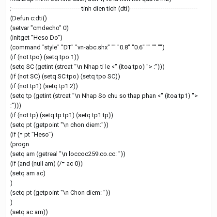
;------------------------------------tinh dien tich (dti)-----------------------------------
(Defun c:dti()
(setvar "cmdecho" 0)
(initget "Heso Do")
(command "style" "DT" "vn-abc.shx" "" "0.8" "0.6" "" "" "")
(if (not tpo) (setq tpo 1))
(setq SC (getint (strcat "\n Nhap ti le <" (itoa tpo) "> :")))
(if (not SC) (setq SC tpo) (setq tpo SC))
(if (not tp1) (setq tp1 2))
(setq tp (getint (strcat "\n Nhap So chu so thap phan <" (itoa tp1) ">
:")))
(if (not tp) (setq tp tp1) (setq tp1 tp))
(setq pt (getpoint "\n chon diem:"))
(if (= pt "Heso")
(progn
(setq am (getreal "\n loccoc259.co.cc: "))
(if (and (null am) (/= ac 0))
(setq am ac)
)
(setq pt (getpoint "\n Chon diem: "))
)
(setq ac am))