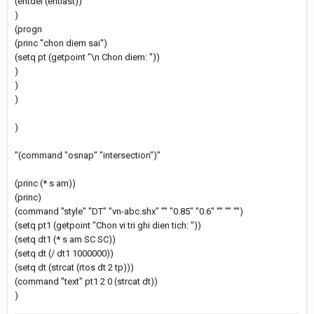
(entdel (entlast))
)
(progn
(princ "chon diem sai")
(setq pt (getpoint "\n Chon diem: "))
)
)
)
)
"(command "osnap" "intersection")"
(princ (* s am))
(princ)
(command "style" "DT" "vn-abc.shx" "" "0.85" "0.6" "" "" "")
(setq pt1 (getpoint "Chon vi tri ghi dien tich: "))
(setq dt1 (* s am SC SC))
(setq dt (/ dt1 1000000))
(setq dt (strcat (rtos dt 2 tp)))
(command "text" pt1 2 0 (strcat dt))
)