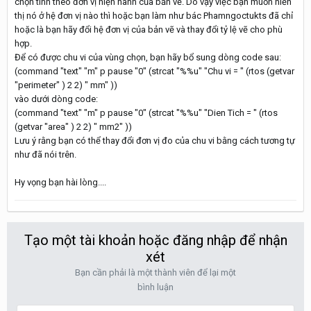
chọn tính theo đơn vị hiện hành của bản vẽ. Do vậy việc bạn muốn hiển
thị nó ở hệ đơn vị nào thì hoặc bạn làm như bác Phamngoctukts đã chỉ
hoặc là bạn hãy đổi hệ đơn vị của bản vẽ và thay đổi tỷ lệ vẽ cho phù
hợp.
Để có được chu vi của vùng chọn, bạn hãy bổ sung dòng code sau:
(command "text" "m" p pause "0" (strcat "%%u" "Chu vi = " (rtos (getvar
"perimeter" ) 2 2) " mm" ))
vào dưới dòng code:
(command "text" "m" p pause "0" (strcat "%%u" "Dien Tich = " (rtos
(getvar "area" ) 2 2) " mm2" ))
Lưu ý rằng bạn có thể thay đổi đơn vị đo của chu vi bằng cách tương tự
như đã nói trên.
Hy vọng bạn hài lòng....
Tạo một tài khoản hoặc đăng nhập để nhận
xét
Bạn cần phải là một thành viên để lại một
bình luận