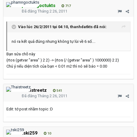
phamngoctukts
717
Đã đăng
Tháng 2 26, 2011
Vào lúc 26/2/2011 tại 04:10, thanhdatkts đã nói:
nó ra kết quả đúng nhưng không tự lùi về 6 số....
Bạn sửa chỗ này
(rtos (getvar "area" ) 2 2) -> (rtos (/ (getvar "area" ) 1000000) 2 2)
Chú ý nếu diện tích của bạn < 0.01 m2 thì nó sẽ báo = 0.00
Thaistreetz
541
Đã đăng
Tháng 2 26, 2011
Edit: tớ post nhầm topic :D
tski259
10