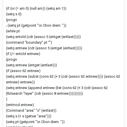
(if (or (= am 0) (null am)) (setq am 1))
(setq s 0)
(progn
; (setq pt (getpoint "\n Chon diem: "))
(while pt
(setq entold (cdr (assoc 5 (entget (entlast)))))
(command "boundary" pt "")
(setq entnew (cdr (assoc 5 (entget (entlast)))))
(if (/= entold entnew)
(progn
(setq entnew (entget (entlast)))
(if (assoc 62 entnew)
(setq entnew (subst (cons 62 (+ 3 (cdr (assoc 62 entnew)))) (assoc 62
entnew) entnew))
(setq entnew (append entnew (list (cons 62 (+ 3 (cdr (assoc 62
(tblsearch "layer" (cdr (assoc 8 entnew))))))))))
)
(entmod entnew)
(Command "area" "o" (entlast))
(setq s (+ s (getvar "area")))
(setq pt (getpoint "\n Chon diem: "))