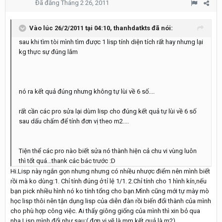
Đã đăng
Tháng 2 26, 2011
Vào lúc 26/2/2011 tại 04:10, thanhdatkts đã nói:
sau khi tìm tòi mình tìm được 1 lisp tính diện tích rất hay nhưng lại
kg thực sự đúng lắm
nó ra kết quả đúng nhưng không tự lùi về 6 số....
rất cần các pro sửa lại dùm lisp cho đúng kết quả tự lùi về 6 số
sau dấu chấm để tính đơn vị theo m2....
Tiện thể các pro nào biết sửa nó thành hiện cả chu vi vùng luôn
thì tốt quá...thank các bác trước :D
Hi.Lisp này ngắn gọn nhưng nhưng có nhiều nhược điểm nên mình biết
rồi mà ko dùng:1. Chỉ tính đúng ở tỉ lệ 1/1. 2.Chỉ tính cho 1 hình kín,nếu
bạn pick nhiều hình nó ko tính tổng cho bạn.Mình cũng mới tự mày mò
học lisp thôi nên tận dụng lisp của diễn đàn rồi biến đổi thành của mình
cho phù hợp công việc. Ai thấy giông giống của mình thì xin bỏ qua
nha.Lisp mình đổi như sau:( đơn vị vẽ là mm kết quả là m2)