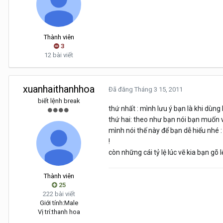
Thành viên
3
12 bài viết
xuanhaithanhhoa
Đã đăng
Tháng 3 15, 2011
biết lệnh break
thứ nhất : mình lưu ý bạn là khi dùn
thứ hai: theo như bạn nói bạn muốn v
mình nói thế này để bạn dễ hiểu nhé :
!
còn những cái tỷ lệ lúc vẽ kia bạn gõ 
Thành viên
25
222 bài viết
Giới tính:
Male
Vị trí:
thanh hoa