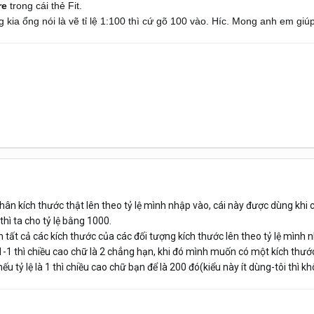
re
trong cái thẻ Fit.
kia ổng nói là vẽ tỉ lệ 1:100 thì cứ gõ 100 vào. Híc. Mong anh em giúp 
nhân kích thước thật lên theo tỷ lệ mình nhập vào, cái này được dùng khi 
hì ta cho tỷ lệ bằng 1000.
ân tất cả các kích thước của các đối tượng kích thước lên theo tỷ lệ mình
 1-1 thì chiều cao chữ là 2 chẳng hạn, khi đó mình muốn có một kích thước
ếu tỷ lệ là 1 thì chiều cao chữ bạn để là 200 đó(kiểu này ít dùng-tôi thì 