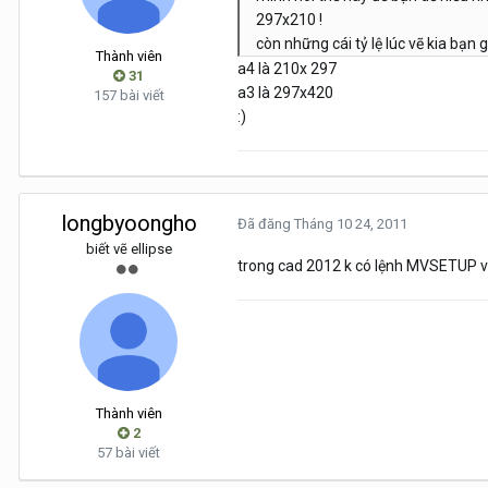
297x210 !
còn những cái tỷ lệ lúc vẽ kia bạn 
Thành viên
a4 là 210x 297
31
a3 là 297x420
157 bài viết
:)
longbyoongho
Đã đăng
Tháng 10 24, 2011
biết vẽ ellipse
trong cad 2012 k có lệnh MVSETUP vậ
Thành viên
2
57 bài viết