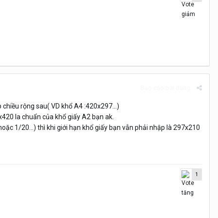
Báo cáo bài đăng
p chiều rộng sau( VD khổ A4 :420x297...)
x420 la chuẩn của khổ giấy A2 bạn ak.
oặc 1/20...) thì khi giới hạn khổ giấy bạn vẫn phải nhập là 297x210
1