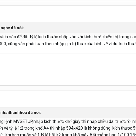
anqhv đã nói:
ch nào để đặt tỷ lệ kích thước nhập vào với kích thước hiển thị trong c
ệ 1:1000, cũng vẫn phải tuân theo nhập giá trị thực của hình vẽ ví dụ: kích th
uanhaithanhhoa đã nói:
ùng lệnh MVSETUP,nhập kích thước khổ giấy thì nhập chiều dài trước rồi 
n vẽ tỷ lệ 1:2 trong khổ A4 thì nhập 594x420 là không đúng. kích thước 
é : khi bạn muốn vẽ 1 tỷ lệ bất kỳ trong khổ giấy A4(chẳng hạn 1/100,1/50