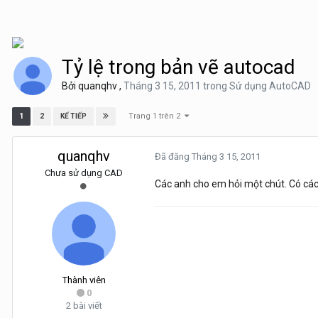
Tỷ lệ trong bản vẽ autocad
Bởi
quanqhv
,
Tháng 3 15, 2011
trong
Sử dụng AutoCAD
Trang 1 trên 2
1
2
KẾ TIẾP
quanqhv
Đã đăng
Tháng 3 15, 2011
Chưa sử dụng CAD
Các anh cho em hỏi một chút. Có cách
Thành viên
0
2 bài viết