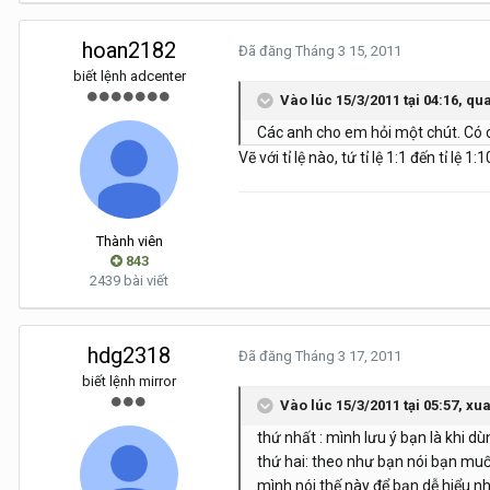
hoan2182
Đã đăng
Tháng 3 15, 2011
biết lệnh adcenter
Vào lúc 15/3/2011 tại 04:16, qu
Các anh cho em hỏi một chút. Có cá
Vẽ với tỉ lệ nào, tứ tỉ lệ 1:1 đến tỉ l
Thành viên
843
2439 bài viết
hdg2318
Đã đăng
Tháng 3 17, 2011
biết lệnh mirror
Vào lúc 15/3/2011 tại 05:57, x
thứ nhất : mình lưu ý bạn là khi d
thứ hai: theo như bạn nói bạn muố
mình nói thế này để bạn dễ hiểu nh