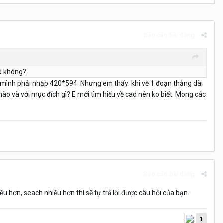
Báo cáo bài đăng
ad không?
4, mình phải nhập 420*594. Nhưng em thấy: khi vẽ 1 đoạn thẳng dài
nào và với mục đích gì? E mới tìm hiểu về cad nên ko biết. Mong các
Báo cáo bài đăng
hơn, seach nhiều hơn thì sẽ tự trả lời được câu hỏi của bạn.
1