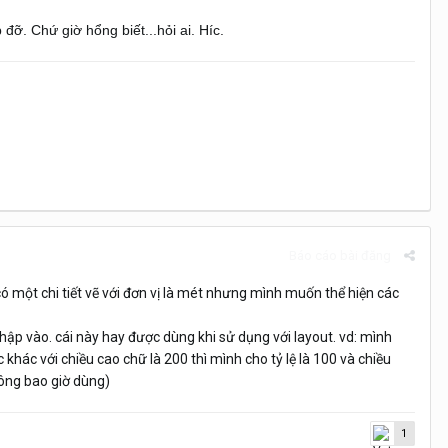
đỡ. Chứ giờ hổng biết...hỏi ai. Híc.
Báo cáo bài đăng
có một chi tiết vẽ với đơn vị là mét nhưng mình muốn thể hiện các
 nhập vào. cái này hay được dùng khi sử dụng với layout. vd: mình
 khác với chiều cao chữ là 200 thì mình cho tỷ lệ là 100 và chiều
không bao giờ dùng)
1