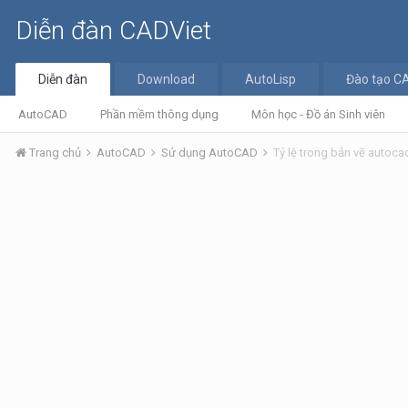
Diễn đàn CADViet
Diễn đàn
Download
AutoLisp
Đào tạo C
AutoCAD
Phần mềm thông dụng
Môn học - Đồ án Sinh viên
Trang chủ
AutoCAD
Sử dụng AutoCAD
Tỷ lệ trong bản vẽ autoca