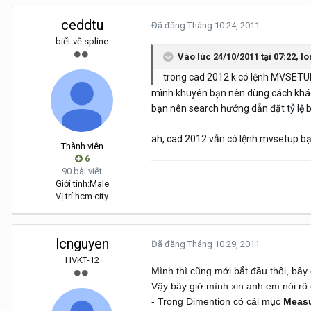
ceddtu
Đã đăng
Tháng 10 24, 2011
biết vẽ spline
Vào lúc 24/10/2011 tại 07:22, 
trong cad 2012 k có lệnh MVSETUP 
mình khuyên bạn nên dùng cách khác để
bạn nên search hướng dẫn đặt tỷ lệ b
ah, cad 2012 vẫn có lệnh mvsetup bạ
Thành viên
6
90 bài viết
Giới tính:
Male
Vị trí:
hcm city
lcnguyen
Đã đăng
Tháng 10 29, 2011
HVKT-12
Mình thì cũng mới bắt đầu thôi, bây g
Vậy bây giờ mình xin anh em nói rõ 
- Trong Dimention có cái mục
Meas