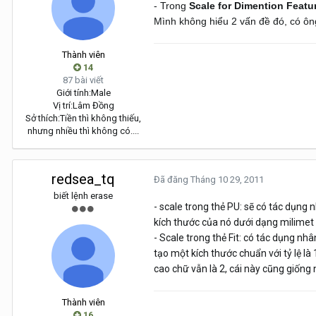
- Trong
Scale for Dimention Featu
Mình không hiểu 2 vấn đề đó, có ông 
Thành viên
14
87 bài viết
Giới tính:
Male
Vị trí:
Lâm Đồng
Sở thích:
Tiền thì không thiếu,
nhưng nhiều thì không có....
redsea_tq
Đã đăng
Tháng 10 29, 2011
biết lệnh erase
- scale trong thẻ PU: sẽ có tác dụng 
kích thước của nó dưới dạng milimet t
- Scale trong thẻ Fit: có tác dụng nh
tạo một kích thước chuẩn với tỷ lệ là
cao chữ vẫn là 2, cái này cũng giống n
Thành viên
16