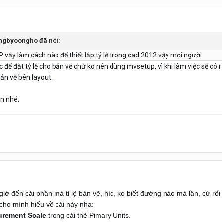
longbyoongho đã nói:
vậy làm cách nào để thiết lập tỷ lệ trong cad 2012 vậy mọi người
 đặt tỷ lệ cho bản vẽ chứ ko nên dùng mvsetup, vì khi làm việc sẽ có rất
ản vẽ bên layout.
n nhé.
iờ đến cái phần mà tỉ lệ bản vẽ, híc, ko biết đường nào mà lần, cứ rối tu
cho mình hiểu về cái này nha:
urement Scale
trong cái thẻ Pimary Units.