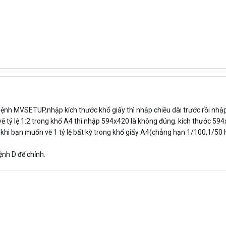
g lệnh MVSETUP,nhập kích thước khổ giấy thì nhập chiều dài trước rồi nhậ
ẽ tỷ lệ 1:2 trong khổ A4 thì nhập 594x420 là không đúng. kích thước 594
 khi bạn muốn vẽ 1 tỷ lệ bất kỳ trong khổ giấy A4(chẳng hạn 1/100,1/50 h
lệnh D để chỉnh.