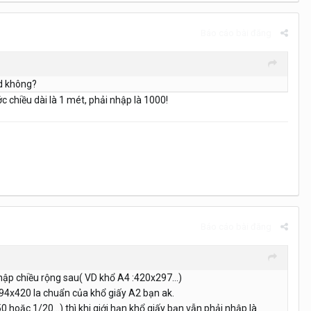
Báo cáo bài đăng
ad không?
ước chiều dài là 1 mét, phải nhập là 1000!
Báo cáo bài đăng
nhập chiều rộng sau( VD khổ A4 :420x297...)
594x420 la chuẩn của khổ giấy A2 bạn ak.
 hoặc 1/20...) thì khi giới hạn khổ giấy bạn vẫn phải nhập là