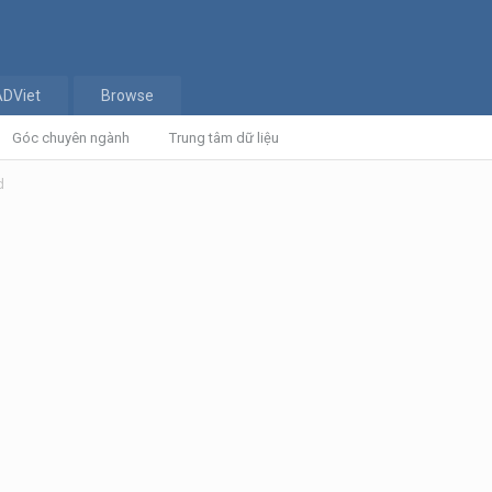
ADViet
Browse
Góc chuyên ngành
Trung tâm dữ liệu
d