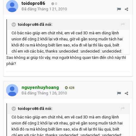
toidopro86
0
Đã đăng
Tháng 1 21, 2010
toidopro86 đã nói:
Có bác nào giúp em chút nhé, em vẽ cad 3D mà em dùng lệnh
union để cộng 2 khối lại với nhau, giờ vẽ gần song muốn tách hai
khối đó ra mà không biết làm sao, xóa đi vẽ lại thì lâu quá, biết
chỉ em với các bác, thanks :undecided: :undecided: :undecided:
Sao không ai giúp tôi vậy, mọi người không quan tâm đến chô này thì
phải?
nguyenhuyhoang
428
Đã đăng
Tháng 1 26, 2010
toidopro86 đã nói:
Có bác nào giúp em chút nhé, em vẽ cad 3D mà em dùng lệnh
union để cộng 2 khối lại với nhau, giờ vẽ gần song muốn tách hai
khối đó ra mà không biết làm sao, xóa đi vẽ lại thì lâu quá, biết
chỉ em với các bác, thanks :undecided: :undecided: :undecided: