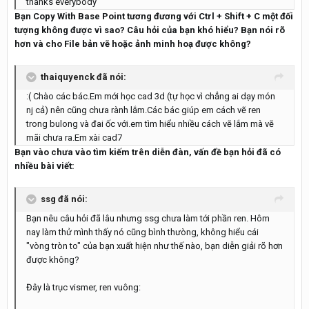
thanks everybody
Bạn Copy With Base Point tương đương với Ctrl + Shift + C một đối
tượng không được vì sao? Câu hỏi của bạn khó hiểu? Bạn nói rõ
hơn và cho File bản vẽ hoặc ảnh minh hoạ được không?
thaiquyenck đã nói:
:( Chào các bác.Em mới học cad 3d (tự học vì chẳng ai dạy món
nj cả) nên cũng chưa rành lắm.Các bác giúp em cách vẽ ren
trong bulong và đai ốc với.em tìm hiểu nhiều cách vẽ lắm mà vẽ
mãi chưa ra.Em xài cad7
Bạn vào chưa vào tìm kiếm trên diễn đàn, vấn đề bạn hỏi đã có
nhiều bài viết:
ssg đã nói:
Bạn nêu câu hỏi đã lâu nhưng ssg chưa làm tới phần ren. Hôm
nay làm thử mình thấy nó cũng bình thưòng, không hiểu cái
"vòng tròn to" của bạn xuất hiện như thế nào, bạn diễn giải rõ hơn
được không?
Đây là trục vismer, ren vuông: