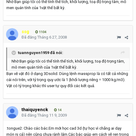
Nhờ Bạn giúp tôi có thể tính thể tích, khối lượng, toạ độ trọng tâm, mô
men quán tính của 1vật thể bất kỳ.
ssg
1104
Đã đăng
Tháng 6 27, 2008
tuannguyen1959 đã nói:
Nhờ Bạn giúp tôi có thể tính thể tích, khối lượng, toạ độ trọng tâm,
mô men quán tính của 1vật thể bất kỳ.
Bạn vẽ vật đó ở dạng 3Dsolid. Dùng lệnh massprop là có tất cả những
cái nói trên, với tỷ trọng quy ước là 1 (khối lượng riêng = 1000 kg/m3).
Vật có tỷ trọng khác thì user tự quy đổi các kết quả.
thaiquyenck
14
Đã đăng
Tháng 11 9, 2009
:tongue2: Chào các bác.Em mới học cad 3d (tự học vì chẳng ai dạy
món nj cả) nên cũng chưa rành lắm.Các bác giúp em cách vẽ ren trong