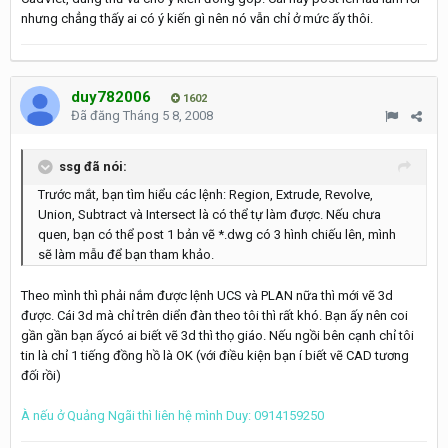
nhưng chẳng thấy ai có ý kiến gì nên nó vẫn chỉ ở mức ấy thôi.
duy782006
1602
Đã đăng
Tháng 5 8, 2008
ssg đã nói:
Trước mắt, bạn tìm hiểu các lệnh: Region, Extrude, Revolve,
Union, Subtract và Intersect là có thể tự làm được. Nếu chưa
quen, bạn có thể post 1 bản vẽ *.dwg có 3 hình chiếu lên, mình
sẽ làm mẫu để bạn tham khảo.
Theo mình thì phải nắm được lệnh UCS và PLAN nữa thì mới vẽ 3d
được. Cái 3d mà chỉ trên diển đàn theo tôi thì rất khó. Bạn ấy nên coi
gần gần bạn ấycó ai biết vẽ 3d thì thọ giáo. Nếu ngồi bên cạnh chỉ tôi
tin là chỉ 1 tiếng đồng hồ là OK (với điều kiện bạn í biết vẽ CAD tương
đối rồi)
À nếu ở Quảng Ngãi thì liên hệ mình Duy: 0914159250