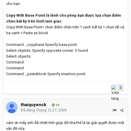
cho bạn.
Copy With Base Point là lênh cho phép bạn được lựa chọn điểm
chèn bất kỳ trên hình tam giác:
Copy With Base Point> chọn điểm chèn trên 1 cạnh bất kỳ > chọn tất cả
ba cạnh > Paste as block
Command: _copybase Specify base point:
Select objects: Specify opposite corner: 3 found
Select objects:
Command:
Command:
Command: _pasteblock Specify insertion point:
2
thaiquyenck
14
Đã đăng
Tháng 12 27, 2009
cảm ơn mấy anh đã nhiệt tình giúp đỡ nha.thế là lại giải quyết được một
vấn đề nữa