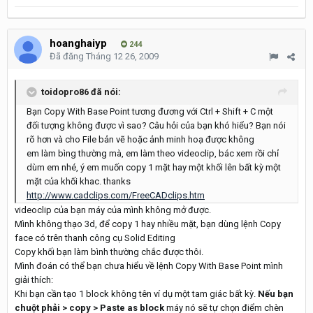
hoanghaiyp
244
Đã đăng
Tháng 12 26, 2009
toidopro86 đã nói:
Bạn Copy With Base Point tương đương với Ctrl + Shift + C một
đối tượng không được vì sao? Câu hỏi của bạn khó hiểu? Bạn nói
rõ hơn và cho File bản vẽ hoặc ảnh minh hoạ được không
em làm bìng thường mà, em làm theo videoclip, bác xem rồi chỉ
dùm em nhé, ý em muốn copy 1 mặt hay một khối lên bất kỳ một
mặt của khối khac. thanks
http://www.cadclips.com/FreeCADclips.htm
videoclip của bạn máy của mình không mở được.
Mình không thạo 3d, để copy 1 hay nhiều mặt, bạn dùng lệnh Copy
face có trên thanh công cụ Solid Editing
Copy khối bạn làm bình thường chắc được thôi.
Mình đoán có thể bạn chưa hiểu về lệnh Copy With Base Point mình
giải thích:
Khi bạn cần tạo 1 block không tên ví dụ một tam giác bất kỳ.
Nếu bạn
chuột phải > copy > Paste as block
máy nó sẽ tự chọn điểm chèn