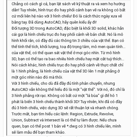
Chẳng có cách gì cả, bạn lật sách vẽ kỹ thuật ra và xem họ hướng
dẫn! Tuy nhiên, hình trục đo hay phối cảnh bạn vẽ ra không có bất
cứ mối liên hệ nào với 3 hình chiếu! Đó là cách thức ngày xưa vẽ
bằng tay. Đã dùng AutoCAD, hãy quên kiểu ấy đi!
Đối tượng 3D trong AutoCAD, đặc biệt là khối 3D solid, khác hẳn
cái gọi là hình chiếu trục đo hay phối cảnh về bản chất. Nó là mô
hình khối rắn, có đầy đủ các thông tin 3 chiều của vật thể. Bạn có
thể tính thể tích, khối lượng, toạ độ trọng tâm, mô men quán tính...
của vật thể, có thể quan sát vật thể ở mọi góc nhìn. Từ mô hình
3D, bạn có thể tạo ra bao nhiêu hình chiếu hay mặt cắt tuỳ thích...
Nói cách khác, hình chiếu trục đo hay phối cảnh về thực chất chỉ
là 1 hình phẳng, là hình chiếu của vật thể 3D lên 1 mặt phẳng ở
một góc nhìn nào đó mà thôi.
Với 3 hình chiếu, cho dù đã đầy đủ tính phản chuyển, nhưng
AutoCAD vẫn không thể hiểu đó là một "vật thể". Với nó, đó chỉ là
3 hình phẳng rời rạc. Không có bất cứ một "lá bùa" gì để hô 1
phát là biến 3 hình chiếu thành khối 3D! Tuy nhiên, khi đã có đầy
đủ 3 hình chiếu, việc dựng 3D sẽ rất thuận lợi và nhanh chóng.
Trước mắt, bạn tìm hiểu các lệnh: Region, Extrude, Revolve,
Union, Subtract và Intersect là có thể tự làm được. Nếu chưa
quen, bạn có thể post 1 bản vẽ *.dwg có 3 hình chiếu lên, mình
sẽ làm mẫu để bạn tham khảo.