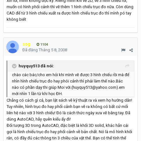
Xin lỗi, mình không đọc kỹ. Riêng mình khi vẽ 2D, vẽ 3 hình chiếu rồi,
muốn có hình phối cảnh thì vẽ thêm 1 hình chiếu trục đo nữa. Còn dùng
CAD để từ 3 hình chiếu xuất ra được hình chiếu trục đo thì mình pó tay
không biết
ssg
1104
Đã đăng
Tháng 5 8, 2008
huyquy513 đã nói:
chào các bác/cho em hỏi khi mình vẽ được 3 hình chiếu rồi mà để
nhìn hình chiếu trục đo hay phói cảnh thì phải làm thế nào.Bác
nào có phần dạy thi giúp Moi với.(huyquy513@yahoo.com).em
mới nhìn 1 lần từ khi học ĐH.
Chẳng có cách gì cả, bạn lật sách vẽ kỹ thuật ra và xem họ hướng dẫn!
Tuy nhiên, hình trục đo hay phối cảnh bạn vẽ ra không có bất cứ mối
liên hệ nào với 3 hình chiếu! Đó là cách thức ngày xưa vẽ bằng tay. Đã
dùng AutoCAD, hãy quên kiểu ấy đi!
Đối tượng 3D trong AutoCAD, đặc biệt là khối 3D solid, khác hẳn cái
gọi là hình chiếu trục đo hay phối cảnh về bản chất. Nó là mô hình khối
rắn, có đầy đủ các thông tin 3 chiều của vật thể. Bạn có thể tính thể