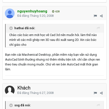
nguyenhuyhoang
428
Đã đăng
Tháng 5 20, 2008
hathai đã nói:
Chào các bác em mới học vẽ Cad 3d nên muốn hỏi. làm thế nào
mình vẽ các mối ghép ren 3D sau đó xuất sang 2D. Xin các bác
chỉ giáo cho
Bạn nên cài Machenical Desktop, phần mềm này bạn vẫn sử dụng
AutoCad bình thường nhưng nó thêm nhiều tiện ích. chỉ cần chọn ren
theo tieu chuẩn mong muốn. Chứ vẽ ren bên AutoCad mất thời gian
lắm.
Khách
Đã đăng
Tháng 6 27, 2008
ssg đã nói: