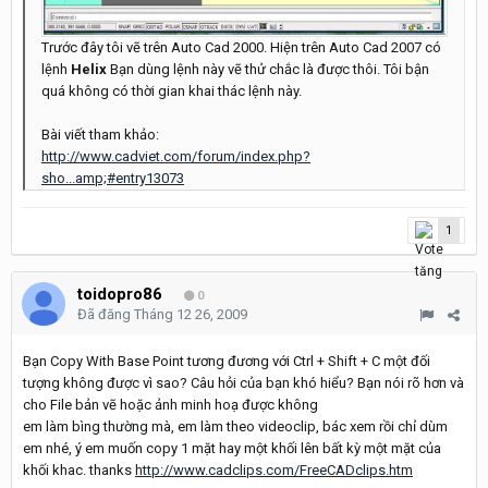
Trước đây tôi vẽ trên Auto Cad 2000. Hiện trên Auto Cad 2007 có
lệnh
Helix
Bạn dùng lệnh này vẽ thử chắc là được thôi. Tôi bận
quá không có thời gian khai thác lệnh này.
Bài viết tham khảo:
http://www.cadviet.com/forum/index.php?
sho...amp;#entry13073
1
toidopro86
0
Đã đăng
Tháng 12 26, 2009
Bạn Copy With Base Point tương đương với Ctrl + Shift + C một đối
tượng không được vì sao? Câu hỏi của bạn khó hiểu? Bạn nói rõ hơn và
cho File bản vẽ hoặc ảnh minh hoạ được không
em làm bìng thường mà, em làm theo videoclip, bác xem rồi chỉ dùm
em nhé, ý em muốn copy 1 mặt hay một khối lên bất kỳ một mặt của
khối khac. thanks
http://www.cadclips.com/FreeCADclips.htm