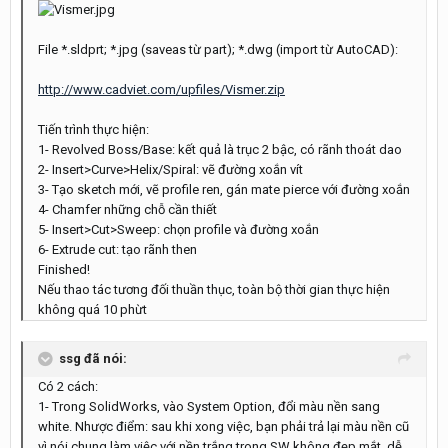
File *.sldprt; *.jpg (saveas từ part); *.dwg (import từ AutoCAD):
http://www.cadviet.com/upfiles/Vismer.zip
Tiến trình thực hiện:
1- Revolved Boss/Base: kết quả là trục 2 bậc, có rãnh thoát dao
2- Insert>Curve>Helix/Spiral: vẽ đường xoắn vít
3- Tạo sketch mới, vẽ profile ren, gán mate pierce với đường xoắn
4- Chamfer những chỗ cần thiết
5- Insert>Cut>Sweep: chọn profile và đường xoắn
6- Extrude cut: tạo rãnh then
Finished!
Nếu thao tác tương đối thuần thục, toàn bộ thời gian thực hiện
không quá 10 phừt
ssg đã nói:
Có 2 cách:
1- Trong SolidWorks, vào System Option, đổi màu nền sang
white. Nhược điểm: sau khi xong việc, bạn phải trả lại màu nền cũ
vì nói chung làm việc với nền trắng trong SW không đẹp mắt, dễ