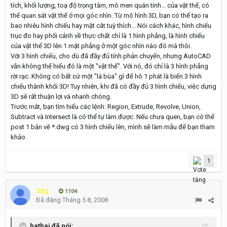
tích, khối lượng, toạ độ trọng tâm, mô men quán tính... của vật thể, có
thể quan sát vật thể ở mọi góc nhìn. Từ mô hình 3D, bạn có thể tạo ra
bao nhiêu hình chiếu hay mặt cắt tuỳ thích... Nói cách khác, hình chiếu
trục đo hay phối cảnh về thực chất chỉ là 1 hình phẳng, là hình chiếu
của vật thể 3D lên 1 mặt phẳng ở một góc nhìn nào đó mà thôi.
Với 3 hình chiếu, cho dù đã đầy đủ tính phản chuyển, nhưng AutoCAD
vẫn không thể hiểu đó là một "vật thể". Với nó, đó chỉ là 3 hình phẳng
rời rạc. Không có bất cứ một "lá bùa" gì để hô 1 phát là biến 3 hình
chiếu thành khối 3D! Tuy nhiên, khi đã có đầy đủ 3 hình chiếu, việc dựng
3D sẽ rất thuận lợi và nhanh chóng.
Trước mắt, bạn tìm hiểu các lệnh: Region, Extrude, Revolve, Union,
Subtract và Intersect là có thể tự làm được. Nếu chưa quen, bạn có thể
post 1 bản vẽ *.dwg có 3 hình chiếu lên, mình sẽ làm mẫu để bạn tham
khảo.
1
ssg
1104
Đã đăng
Tháng 5 8, 2008
hathai đã nói: