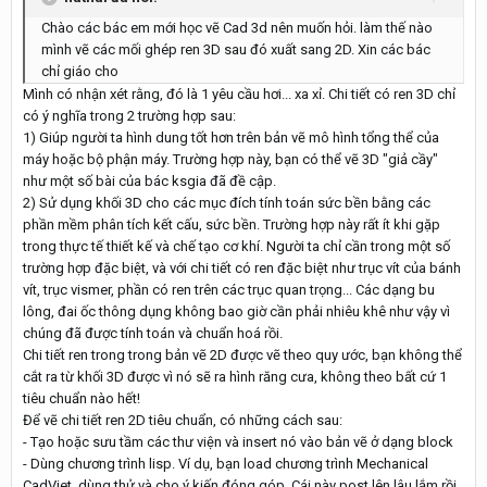
Chào các bác em mới học vẽ Cad 3d nên muốn hỏi. làm thế nào
mình vẽ các mối ghép ren 3D sau đó xuất sang 2D. Xin các bác
chỉ giáo cho
Mình có nhận xét rằng, đó là 1 yêu cầu hơi... xa xỉ. Chi tiết có ren 3D chỉ
có ý nghĩa trong 2 trường hợp sau:
1) Giúp người ta hình dung tốt hơn trên bản vẽ mô hình tổng thể của
máy hoặc bộ phận máy. Trường hợp này, bạn có thể vẽ 3D "giả cầy"
như một số bài của bác ksgia đã đề cập.
2) Sử dụng khối 3D cho các mục đích tính toán sức bền bằng các
phần mềm phân tích kết cấu, sức bền. Trường hợp này rất ít khi gặp
trong thực tế thiết kế và chế tạo cơ khí. Người ta chỉ cần trong một số
trường hợp đặc biệt, và với chi tiết có ren đặc biệt như trục vít của bánh
vít, trục vismer, phần có ren trên các trục quan trọng... Các dạng bu
lông, đai ốc thông dụng không bao giờ cần phải nhiêu khê như vậy vì
chúng đã được tính toán và chuẩn hoá rồi.
Chi tiết ren trong trong bản vẽ 2D được vẽ theo quy ước, bạn không thể
cắt ra từ khối 3D được vì nó sẽ ra hình răng cưa, không theo bất cứ 1
tiêu chuẩn nào hết!
Để vẽ chi tiết ren 2D tiêu chuẩn, có những cách sau:
- Tạo hoặc sưu tầm các thư viện và insert nó vào bản vẽ ở dạng block
- Dùng chương trình lisp. Ví dụ, bạn load chương trình Mechanical
CadViet, dùng thử và cho ý kiến đóng góp. Cái này post lên lâu lắm rồi