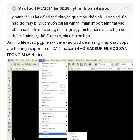
Vào lúc 19/5/2011 tại 02:28, lythanhtoan đã nói:
ý mình là lưu lại để có thể chuyển qua máy khác sài , hoặc có lúc
nào đó máy bị virut muốn cài lại win thì mình import lệnh tắt vào
cho nhanh, đỡ mắc công chỉnh lại, vậy mình phải cài sao bạn có
thể chỉ mình cụ thể được ko, xin cám ơn bạn.
Bạn mở file acad.pgp lên -> Save vào USB đem sang máy khác copy
vào thư mục support của CAD mà xài. (
NHỚ BACKUP FILE CÓ SẴN
TRONG MÁY NHA
)