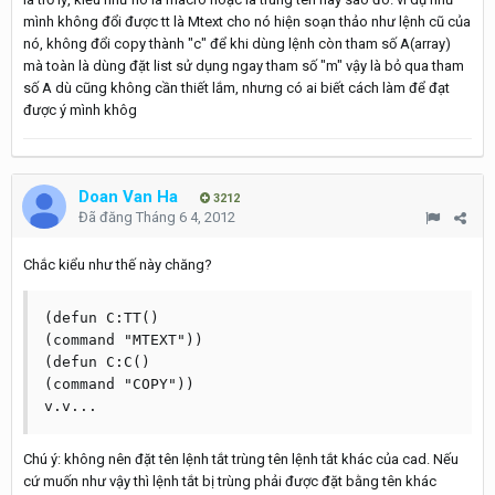
mình không đổi được tt là Mtext cho nó hiện soạn thảo như lệnh cũ của
nó, không đổi copy thành "c" để khi dùng lệnh còn tham số A(array)
mà toàn là dùng đặt list sử dụng ngay tham số "m" vậy là bỏ qua tham
số A dù cũng không cần thiết lắm, nhưng có ai biết cách làm để đạt
được ý mình khôg
Doan Van Ha
3212
Đã đăng
Tháng 6 4, 2012
Chắc kiểu như thế này chăng?
(defun C:TT()

(command "MTEXT"))

(defun C:C()

(command "COPY"))

Chú ý: không nên đặt tên lệnh tắt trùng tên lệnh tắt khác của cad. Nếu
cứ muốn như vậy thì lệnh tắt bị trùng phải được đặt bằng tên khác