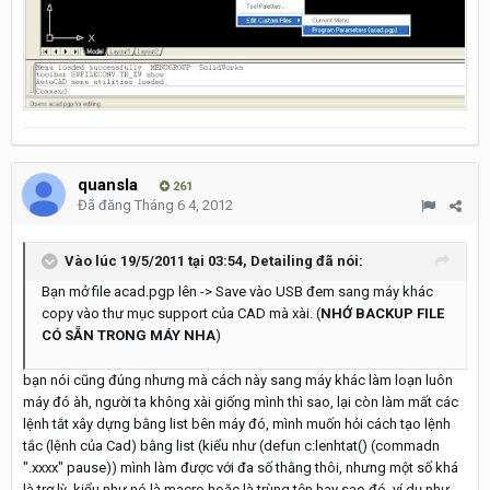
quansla
261
Đã đăng
Tháng 6 4, 2012
Vào lúc 19/5/2011 tại 03:54, Detailing đã nói:
Bạn mở file acad.pgp lên -> Save vào USB đem sang máy khác
copy vào thư mục support của CAD mà xài. (
NHỚ BACKUP FILE
CÓ SẴN TRONG MÁY NHA
)
bạn nói cũng đúng nhưng mà cách này sang máy khác làm loạn luôn
máy đó àh, người ta không xài giống mình thì sao, lại còn làm mất các
lệnh tắt xây dựng bằng list bên máy đó, mình muốn hỏi cách tạo lệnh
tắc (lệnh của Cad) bằng list (kiểu như (defun c:lenhtat() (commadn
".xxxx" pause)) mình làm được với đa số thằng thôi, nhưng một số khá
là trơ lỳ, kiểu như nó là macro hoặc là trùng tên hay sao đó. ví dụ như