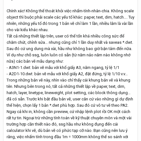
Chính xác! Không thể thoát khỏi việc nhẩm-tính-nhân-chia. Không scale
object thì buộc phải scale các yếu tố khác: paper, text, dim, hatch…. Tuy
nhiên, những yếu tố đó trong 1 bản vẽ chỉ làm 1 lần, nhiều lắm là vài lần
cho vài kiểu khác nhau.
Tất cả những thiết lập trên, user có thể tốn khá nhiều công sức để
chăm chút, chỉnh sửa… nhưng cũng chỉ 1 lần duy nhất và saveas *.dwt.
Sau đó cứ ung dung mà xài, hầu như không bao giờ bận tâm đến nữa.
Ví dụ như chỗ ssg, luôn luôn có sẵn (từ năm nảo năm nào không nhớ
nữa) các bản vẽ mẫu dạng như:
- A3N1-1.dwt: bản vẽ mẫu với khổ giấy A3, nằm ngang, tỷ lệ 1/1
- A2D1-10.dwt: bản vẽ mẫu với khổ giấy A2, đặt đứng, tỷ lệ 1/10 v.v…
Trong những bản vẽ này, nhìn vào chỉ thấy cái khung bản vẽ và khung
tên. Nhưng bên trong nó, tất cả những thiết lập về paper, text, dim,
hatch, layer, linetype, lineweight, plot setting, các block thông dụng…
đã có sẵn. Trước khi bắt đầu bản vẽ, user căn cứ vào những gì dự định
thể hiện, chọn lấy 1 bản *.dwt phù hợp. Sau đó cứ vô tư vẽ theo PA2.
Ngay cả khi in, không cần preview, cứ nhập lệnh plot rồi OK một cách
rất tự tin. Ngoại trừ những tính toán về kỹ thuật chuyên môn và một vài
trường hợp cần thiết nào đó, ssg hầu như không đụng đến cái
calculator khi vẽ, dù bản vẽ có phức tạp cỡ nào. Bạn cũng nên lưu ý
rằng, việc nhẩm tính trong đầu 1m = 1000mm không thể so sánh với