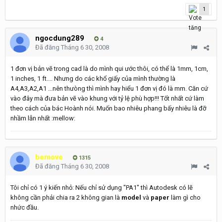
1
ngocdung289
4
Đã đăng
Tháng 6 30, 2008
1 đơn vị bản vẽ trong cad là do mình qui ước thôi, có thể là 1mm, 1cm,
1 inches, 1 ft.... Nhưng do các khổ giấy của mình thường là
A4,A3,A2,A1 ...nên thưòng thì mình hay hiểu 1 đơn vị đó là mm. Căn cứ
vào đây mà đưa bản vẽ vào khung với tỷ lệ phù hợp!!! Tốt nhất cứ làm
theo cách của bác Hoành nói. Muốn bao nhiêu phang bấy nhiêu là đỡ
nhầm lẫn nhất :mellow:
bemove
1315
Đã đăng
Tháng 6 30, 2008
Tôi chỉ có 1 ý kiến nhỏ: Nếu chỉ sử dụng "PA1" thì Autodesk có lẽ
không cần phải chia ra 2 không gian là
model
và
paper
làm gì cho
nhức đầu.