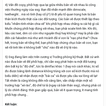
4) Vấn đề copy, phối hợp qua lại giữa nhiều bản vẽ với nhau là công
việc thường ngày của ssg. Bạn đã nhấn mạnh đến dimscale,
textheight... mà vô tình (hay cố ý?) lờ đi yếu tố quan trọng hơn là bản
thân kích thước thật của các đối tượng. Các bản vẽ được thiết lập theo
kiểu "nhẩm-tính-nhân-chia-vẽ" khi phối hợp nhau chẳng ra cái hệ gì cả.
Muốn chúng phối hợp đúng với nhau, bạn phải scale hình lên. Khi đó,
liệu các text, dim có còn như nguyên thuỷ hay không? Hay là phải cần
đến cái fakedim mà như anh Hoành đã ví von là "nạo phá thai"! Chưa
hết, trong bản vẽ tổng thể, bạn phối hợp chừng chục bản vẽ con, bạn
sẽ rối tinh lên vì không biết "chú" nào đã vẽ ở tỷ lệ nào.
5) Ssg đang làm việc trên cương vị Trưởng phòng kỹ thuật. Bất cứ anh
nào đưa bản vẽ để phối hợp, chỉ cần ssg phát hiện ra một đối tượng
dim bất kỳ bị "độ chế", tức là dimlfac khác 1 (hay nói cách khác, trị số
đo được bằng lệnh distance không trùng với con số kích thước mà nó
biểu diễn) sẽ nhận được một "bài ca" và được yêu cầu vui lòng vẽ lại!
Tất nhiên là cũng không đến nỗi căng lắm, vẫn chấp nhận một số
trường hợp "xé rào", độ chế tá lả (ngay cả bản thân ssg), nhưng phải có
lý do chính đáng: thời gian gấp quá, bản vẽ ít quan trọng, ít mang tính
phối hợp chung...
Kết luận: