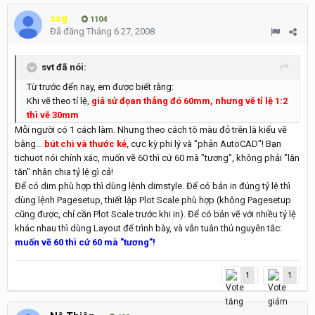
ssg
1104
Đã đăng
Tháng 6 27, 2008
svt đã nói:
Từ trước đến nay, em được biết rằng:
Khi vẽ theo tỉ lệ,
giả sử đọan thẳng đó 60mm, nhưng vẽ tỉ lệ 1:2
thì vẽ 30mm
Mỗi người có 1 cách làm. Nhưng theo cách tô màu đỏ trên là kiểu vẽ
bằng...
bút chì và thước kẻ
, cực kỳ phi lý và "phản AutoCAD"! Bạn
tichuot nói chính xác, muốn vẽ 60 thì cứ 60 mà "tương", không phải "lăn
tăn" nhân chia tỷ lệ gì cả!
Để có dim phù hợp thì dùng lệnh dimstyle. Để có bản in đúng tỷ lệ thì
dùng lệnh Pagesetup, thiết lập Plot Scale phù hợp (không Pagesetup
cũng được, chỉ cần Plot Scale trước khi in). Để có bản vẽ với nhiều tỷ lệ
khác nhau thì dùng Layout để trình bày, và vẫn tuân thủ nguyên tắc:
muốn vẽ 60 thì cứ 60 mà "tương"!
1
1