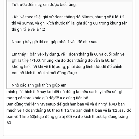
Từ trước đến nay, em được biết rằng:
- Khi vẽ theo tỉ lệ, giả sử đọan thẳng đó 60mm, nhưng vẽ tỉ lệ 1:2
thì vẽ 30mm, và ghi kích thước thì lại ghi đúng 60, trong khung tên
thì ghi tỉ lệ vẽ là 1:2
Nhưng bây giờ thì em gặp phải 1 vấn đề như sau:
Em thấy 1 bản vẽ xây dựng, vẽ 1 đọan thẳng là 60 và cuối bản vẽ
ghi là tỉ lệ 1/100. Nhưng khi đo đọan thẳng đó vẫn là 60. Em
không hiểu. Vì khi vẽ tỉ lệ xong, phải dùng lệnh ddedit để chỉnh
con số kích thước thì mới đúng được.
Nhờ các anh giải thích giúp em
mình giải thích thế này ko biết có đúng ko nếu sai hay thiếu sót gì
mong các bro khác giú đỡ,để a e cùng tiến bộ.
Bạn dùng thử lệnh MVsetup để giới hạn bản vẽ và định tỷ lệ.VD bạn
muốn vẽ 1 đoạn thẳng 60 theo tl 1:2 thì bạn định tl bản vẽ là 1:2 ,sau đó
bạn vẽ 1 line 60(nhập đúng giá trị 60) và đo kích thước lại đúng bằng
60.