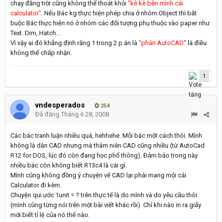
chạy đằng trời cũng không thể thoát khỏi
"kè kè bên mình cái
calculator"
. Nếu Bác kg thực hiện phép chia ở nhóm Object thì bắt
buộc Bác thực hiện nó ở nhóm các đối tượng phụ thuộc vào paper như
Text. Dim, Hatch...
Vì vậy ai đó khẳng định rằng 1 trong 2 p.án là
"phản AutoCAD"
là điều
không thể chấp nhận.
1
vndesperados
254
Đã đăng
Tháng 6 28, 2008
Các bác tranh luận nhiều quá, hehhehe. Mỗi bác một cách thôi. Mình
không là dân CAD nhưng mà thâm niên CAD cũng nhiều (từ AutoCad
R12 for DOS, lúc đó còn đang học phổ thông). Đảm bảo trong này
nhiều bác còn không biết R13c4 là cái gì.
Mình cũng không đồng ý chuyện vẽ CAD lại phải mang mội cái
Calculator đi kèm.
Chuyện qui ước 1unit = ? trên thực tế là do mình và do yêu cầu thôi
(mình cũng từng nói trên một bài viết khác rồi). Chỉ khi nào in ra giấy
mới biết tỉ lệ của nó thế nào.