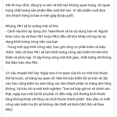
Xét về mục đích, đáng lý ra việc vẽ thế nào không quan trọng, chỉ quan
trọng chất lượng sản phẩm đầu cuối thế nào. Vì sản phẩm cuối đưa
cho khách hàng là bản in trên giấy (hoặc pdf) .
Nhưng, PA1 sẽ bị vướng một số thứ:
- Cách này khó áp dụng cho TeamWork và tái sử dụng bản vẽ. Người
khác (cho dù vẽ theo PA1 hoặc PA2) đều rất khó khớp nối hay tái sử
dụng khối lượng công việc của bạn.
- Trong một quy trình công việc, bao giờ cũng có phần kiểm và hiệu
chỉnh. Việc vẽ theo PA1 sẽ làm khối lượng công việc kiểm trở nên khó
khăn và phức tạp. Vì vậy trong cùng một thời gian, chất lượng sẽ không
thể đảm bảo như PA2.
Có câu chuyện thế này: Ngày xưa ở cơ quan của tôi có một bác thuộc
thế hệ trước, vẽ bằng tay quen rồi. Nên khi bác kiểm hồ sơ bản vẽ, lần
nào bác cũng kiểm tra xem tổng các dim thành phần có bằng dim tổng
không. Và bác rút ra một kinh nghiệm: "bọn trẻ bây giờ nó vẽ chính xác
thật, ngày xưa một bộ hồ sơ phải có đến mấy chỗ đường kích thước
tổng không khớp với tổng các kích thước thành phần". Bác đâu có biết
công việc kiểm tra đó sẽ không cần thiết với AutoCAD (khi vẽ theo
PA2).