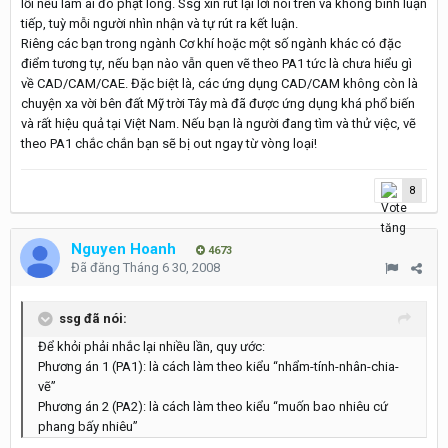
lỗi nếu làm ai đó phật lòng. Ssg xin rút lại lời nói trên và không bình luận
tiếp, tuỳ mỗi người nhìn nhận và tự rút ra kết luận.
Riêng các bạn trong ngành Cơ khí hoặc một số ngành khác có đặc
điểm tương tự, nếu bạn nào vẫn quen vẽ theo PA1 tức là chưa hiểu gì
về CAD/CAM/CAE. Đặc biệt là, các ứng dụng CAD/CAM không còn là
chuyện xa vời bên đất Mỹ trời Tây mà đã được ứng dụng khá phổ biến
và rất hiệu quả tại Việt Nam. Nếu bạn là người đang tìm và thử việc, vẽ
theo PA1 chắc chắn bạn sẽ bị out ngay từ vòng loại!
8
Nguyen Hoanh
4673
Đã đăng
Tháng 6 30, 2008
ssg đã nói:
Để khỏi phải nhắc lại nhiều lần, quy ước:
Phương án 1 (PA1): là cách làm theo kiểu “nhẩm-tính-nhân-chia-
vẽ”
Phương án 2 (PA2): là cách làm theo kiểu “muốn bao nhiêu cứ
phang bấy nhiêu”