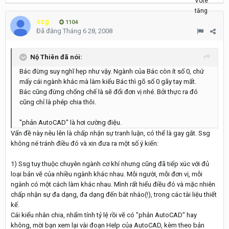
ssg
1104
Đã đăng
Tháng 6 28, 2008
Nộ Thiên đã nói:
Bác đừng suy nghĩ hẹp như vậy. Ngành của Bác còn ít số 0, chứ
mấy cái ngành khác mà làm kiểu Bác thì gõ số 0 gãy tay mất.
Bác cũng đừng chống chế là sẽ đổi đơn vị nhé. Bởi thực ra đó
cũng chỉ là phép chia thôi.
"phản AutoCAD" là hơi cường điệu.
Vấn đề này nêu lên là chấp nhận sự tranh luận, có thể là gay gắt. Ssg
không né tránh điều đó và xin đưa ra một số ý kiến:
1) Ssg tuy thuộc chuyên ngành cơ khí nhưng cũng đã tiếp xúc với đủ
loại bản vẽ của nhiều ngành khác nhau. Mỗi người, mỗi đơn vị, mỗi
ngành có một cách làm khác nhau. Mình rất hiểu điều đó và mặc nhiên
chấp nhận sự đa dạng, đa dạng đến bát nháo(!), trong các tài liệu thiết
kế.
Cái kiểu nhân chia, nhẩm tính tỷ lệ rồi vẽ có "phản AutoCAD" hay
không, mời bạn xem lại vài đoạn Help của AutoCAD, kèm theo bản