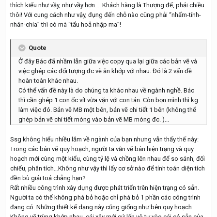
thích kiểu như vầy, như vầy hơn…. Khách hàng là Thượng đế, phải chiều
thôi! Với cung cách như vậy, đụng đến chỗ nào cũng phải “nhẩm-tính-
nhân-chia” thì có mà “tẩu hoả nhập ma”!
Quote
Ở đây Bác đã nhầm lẫn giữa việc copy qua lại giữa các bản vẽ và
việc ghép các đối tượng đc vẽ ăn khớp với nhau. Đó là 2 vấn đề
hoàn toàn khác nhau.
Có thể vấn đề này là do chúng ta khác nhau về ngành nghề. Bác
thì cần ghép 1 con ốc vít vừa vặn với con tán. Còn bọn mình thì kg
làm việc đó. Bản vẽ MB một bên, bản vẽ chi tiết 1 bên (không thể
ghép bản vẽ chi tiết móng vào bản vẽ MB móng đc. )...
Ssg không hiểu nhiều lắm về ngành của bạn nhưng vẫn thấy thế này:
Trong các bản vẽ quy hoạch, người ta vẫn vẽ bản hiện trạng và quy
hoạch mới cùng một kiểu, cùng tỷ lệ và chồng lên nhau để so sánh, đối
chiếu, phân tích…Không như vậy thì lấy cơ sở nào để tính toán diện tích
đền bù giải toả chẳng hạn?
Rất nhiều công trình xây dựng được phát triển trên hiện trạng có sẵn.
Người ta có thể không phá bỏ hoặc chỉ phá bỏ 1 phần các công trình
đang có. Những thiết kế dạng này cũng giống như bên quy hoạch.
Không vẽ trùng khớp nhau, cái xây mới cứ lấn vô tư vào cái có sẵn của