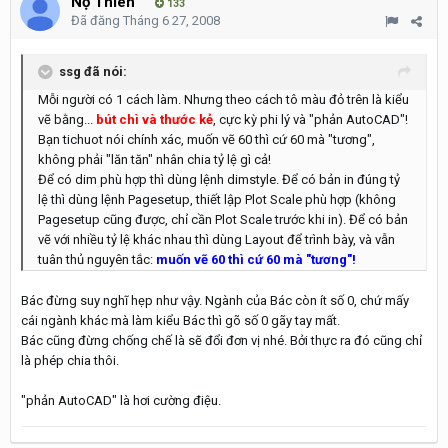
Nộ Thiên
133
Đã đăng
Tháng 6 27, 2008
ssg đã nói:
Mỗi người có 1 cách làm. Nhưng theo cách tô màu đỏ trên là kiểu
vẽ bằng...
bút chì và thước kẻ
, cực kỳ phi lý và "phản AutoCAD"!
Bạn tichuot nói chính xác, muốn vẽ 60 thì cứ 60 mà "tương",
không phải "lăn tăn" nhân chia tỷ lệ gì cả!
Để có dim phù hợp thì dùng lệnh dimstyle. Để có bản in đúng tỷ
lệ thì dùng lệnh Pagesetup, thiết lập Plot Scale phù hợp (không
Pagesetup cũng được, chỉ cần Plot Scale trước khi in). Để có bản
vẽ với nhiều tỷ lệ khác nhau thì dùng Layout để trình bày, và vẫn
tuân thủ nguyên tắc:
muốn vẽ 60 thì cứ 60 mà "tương"!
Bác đừng suy nghĩ hẹp như vậy. Ngành của Bác còn ít số 0, chứ mấy
cái ngành khác mà làm kiểu Bác thì gõ số 0 gãy tay mất.
Bác cũng đừng chống chế là sẽ đổi đơn vị nhé. Bởi thực ra đó cũng chỉ
là phép chia thôi.
"phản AutoCAD" là hơi cường điệu.