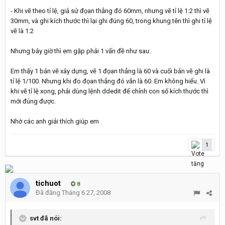
- Khi vẽ theo tỉ lệ, giả sử đọan thẳng đó 60mm, nhưng vẽ tỉ lệ 1:2 thì vẽ
30mm, và ghi kích thước thì lại ghi đúng 60, trong khung tên thì ghi tỉ lệ
vẽ là 1:2
Nhưng bây giờ thì em gặp phải 1 vấn đề như sau:
Em thấy 1 bản vẽ xây dựng, vẽ 1 đọan thẳng là 60 và cuối bản vẽ ghi là
tỉ lệ 1/100. Nhưng khi đo đọan thẳng đó vẫn là 60. Em không hiểu. Vì
khi vẽ tỉ lệ xong, phải dùng lệnh ddedit để chỉnh con số kích thước thì
mới đúng được.
Nhờ các anh giải thích giúp em
1
tichuot
8
Đã đăng
Tháng 6 27, 2008
svt đã nói: