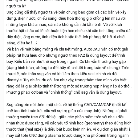
người ta à?
Ssg cũng đã thấy người ta vẽ bản chung bao gồm cả các bản vẽ xây
dựng, điện nước, chiếu sáng, điều hoà thông gió chồng lên nhau với
những layer khác nhau, cái nào không cần thì tắt nó đi. Vẽ với kích
thước thật chắc có lẽ sẽ thuận tiện hơn nhiều khi cần tính tổng chiều dài
dây điện, ống nước, tính diện tích hoặc thể tích phòng để bố trí chiếu
sáng, điều hoà...?
Về bản vẽ mặt bằng móng và chi tiết móng. AutoCAD vẫn có một giải
pháp rất hữu hiệu cho những người theo PA2 là dùng layout để trình
bày. Kiểu bản vẽ như thế này trong ngành Cơ khí vẫn thường hay gặp
(dạng hình trích, phóng to để thấy rõ chi tiết trong bản vẽ chung). Trên
thực tế, bản thân ssg vẫn có khi làm theo kiểu scale hình và đổi
dimstyle. Tuy nhiên, dù có làm như vậy, trong thâm tâm mình vẫn biết
rằng đó là giải pháp tình thế trong một số trường hợp riêng nào đó thôi.
Phương pháp cơ bản và "chính thống" chỗ ssg vẫn là dùng layout.
Ssg cũng xin nói thêm một chút về hệ thống CAD/CAM/CAE (thiết kế-
chế tạo-tính toán kết cấu với sự trợ giúp của máy tính). Những ai phải
thường xuyên trao đổi dữ liệu giữa các phần mềm trên với nhau đều
nhận thức được rằng, vẽ các yếu tố hình học (geometry) theo đúng kích
thước thật (real size) là điều bắt buộc hiển nhiên. Ví dụ đơn giản nhất là
máy cắt tole CNC dùng plasma (được dùng khá phổ biến trong ngành