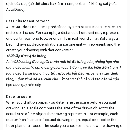
dịch của ssg (có thể chưa hay lắm nhưng cơ bản là không sai ý của
AutoDesk):
Set Units Measurement
AutoCAD does not use a predefined system of unit measure such as
meters or inches. For example, a distance of one unit may represent
one centimeter, one foot, or one mile in real-world units. Before you
begin drawing, decide what distance one unit will represent, and then
create your drawing with that convention.
Thiết lập đơn vị đo lường
AutoCAD không định nghĩa trước một hệ đo lường nào, chẳng hạn như
mét hoặc inch. Ví dụ, khoảng cách của 1 đơn vị có thể biểu diễn 1 cm, 1
foot hoặc 1 mile trong thực tế. Trước khi bắt đầu vẽ, bạn hãy xác định
rằng, 1 đơn vị vẽ sẽ đại diện cho 1 khoảng cách nào và tạo bản vẽ của
bạn theo quy ước này.
Draw to scale
When you draft on paper, you determine the scale before you start
drawing. This scale compares the size of the drawn object to the
actual size of the object the drawing represents. For example, each
quarter inch in an architectural drawing might equal one foot in the
floor plan of a house. The scale you choose must allow the drawing of