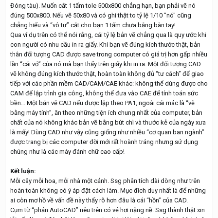
Đóng tàu). Muốn cắt 1 tấm tole 500x800 chẳng hạn, bạn phải vẽ nó
đúng 500x800. Nếu vẽ 50x80 và có ghi thật to tỷ lệ 1/10 "nó" cũng
chẳng hiểu và “vô tư” cắt cho bạn 1 tấm chưa bằng bàn tay!
Qua ví dụ trên có thể nói rằng, cái tỷ lệ bản vẽ chẳng qua là quy ước khi
con người có nhu cầu in ra giấy. Khi bạn vẽ đúng kích thước thật, bản
thân đối tượng CAD được save trong computer có giá trị hơn gấp nhiều
lần “cái vỏ” của nó mà bạn thấy trên giấy khi in ra. Một đối tượng CAD
vẽ không đúng kích thước thật, hoàn toàn không đủ “tư cách” để giao
tiếp với các phần mềm CAD/CAM/CAE khác: không thể dùng được cho
CAM để lập trình gia công, không thể đưa vào CAE để tính toán sức
bền… Một bản vẽ CAD nếu được lập theo PA1, ngoài cái mác là “vẽ
bằng máy tính”, ăn theo những tiện ích chung nhất của computer, bản
chất của nó không khác bản vẽ bằng bút chì và thước kẻ của ngày xưa
là mấy! Dùng CAD như vậy cũng giống như nhiều “cơ quan ban ngành”
được trang bị các computer đời mới rất hoành tráng nhưng sử dụng
chúng như là các máy đánh chữ cao cấp!
Kết luận:
Mỗi cây mỗi hoa, mỗi nhà một cảnh. Ssg phân tích dài dòng như trên
hoàn toàn không có ý áp đặt cách làm. Mục đích duy nhất là để những
ai còn mơ hồ về vấn đề này thấy rõ hơn đâu là cái “hồn” của CAD.
Cụm từ “phản AutoCAD” nêu trên có vẻ hơi nặng nề. Ssg thành thật xin