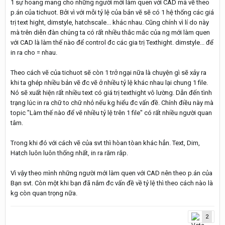
1 sự hoang mang cho những người mới làm quen với CAD mà vẽ theo
p.án của tichuot. Bởi vì với mỗi tỷ lệ của bản vẽ sẽ có 1 hệ thống các giá
trị text hight, dimstyle, hatchscale... khác nhau. Cũng chính vì lí do này
mà trên diễn đàn chúng ta có rất nhiều thắc mắc của ng mới làm quen
với CAD là làm thế nào để control đc các gia trị Texthight. dimstyle... để
in ra cho = nhau.
Theo cách vẽ của tichuot sẽ còn 1 trở ngại nữa là chuyện gì sẽ xảy ra
khi ta ghép nhiều bản vẽ đc vẽ ở nhiều tỷ lệ khác nhau lại chung 1 file.
Nó sẽ xuất hiện rất nhiều text có giá trị texthight vô lường. Dẫn đến tình
trạng lúc in ra chữ to chữ nhỏ nếu kg hiểu đc vấn đề. Chính điều này mà
topic "Làm thế nào để vẽ nhiều tỷ lệ trên 1 file" có rất nhiều người quan
tâm.
Trong khi đó với cách vẽ của svt thì hòan tòan khác hẳn. Text, Dim,
Hatch luôn luôn thống nhất, in ra răm rắp.
Vì vậy theo mình những người mới làm quen với CAD nên theo p.án của
Bạn svt. Còn một khi bạn đã nắm đc vấn đề về tỷ lệ thì theo cách nào là
kg còn quan trọng nữa.
2