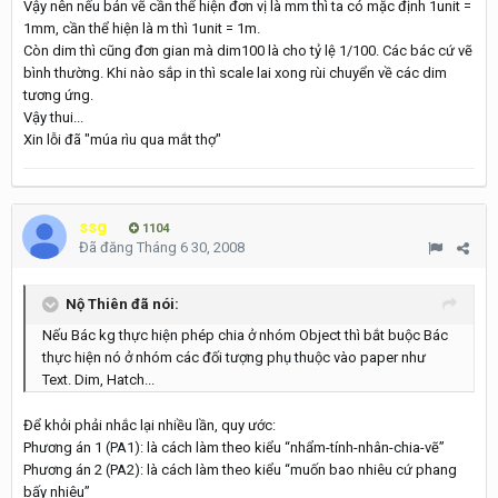
Vậy nên nếu bản vẽ cần thể hiện đơn vị là mm thì ta có mặc định 1unit =
1mm, cần thể hiện là m thì 1unit = 1m.
Còn dim thì cũng đơn gian mà dim100 là cho tỷ lệ 1/100. Các bác cứ vẽ
bình thường. Khi nào sắp in thì scale lai xong rùi chuyển về các dim
tương ứng.
Vậy thui...
Xin lỗi đã "múa rìu qua mắt thợ"
ssg
1104
Đã đăng
Tháng 6 30, 2008
Nộ Thiên đã nói:
Nếu Bác kg thực hiện phép chia ở nhóm Object thì bắt buộc Bác
thực hiện nó ở nhóm các đối tượng phụ thuộc vào paper như
Text. Dim, Hatch...
Để khỏi phải nhắc lại nhiều lần, quy ước:
Phương án 1 (PA1): là cách làm theo kiểu “nhẩm-tính-nhân-chia-vẽ”
Phương án 2 (PA2): là cách làm theo kiểu “muốn bao nhiêu cứ phang
bấy nhiêu”