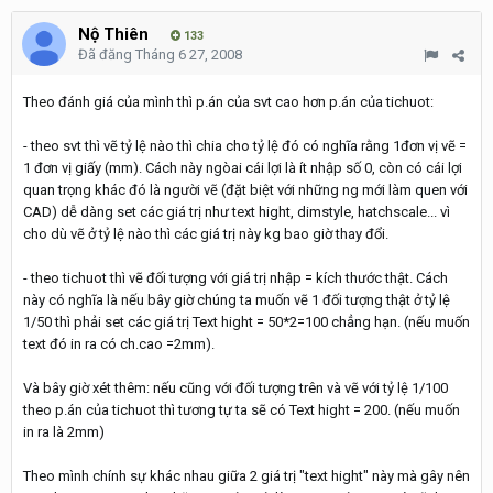
Nộ Thiên
133
Đã đăng
Tháng 6 27, 2008
Theo đánh giá của mình thì p.án của svt cao hơn p.án của tichuot:
- theo svt thì vẽ tỷ lệ nào thì chia cho tỷ lệ đó có nghĩa rằng 1đơn vị vẽ =
1 đơn vị giấy (mm). Cách này ngòai cái lợi là ít nhập số 0, còn có cái lợi
quan trọng khác đó là người vẽ (đặt biệt với những ng mới làm quen với
CAD) dễ dàng set các giá trị như text hight, dimstyle, hatchscale... vì
cho dù vẽ ở tỷ lệ nào thì các giá trị này kg bao giờ thay đổi.
- theo tichuot thì vẽ đối tượng với giá trị nhập = kích thước thật. Cách
này có nghĩa là nếu bây giờ chúng ta muốn vẽ 1 đối tượng thật ở tỷ lệ
1/50 thì phải set các giá trị Text hight = 50*2=100 chẳng hạn. (nếu muốn
text đó in ra có ch.cao =2mm).
Và bây giờ xét thêm: nếu cũng với đối tượng trên và vẽ với tỷ lệ 1/100
theo p.án của tichuot thì tương tự ta sẽ có Text hight = 200. (nếu muốn
in ra là 2mm)
Theo mình chính sự khác nhau giữa 2 giá trị "text hight" này mà gây nên