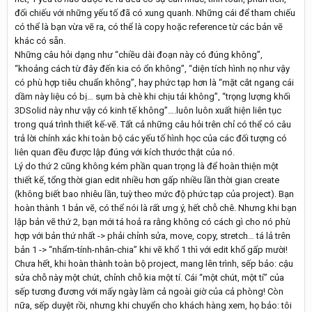
đối chiếu với những yếu tố đã có xung quanh. Những cái để tham chiếu
có thể là bạn vừa vẽ ra, có thể là copy hoặc reference từ các bản vẽ
khác có sẵn.
Những câu hỏi dạng như “chiều dài đoạn này có đúng không”,
“khoảng cách từ đây đến kia có ổn không”, “diện tích hình nọ như vậy
có phù hợp tiêu chuẩn không”, hay phức tạp hơn là “mặt cắt ngang cái
dầm này liệu có bị… sụm bà chè khi chịu tải không”, “trọng lượng khối
3DSolid này như vậy có kinh tế không”….luôn luôn xuất hiện liên tục
trong quá trình thiết kế-vẽ. Tất cả những câu hỏi trên chỉ có thể có câu
trả lời chính xác khi toàn bộ các yếu tố hình học của các đối tượng có
liên quan đều được lập đúng với kích thước thật của nó.
Lý do thứ 2 cũng không kém phần quan trọng là để hoàn thiện một
thiết kế, tổng thời gian edit nhiều hơn gấp nhiều lần thời gian create
(không biết bao nhiêu lần, tuỳ theo mức độ phức tạp của project). Bạn
hoàn thành 1 bản vẽ, có thể nói là rất ưng ý, hết chỗ chê. Nhưng khi bạn
lập bản vẽ thứ 2, bạn mới tá hoả ra rằng không có cách gì cho nó phù
hợp với bản thứ nhất -> phải chỉnh sửa, move, copy, stretch… tá lả trên
bản 1 -> “nhẩm-tính-nhân-chia” khi vẽ khổ 1 thì với edit khổ gấp mười!
Chưa hết, khi hoàn thành toàn bộ project, mang lên trình, sếp bảo: cậu
sửa chỗ này một chút, chỉnh chỗ kia một tí. Cái “một chút, một tí” của
sếp tương đương với mấy ngày làm cả ngoài giờ của cả phòng! Còn
nữa, sếp duyệt rồi, nhưng khi chuyển cho khách hàng xem, họ bảo: tôi