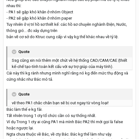
nhau thì:
- PA1 sẽ gặp khó khăn ở nhóm Object
- PA2 sẽ gặp khó khăn ở nhóm paper
Tuy nhiên ở vị trí hồ sơ thiết kế: các hồ sơ chuyên nghành Điện, Nước,
thông gió... đc xây dựng trên
bản vẽ cơ sở do Ktruc cung cấp vì vậy kg thể khác nhau về tỷ lệ.
Quote
Ssg cũng xin nói thêm một chút về hệ thống CAD/CAM/CAE (thiết
kế-chế tạo-tính toán kết cấu với sự trợ giúp của máy tính).
Cái này thì kg rành nhưng mình nghĩ rằng nó kg đến mức thụ động và
cứng nhắc như Bác mô tả.
Quote
vẽ theo PA1 chắc chắn bạn sẽ bị out ngay từ vòng loại!
Bác làm thế e kg fải.
Tất nhiên trong 1 cty tổ chức cần có sự thống nhất.
Ví dụ Trong 1 cty ai cũng PA1 mà mình Bác PA2 thì mới gọi là false
hoặc ngược lại.
Ngta chưa thuộc về Bác, về cty Bác. Bác kg thể làm như vậy.