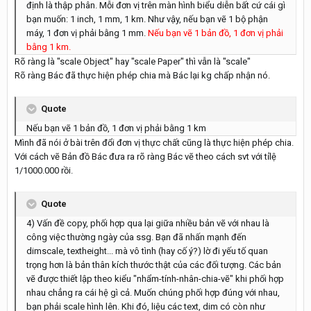
định là thập phân. Mỗi đơn vị trên màn hình biểu diễn bất cứ cái gì
bạn muốn: 1 inch, 1 mm, 1 km. Như vậy, nếu bạn vẽ 1 bộ phận
máy, 1 đơn vị phải bằng 1 mm.
Nếu bạn vẽ 1 bản đồ, 1 đơn vị phải
bằng 1 km.
Rõ ràng là "scale Object" hay "scale Paper" thì vẫn là "scale"
Rõ ràng Bác đã thực hiện phép chia mà Bác lại kg chấp nhận nó.
Quote
Nếu bạn vẽ 1 bản đồ, 1 đơn vị phải bằng 1 km
Mình đã nói ở bài trên đổi đơn vị thực chất cũng là thực hiện phép chia.
Với cách vẽ Bản đồ Bác đưa ra rõ ràng Bác vẽ theo cách svt với tỉlệ
1/1000.000 rồi.
Quote
4) Vấn đề copy, phối hợp qua lại giữa nhiều bản vẽ với nhau là
công việc thường ngày của ssg. Bạn đã nhấn mạnh đến
dimscale, textheight... mà vô tình (hay cố ý?) lờ đi yếu tố quan
trọng hơn là bản thân kích thước thật của các đối tượng. Các bản
vẽ được thiết lập theo kiểu "nhẩm-tính-nhân-chia-vẽ" khi phối hợp
nhau chẳng ra cái hệ gì cả. Muốn chúng phối hợp đúng với nhau,
bạn phải scale hình lên. Khi đó, liệu các text, dim có còn như