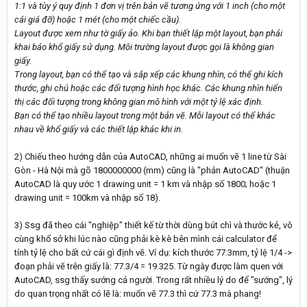
1:1 và tùy ý quy định 1 đơn vị trên bản vẽ tương ứng với 1 inch (cho một
cái giá đỡ) hoặc 1 mét (cho một chiếc cầu).
Layout được xem như tờ giấy ảo. Khi bạn thiết lập một layout, bạn phải
khai báo khổ giấy sử dụng. Môi trường layout được gọi là không gian
giấy.
Trong layout, bạn có thể tạo và sắp xếp các khung nhìn, có thể ghi kích
thước, ghi chú hoặc các đối tượng hình học khác. Các khung nhìn hiển
thị các đối tượng trong không gian mô hình với một tỷ lệ xác định.
Bạn có thể tạo nhiều layout trong một bản vẽ. Mỗi layout có thể khác
nhau về khổ giấy và các thiết lập khác khi in.
2) Chiếu theo hướng dẫn của AutoCAD, những ai muốn vẽ 1 line từ Sài
Gòn - Hà Nội mà gõ 1800000000 (mm) cũng là "phản AutoCAD" (thuận
AutoCAD là quy ước 1 drawing unit = 1 km và nhập số 1800; hoặc 1
drawing unit = 100km và nhập số 18).
3) Ssg đã theo cái "nghiệp" thiết kế từ thời dùng bút chì và thước kẻ, vô
cùng khổ sở khi lúc nào cũng phải kè kè bên mình cái calculator để
tính tỷ lệ cho bất cứ cái gì định vẽ. Ví dụ: kích thước 77.3mm, tỷ lệ 1/4 ->
đoạn phải vẽ trên giấy là: 77.3/4 = 19.325. Từ ngày được làm quen với
AutoCAD, ssg thấy sướng cả người. Trong rất nhiều lý do để "sướng", lý
do quan trọng nhất có lẽ là: muốn vẽ 77.3 thì cứ 77.3 mà phang!