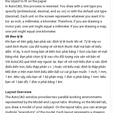
the object to fit on the paper.
In AutoCAD, this process is reversed. You draw with a unit type you
specify (architectural, decimal, and so on) or with the default unit type
(decimal). Each unit on the screen represents whatever you want it to
be: an inch, a millimeter, a kilometer. Therefore, if you are drawing a
motor part, one unit might equal a millimeter. If you are drawing a map,
one unit might equal one kilometer.
Vẽ theo tỷ lệ
Khi bạn vẽ trên giấy, bạn phải xác định tỷ lệ trước khi vẽ. Tỷ lệ này so
sánh kích thước của đối tượng vẽ với kích thước thật mà bản vẽ biểu
diễn. Ví dụ, ¼ inch trong bản vẽ kiến trúc phải bằng 1 foot của bản vẽ mặt
bằng nhà. Bạn phải chọn tỷ lệ sao cho đối tượng vừa vặn với bản vẽ.
Với AutoCAD, quá trình này ngược lại. Bạn vẽ với một kiểu đơn vị xác định
(kiểu kiến trúc, kiểu thập phân v.v…) hoặc với kiểu mặc định là thập phân.
Mỗi đơn vị trên màn hình biểu diễn bất cứ cái gì bạn muốn: 1 inch, 1 mm,
1 km. Như vậy, nếu bạn vẽ 1 bộ phận máy, 1 đơn vị phải bằng 1 mm. Nếu
bạn vẽ 1 bản đồ, 1 đơn vị phải bằng 1 km.
Layout Overview
The AutoCAD window provides two parallel working environments
represented by the Model and Layout tabs. Working on the Model tab,
you draw a model of your subject. On the layout tabs, you can arrange
multiple "snapshots" of the model. Each layout represents a drawing