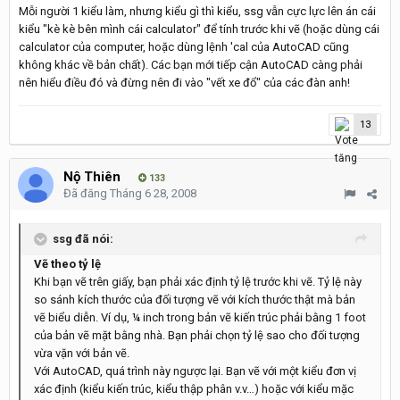
Mỗi người 1 kiểu làm, nhưng kiểu gì thì kiểu, ssg vẫn cực lực lên án cái
kiểu "kè kè bên mình cái calculator" để tính trước khi vẽ (hoặc dùng cái
calculator của computer, hoặc dùng lệnh 'cal của AutoCAD cũng
không khác về bản chất). Các bạn mới tiếp cận AutoCAD càng phải
nên hiểu điều đó và đừng nên đi vào "vết xe đổ" của các đàn anh!
13
Nộ Thiên
133
Đã đăng
Tháng 6 28, 2008
ssg đã nói:
Vẽ theo tỷ lệ
Khi bạn vẽ trên giấy, bạn phải xác định tỷ lệ trước khi vẽ. Tỷ lệ này
so sánh kích thước của đối tượng vẽ với kích thước thật mà bản
vẽ biểu diễn. Ví dụ, ¼ inch trong bản vẽ kiến trúc phải bằng 1 foot
của bản vẽ mặt bằng nhà. Bạn phải chọn tỷ lệ sao cho đối tượng
vừa vặn với bản vẽ.
Với AutoCAD, quá trình này ngược lại. Bạn vẽ với một kiểu đơn vị
xác định (kiểu kiến trúc, kiểu thập phân v.v…) hoặc với kiểu mặc