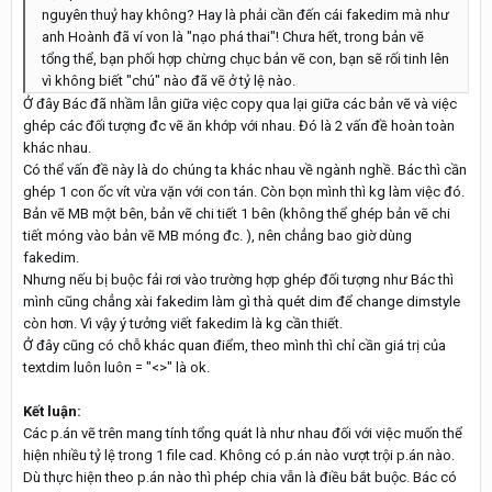
nguyên thuỷ hay không? Hay là phải cần đến cái fakedim mà như
anh Hoành đã ví von là "nạo phá thai"! Chưa hết, trong bản vẽ
tổng thể, bạn phối hợp chừng chục bản vẽ con, bạn sẽ rối tinh lên
vì không biết "chú" nào đã vẽ ở tỷ lệ nào.
Ở đây Bác đã nhầm lẫn giữa việc copy qua lại giữa các bản vẽ và việc
ghép các đối tượng đc vẽ ăn khớp với nhau. Đó là 2 vấn đề hoàn toàn
khác nhau.
Có thể vấn đề này là do chúng ta khác nhau về ngành nghề. Bác thì cần
ghép 1 con ốc vít vừa vặn với con tán. Còn bọn mình thì kg làm việc đó.
Bản vẽ MB một bên, bản vẽ chi tiết 1 bên (không thể ghép bản vẽ chi
tiết móng vào bản vẽ MB móng đc. ), nên chẳng bao giờ dùng
fakedim.
Nhưng nếu bị buộc fải rơi vào trường hợp ghép đối tượng như Bác thì
mình cũng chẳng xài fakedim làm gì thà quét dim để change dimstyle
còn hơn. Vì vậy ý tưởng viết fakedim là kg cần thiết.
Ở đây cũng có chỗ khác quan điểm, theo mình thì chỉ cần giá trị của
textdim luôn luôn = "<>" là ok.
Kết luận:
Các p.án vẽ trên mang tính tổng quát là như nhau đối với việc muốn thể
hiện nhiều tỷ lệ trong 1 file cad. Không có p.án nào vượt trội p.án nào.
Dù thực hiện theo p.án nào thì phép chia vẫn là điều bắt buộc. Bác có