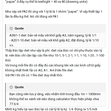
"paper" ở đây cụ thể là texthight = 40 va 80 (drawing units)
Như vậy với PA2 thì ứng với 1 tỷ lệ là 1 nhóm "paper". Vì vậy thiết lập 1
lần là đều kg thể. Nó chỉ đúng với PA1.
Quote
A3N1-1.dwt: bản vẽ mẫu với khổ giấy A3, nằm ngang, tỷ lệ 1/1
- A2D1-10.dwt: bản vẽ mẫu với khổ giấy A2, đặt đứng, tỷ lệ 1/10
v.v…
Thấy Bác lập dwt như vậy là phí. dwt của Bác có chỉ phụ thuộc vào tỷ
lệ. nên Bác chỉ cần lập các file như 10-1, 5-1, 2-1, 1-1, 1-10, 1-20...1-100
thôi
Và trong mỗi file đó có đầy đủ các khung tên với các kích cỡ tờ giấy.
Không nhất thiêt fải có A0, A1.. A4 ở tên file dwt.
Với PA1 thì chỉ có 1 file dwt duy nhất thôi.
Quote
Bạn cũng nên lưu ý rằng, việc nhẩm tính trong đầu 1m = 1000mm
không thể so sánh với việc dùng calculator thực hiện phép chia
77.3/4
Mình kg hiểu tại sao Bác lại có cái tỷ lệ lạ kỳ: 1/4. Đúng ra 1/5 mới