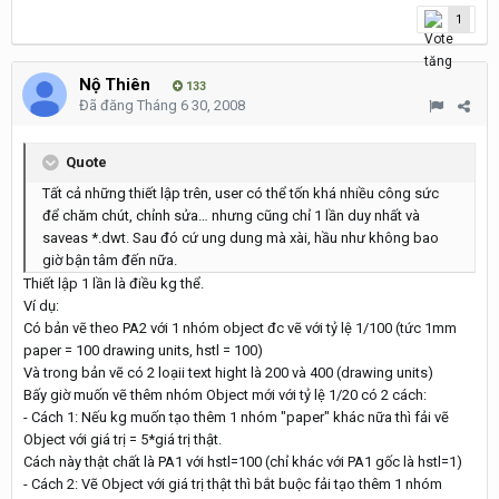
1
Nộ Thiên
133
Đã đăng
Tháng 6 30, 2008
Quote
Tất cả những thiết lập trên, user có thể tốn khá nhiều công sức
để chăm chút, chỉnh sửa… nhưng cũng chỉ 1 lần duy nhất và
saveas *.dwt. Sau đó cứ ung dung mà xài, hầu như không bao
giờ bận tâm đến nữa.
Thiết lập 1 lần là điều kg thể.
Ví dụ:
Có bản vẽ theo PA2 với 1 nhóm object đc vẽ với tỷ lệ 1/100 (tức 1mm
paper = 100 drawing units, hstl = 100)
Và trong bản vẽ có 2 loạii text hight là 200 và 400 (drawing units)
Bấy giờ muốn vẽ thêm nhóm Object mới với tỷ lệ 1/20 có 2 cách:
- Cách 1: Nếu kg muốn tạo thêm 1 nhóm "paper" khác nữa thì fải vẽ
Object với giá trị = 5*giá trị thật.
Cách này thật chất là PA1 với hstl=100 (chỉ khác với PA1 gốc là hstl=1)
- Cách 2: Vẽ Object với giá trị thật thì bắt buộc fải tạo thêm 1 nhóm