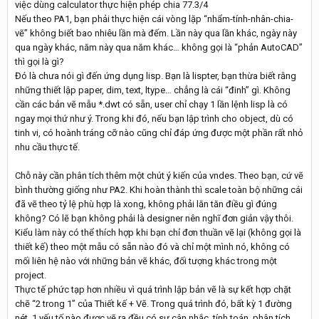
việc dùng calculator thực hiện phép chia 77.3/4
Nếu theo PA1, bạn phải thực hiện cái vòng lặp “nhẩm-tính-nhân-chia-
vẽ” không biết bao nhiêu lần mà đếm. Lần này qua lần khác, ngày này
qua ngày khác, năm này qua năm khác… không gọi là “phản AutoCAD”
thì gọi là gì?
Đó là chưa nói gì đến ứng dụng lisp. Bạn là lispter, bạn thừa biết rằng
những thiết lập paper, dim, text, ltype… chẳng là cái “đinh” gì. Không
cần các bản vẽ mẫu *.dwt có sẵn, user chỉ chạy 1 lần lệnh lisp là có
ngay mọi thứ như ý. Trong khi đó, nếu bạn lập trình cho object, dù có
tinh vi, có hoành tráng cỡ nào cũng chỉ đáp ứng được một phần rất nhỏ
nhu cầu thực tế.
Chỗ này cần phân tích thêm một chút ý kiến của vndes. Theo bạn, cứ vẽ
bình thường giống như PA2. Khi hoàn thành thì scale toàn bộ những cái
đã vẽ theo tỷ lệ phù hợp là xong, không phải lăn tăn điều gì đúng
không? Có lẽ bạn không phải là designer nên nghĩ đơn giản vậy thôi.
Kiểu làm này có thể thích hợp khi bạn chỉ đơn thuần vẽ lại (không gọi là
thiết kế) theo một mẫu có sẵn nào đó và chỉ một mình nó, không có
mối liên hệ nào với những bản vẽ khác, đối tượng khác trong một
project.
Thực tế phức tạp hơn nhiều vì quá trình lập bản vẽ là sự kết hợp chặt
chẽ “2 trong 1” của Thiết kế + Vẽ. Trong quá trình đó, bất kỳ 1 đường
nét, 1 yếu tố nào được vẽ ra đều có sự cân nhắc, tính toán, phân tích,