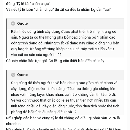
đúng. Tỷ lệ fải "chẵn chục".
Và nếu tỷ lệ luôn "chẵn chục" thì tất cả đều là nhẩm kg cần "cal"
Quote
Rất nhiều công trình xây dựng được phát triển trên hiện trạng có
sẵn. Người ta có thể không phá bỏ hoặc chỉ phá bỏ 1 phần các
công trình đang có. Những thiết kế dạng này cũng giống như bên
quy hoạch. Không vẽ trùng khớp nhau, cái xây mới cứ lấn vô tư
vào cái có sẵn của người ta à?
Cái này chắc Bác tự nghĩ. Có lẽ kg cần thiết bàn đến cái này.
Quote
Ssg cũng đã thấy người ta vẽ bản chung bao gồm cả các bản vẽ
xây dựng, điện nước, chiếu sáng, điều hoà thông gió chồng lên
nhau với những layer khác nhau, cái nào không cần thì tắt nó đi.
Vẽ với kích thước thật chắc có lẽ sẽ thuận tiện hơn nhiều khi cần
tính tổng chiều dài dây điện, ống nước, tính diện tích hoặc thể tích
phòng để bố trí chiếu sáng, điều hoà...?
Nếu ghép các bản vẽ cùng tỷ lệ thì chẳng có điều gì phải bàn. 2 PA là
như nhau.
Nếu ghép bvẽ các chuyên nghành hoặc các bộ phận mà có tỷ lệ khác