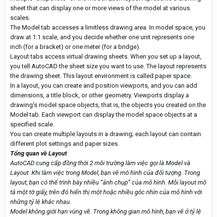
sheet that can display one or more views of the model at various
scales.
The Model tab accesses a limitless drawing area. In model space, you
draw at 1:1 scale, and you decide whether one unit represents one
inch (for a bracket) or one meter (for a bridge).
Layout tabs access virtual drawing sheets. When you set up a layout,
you tell AutoCAD the sheet size you want to use. The layout represents
the drawing sheet. This layout environment is called paper space.
In a layout, you can create and position viewports, and you can add
dimensions, a title block, or other geometry. Viewports display a
drawing's model space objects, that is, the objects you created on the
Model tab. Each viewport can display the model space objects at a
specified scale.
You can create multiple layouts in a drawing; each layout can contain
different plot settings and paper sizes.
Tổng quan về Layout
AutoCAD cung cấp đồng thời 2 môi trường làm việc gọi là Model và
Layout. Khi làm việc trong Model, bạn vẽ mô hình của đối tượng. Trong
layout, bạn có thể trình bày nhiều “ảnh chụp” của mô hình. Mỗi layout mô
tả một tờ giấy, trên đó hiển thị một hoặc nhiều góc nhìn của mô hình với
những tỷ lệ khác nhau.
Model không giới hạn vùng vẽ. Trong không gian mô hình, bạn vẽ ở tỷ lệ