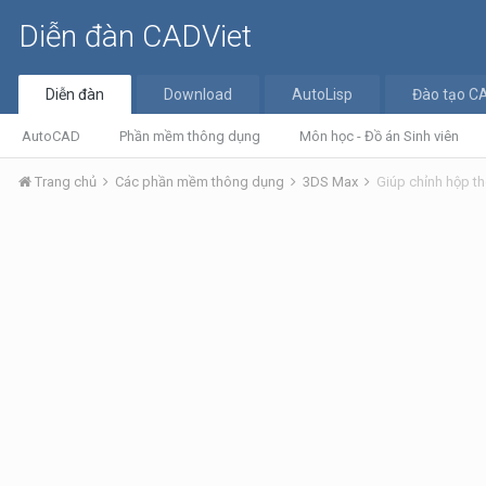
Diễn đàn CADViet
Diễn đàn
Download
AutoLisp
Đào tạo C
AutoCAD
Phần mềm thông dụng
Môn học - Đồ án Sinh viên
Trang chủ
Các phần mềm thông dụng
3DS Max
Giúp chỉnh hộp th