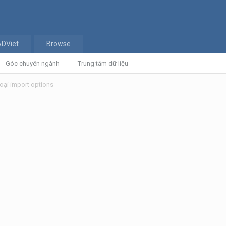
ADViet
Browse
Góc chuyên ngành
Trung tâm dữ liệu
oại import options