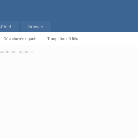
ADViet
Browse
Góc chuyên ngành
Trung tâm dữ liệu
oại import options