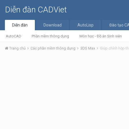
Diễn đàn CADViet
Diễn đàn
Download
AutoLisp
Đào tạo C
AutoCAD
Phần mềm thông dụng
Môn học - Đồ án Sinh viên
Trang chủ
Các phần mềm thông dụng
3DS Max
Giúp chỉnh hộp th