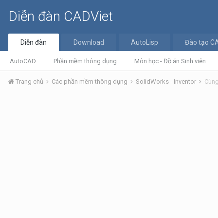
Diễn đàn CADViet
Diễn đàn
Download
AutoLisp
Đào tạo C
AutoCAD
Phần mềm thông dụng
Môn học - Đồ án Sinh viên
Trang chủ
Các phần mềm thông dụng
SolidWorks - Inventor
Cùng