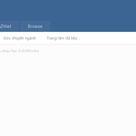
ADViet
Browse
Góc chuyên ngành
Trung tâm dữ liệu
 nhau học SolidWorks