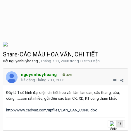
Share-CÁC MẪU HOA VĂN, CHI TIẾT
Bởi
nguyenhuyhoang
,
Tháng 7 11, 2008
trong
File thư viện
nguyenhuyhoang
428
Đã đăng
Tháng 7 11, 2008
Đây là 1 số hình đại diện chi tiết hoa văn làm lan can, cầu thang, cửa,
cổng, .....còn rất nhiều, gửi đến các bạn CK, XD, KT cùng tham khảo
http://www.cadviet.com/upfiles/LAN_CAN_CONG.doc
16