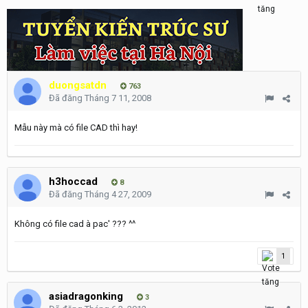
duongsatdn
763
Đã đăng
Tháng 7 11, 2008
Mẫu này mà có file CAD thì hay!
h3hoccad
8
Đã đăng
Tháng 4 27, 2009
Không có file cad à pac' ??? ^^
1
asiadragonking
3