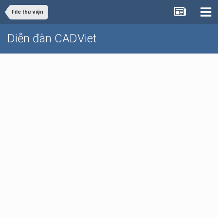
File thư viện
Diễn đàn CADViet