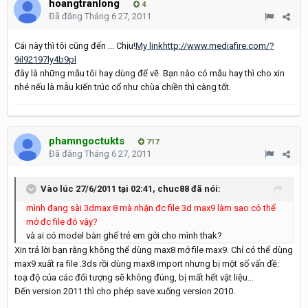
hoangtranlong
4
Đã đăng
Tháng 6 27, 2011
Cái này thì tôi cũng đến ... Chịu!
My linkhttp://www.mediafire.com/?
9il92197ly4b9pl
đây là những mẫu tôi hay dùng để vẽ. Bạn nào có mẫu hay thì cho xin
nhé nếu là mẫu kiến trúc cổ như chùa chiền thì càng tốt.
phamngoctukts
717
Đã đăng
Tháng 6 27, 2011
Vào lúc 27/6/2011 tại 02:41, chuc88 đã nói:
mình đang sài 3dmax 8 mà nhận đc file 3d max9 làm sao có thể
mở đc file đó vậy?
và ai có model bàn ghế trẻ em gởi cho mình thak?
Xin trả lời bạn rằng không thể dùng max8 mở file max9. Chỉ có thể dùng
max9 xuất ra file .3ds rồi dùng max8 import nhưng bị một số vấn đề:
toạ độ của các đối tượng sẽ không đúng, bị mất hết vật liệu...
Đến version 2011 thì cho phép save xuống version 2010.