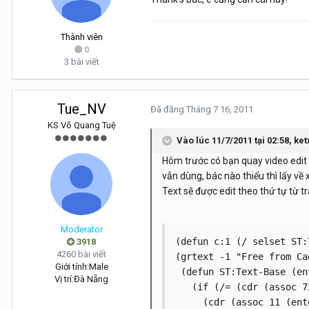
Thành viên
0
3 bài viết
Tue_NV
Đã đăng
Tháng 7 16, 2011
KS Võ Quang Tuệ
Vào lúc 11/7/2011 tại 02:58, ket
Hôm trước có bạn quay video edit l
vẫn dùng, bác nào thiếu thì lấy về x
Text sẽ được edit theo thứ tự từ t
Moderator
(defun c:1 (/ selset ST:
3918
4260 bài viết
(grtext -1 "Free from Ca
Giới tính:
Male
 (defun ST:Text-Base (ent
Vị trí:
Đà Nẵng
   (if (/= (cdr (assoc 7
     (cdr (assoc 11 (ent