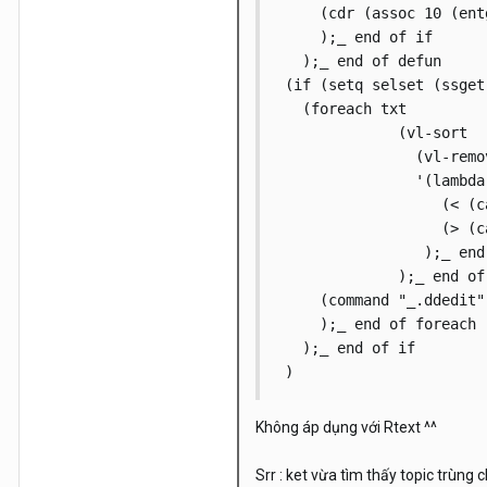
     (cdr (assoc 10 (ent
     );_ end of if

   );_ end of defun

 (if (setq selset (ssget
   (foreach txt          
              (vl-sort

                (vl-remo
                '(lambda 
                   (< (c
                   (> (c
                 );_ end
              );_ end of 
     (command "_.ddedit" 
     );_ end of foreach

   );_ end of if

 )
Không áp dụng với Rtext ^^
Srr : ket vừa tìm thấy topic trùn