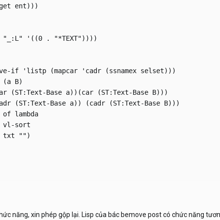
get ent)))

 "_:L" '((0 . "*TEXT"))))

   

ve-if 'listp (mapcar 'cadr (ssnamex selset)))

(a B)

ar (ST:Text-Base a))(car (ST:Text-Base B)))              
adr (ST:Text-Base a)) (cadr (ST:Text-Base B)))

 of lambda

vl-sort

txt "")

g chức năng, xin phép gộp lại. Lisp của bác bemove post có chức năng tư