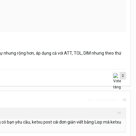
g tự nhưng rộng hơn, áp dụng cả với ATT, TOL, DIM nhưng theo thứ
2
Báo cáo bài đăng
 có bạn yêu cầu, ketxu post cái đơn giản viết bằng Lisp mà ketxu