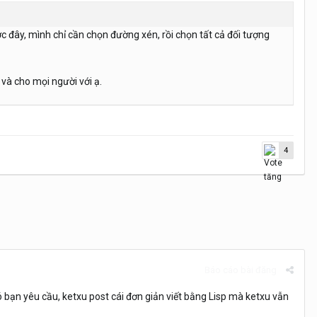
ớc đây, mình chỉ cần chọn đường xén, rồi chọn tất cả đối tượng
 và cho mọi người với ạ.
4
Báo cáo bài đăng
ó bạn yêu cầu, ketxu post cái đơn giản viết bằng Lisp mà ketxu vẫn