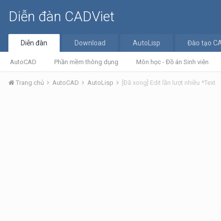
Diễn đàn CADViet
Diễn đàn
Download
AutoLisp
Đào tạo C
AutoCAD
Phần mềm thông dụng
Môn học - Đồ án Sinh viên
Trang chủ
AutoCAD
AutoLisp
[Đã xong] Edit lần lượt nhiều *Text