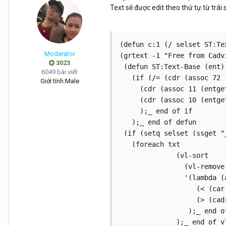
Text sẽ được edit theo thứ tự từ trái
(defun c:1 (/ selset ST:Tex
Moderator
(grtext -1 "Free from Cadvi
3023
 (defun ST:Text-Base (ent)

6049 bài viết
   (if (/= (cdr (assoc 72 
Giới tính:
Male
     (cdr (assoc 11 (entget
     (cdr (assoc 10 (entget
     );_ end of if

   );_ end of defun

 (if (setq selset (ssget "
   (foreach txt            
              (vl-sort

                (vl-remove
                '(lambda (a
                   (< (car
                   (> (cad
                 );_ end of
              );_ end of vl