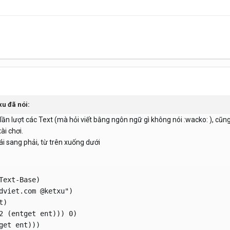
xu đã nói:
ần lượt các Text (mà hỏi viết bằng ngôn ngữ gì không nói :wacko: ), cũng
ài chơi.
rái sang phải, từ trên xuống dưới
Text-Base)

dviet.com @ketxu")

)

2 (entget ent))) 0)

get ent)))
