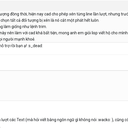
 tượng đồng thời, hiện nay cad cho phép xén từng line lần lượt, nhưng trư
họn tất cả đối tượng bị xén là nó cắt một phát hết luôn.
ng làm giống như lệnh trim.
p này nên làm với cad khá bất tiện, mong anh em giỏi lisp viết hộ cho mình
ọi ngưòi mạnh khoẻ.
ỗ trợ rồi bạn ạ! :s_dead:
 lượt các Text (mà hỏi viết bằng ngôn ngữ gì không nói :wacko: ), cũng c
.