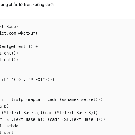
 sang phải, từ trên xuống dưới
t-Base)

et.com @ketxu")

(entget ent))) 0)

 ent)))

 ent)))

_:L" '((0 . "*TEXT"))))

 

-if 'listp (mapcar 'cadr (ssnamex selset)))

 B)

 (ST:Text-Base a))(car (ST:Text-Base B)))                
r (ST:Text-Base a)) (cadr (ST:Text-Base B)))

 lambda

-sort
