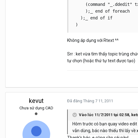
     (command "_.ddedit" tx
     );_ end of foreach

   );_ end of if

 )
Không áp dụng với Rtext ^^
Srr : ket vừa tìm thấy topic trùng c
tự chọn (hoặc thứ tự text được tạo)
kevut
Đã đăng
Tháng 7 11, 2011
Chưa sử dụng CAD
Vào lúc 11/7/2011 tại 02:58, ket
Hôm trước có bạn quay video edit l
vẫn dùng, bác nào thiếu thì lấy về x
Thank's bác, e cũng cần cái này!