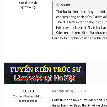
Giới tính:
Male
Quote
Vị trí:
Hà Nội
Thứ hai là lệnh trim hàng loạt đối
cần xén bằng cách bấm 2 điểm để c
Thứ 3 là lệnh extent hàng loạt, cũ
Hiện nay mình bị mất 3 cái file lis
Cảm ơn anh em rất nhiều, chúc m
Cái này thì từ phiên bản cad2006 đã h
ketxu
Đã đăng
Tháng 7 11, 2011
Copier - Paster - Editor
Hôm trước có bạn quay video edit lần
dùng, bác nào thiếu thì lấy về xài chơi