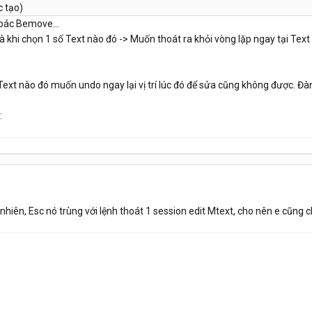
c tạo)
 bác Bemove...
à khi chọn 1 số Text nào đó -> Muốn thoát ra khỏi vòng lặp ngay tại Text
xt nào đó muốn undo ngay lại vị trí lúc đó để sửa cũng không được. Đành
:
y nhiên, Esc nó trùng với lệnh thoát 1 session edit Mtext, cho nên e cũng 