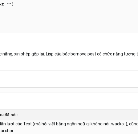
t "")

hức năng, xin phép gộp lại. Lisp của bác bemove post có chức năng tươn
xu đã nói:
ần lượt các Text (mà hỏi viết bằng ngôn ngữ gì không nói :wacko: ), cũng
ài chơi.