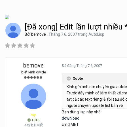
[Đã xong] Edit lần lượt nhiều 
Bởi
bemove
,
Tháng 7 6, 2007
trong
AutoLisp
bemove
Đã đăng
Tháng 7 6, 2007
biết lệnh divide
Quote
Kính gửi anh em chuyên gia autoli
Trước đây mình có làm thiết kế cho
tất cả các text riêng lẻ, rồi sau đó
người chuyên update list bản vẽ.
Bạn dùng lisp này nhé
Vip
download
1315
cmd:MET
442 bài viết