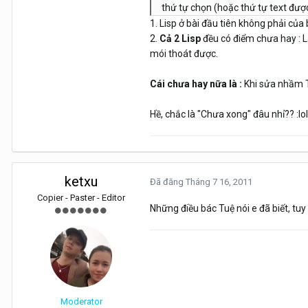
thứ tự chọn (hoặc thứ tự text đượ
1. Lisp ở bài đầu tiên không phải của
2.
Cả 2 Lisp
đều có điểm chưa hay : L
mói thoát được.
Cái chưa hay nữa là :
Khi sửa nhầm Te
Hề, chắc là "Chưa xong" đâu nhỉ?? :lol
ketxu
Đã đăng
Tháng 7 16, 2011
Copier - Paster - Editor
Nh­ững điều bác Tuệ nói e đã biết, tu
Moderator