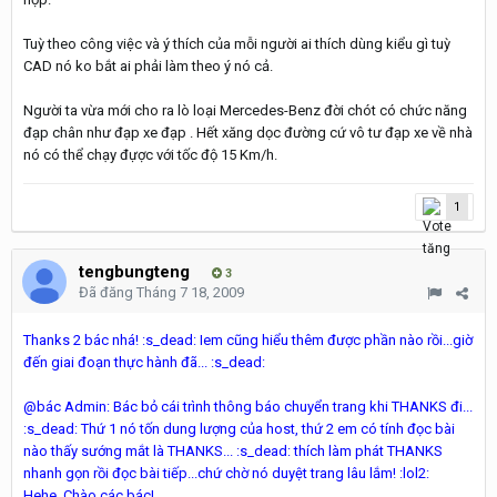
Tuỳ theo công việc và ý thích của mỗi người ai thích dùng kiểu gì tuỳ
CAD nó ko bắt ai phải làm theo ý nó cả.
Người ta vừa mới cho ra lò loại Mercedes-Benz đời chót có chức năng
đạp chân như đạp xe đạp . Hết xăng dọc đường cứ vô tư đạp xe về nhà
nó có thể chạy đựợc với tốc độ 15 Km/h.
1
tengbungteng
3
Đã đăng
Tháng 7 18, 2009
Thanks 2 bác nhá! :s_dead: Iem cũng hiểu thêm được phần nào rồi...giờ
đến giai đoạn thực hành đã... :s_dead:
@bác Admin: Bác bỏ cái trình thông báo chuyển trang khi THANKS đi...
:s_dead: Thứ 1 nó tốn dung lượng của host, thứ 2 em có tính đọc bài
nào thấy sướng mắt là THANKS... :s_dead: thích làm phát THANKS
nhanh gọn rồi đọc bài tiếp...chứ chờ nó duyệt trang lâu lắm! :lol2:
Hehe. Chào các bác!