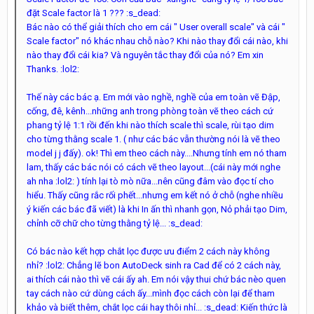
đặt Scale factor là 1 ??? :s_dead:
Bác nào có thể giải thích cho em cái " User overall scale" và cái "
Scale factor" nó khác nhau chỗ nào? Khi nào thay đổi cái nào, khi
nào thay đổi cái kia? Và nguyên tắc thay đổi của nó? Em xin
Thanks. :lol2:
Thế này các bác ạ. Em mới vào nghề, nghề của em toàn vẽ Đập,
cống, đê, kênh...những anh trong phòng toàn vẽ theo cách cứ
phang tỷ lệ 1:1 rồi đến khi nào thích scale thì scale, rùi tạo dim
cho từng thằng scale 1. ( như các bác vẫn thường nói là vẽ theo
model j j đấy). ok! Thì em theo cách này....Nhưng tính em nó tham
lam, thấy các bác nói có cách vẽ theo layout...(cái này mới nghe
ah nha :lol2: ) tính lại tò mò nữa...nên cũng đâm vào đọc tí cho
hiểu. Thấy cũng rắc rối phết...nhưng em kết nó ở chỗ (nghe nhiều
ý kiến các bác đã viết) là khi In ấn thì nhanh gọn, Nỏ phải tạo Dim,
chỉnh cỡ chữ cho từng thằng tỷ lệ... :s_dead:
Có bác nào kết hợp chắt lọc được ưu điểm 2 cách này không
nhỉ? :lol2: Chẳng lẽ bon AutoDeck sinh ra Cad để có 2 cách này,
ai thích cái nào thì vẽ cái ấy ah. Em nói vậy thui chứ bác nèo quen
tay cách nào cứ dùng cách ấy...mình đọc cách còn lại để tham
khảo và biết thêm, chắt lọc cái hay thôi nhỉ... :s_dead: Kiến thức là