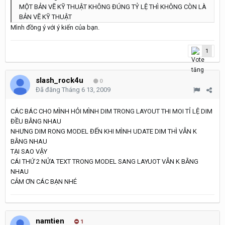
MỘT BẢN VẼ KỸ THUẬT KHÔNG ĐÚNG TỶ LỆ THÌ KHÔNG CÒN LÀ
BẢN VẼ KỸ THUẬT
Mình đồng ý với ý kiến của bạn.
1
slash_rock4u
0
Đã đăng
Tháng 6 13, 2009
CÁC BÁC CHO MÌNH HỎI MÌNH DIM TRONG LAYOUT THI MOI TỈ LỆ DIM
ĐỀU BẰNG NHAU
NHƯNG DIM RONG MODEL ĐẾN KHI MÌNH UDATE DIM THÌ VẪN K
BẰNG NHAU
TẠI SAO VẬY
CÁI THỨ 2 NỬA TEXT TRONG MODEL SANG LAYUOT VẪN K BẰNG
NHAU
CẢM ƠN CÁC BẠN NHÉ
namtien
1