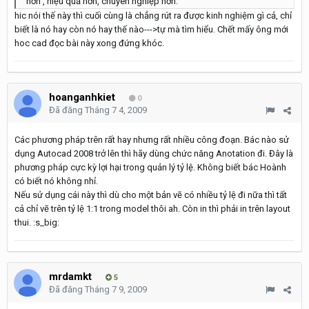
hơn , hiệu quả hơn, chuyên nghiệp hơn.
hic nói thế này thì cuối cùng là chẳng rút ra được kinh nghiệm gì cả, chỉ
biết là nó hay còn nó hay thế nào--->tự mà tìm hiểu. Chết mấy ông mới
hoc cad đọc bài này xong đứng khóc.
hoanganhkiet
0
Đã đăng
Tháng 7 4, 2009
Các phương pháp trên rất hay nhưng rất nhiều công đoạn. Bác nào sử
dụng Autocad 2008 trở lên thì hãy dùng chức năng Anotation đi. Đây là
phương pháp cực kỳ lợi hại trong quản lý tỷ lệ. Không biết bác Hoành
có biết nó không nhỉ.
Nếu sử dụng cái này thì dù cho một bản vẽ có nhiều tỷ lệ đi nữa thì tất
cả chỉ vẽ trên tỷ lệ 1:1 trong model thôi ah. Còn in thì phải in trên layout
thui. :s_big:
mrdamkt
5
Đã đăng
Tháng 7 9, 2009