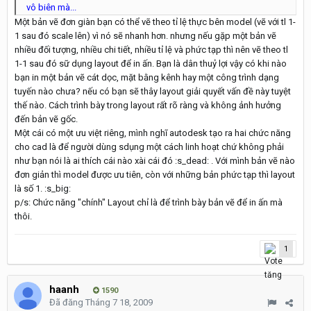
vô biên mà...
Một bản vẽ đơn giàn bạn có thể vẽ theo tỉ lệ thực bên model (vẽ với tl 1-
1 sau đó scale lên) vì nó sẽ nhanh hơn. nhưng nếu gặp một bản vẽ
nhiều đối tượng, nhiều chi tiết, nhiều tỉ lệ và phức tạp thì nên vẽ theo tl
1-1 sau đó sữ dụng layout để in ấn. Bạn là dân thuỷ lợi vậy có khi nào
bạn in một bản vẽ cát dọc, mặt bằng kênh hay một công trình dạng
tuyến nào chưa? nếu có bạn sẽ thây layout giải quyết vấn đề này tuyệt
thế nào. Cách trình bày trong layout rất rõ ràng và không ảnh hưởng
đến bản vẽ gốc.
Một cái có một ưu việt riêng, mình nghĩ autodesk tạo ra hai chức năng
cho cad là để người dùng sdụng một cách linh hoạt chứ không phải
như bạn nói là ai thích cái nào xài cái đó :s_dead: . Với mình bản vẽ nào
đơn giản thì model được ưu tiên, còn với những bản phức tạp thì layout
là số 1. :s_big:
p/s: Chức năng "chính" Layout chỉ là để trình bày bản vẽ để in ấn mà
thôi.
1
haanh
1590
Đã đăng
Tháng 7 18, 2009