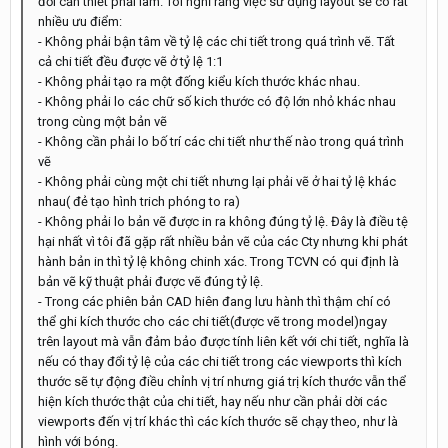
đối cần thiết phải làm. Tôi nghĩ rằng việc sử dụng layout sẽ có rất
nhiều ưu điểm:
- Không phải bận tâm về tỷ lệ các chi tiết trong quá trình vẽ. Tất
cả chi tiết đều được vẽ ở tỷ lệ 1:1
- Không phải tạo ra một đống kiểu kích thước khác nhau.
- Không phải lo các chữ số kich thước có độ lớn nhỏ khác nhau
trong cùng một bản vẽ
- Không cần phải lo bố trí các chi tiết như thế nào trong quá trình
vẽ
- Không phải cùng một chi tiết nhưng lại phải vẽ ở hai tỷ lệ khác
nhau( đẻ tạo hình trich phóng to ra)
- Không phải lo bản vẽ được in ra không đúng tỷ lệ. Đây là điều tệ
hại nhất vì tôi đã gặp rất nhiều bản vẽ của các Cty nhưng khi phát
hành bản in thì tỷ lệ không chinh xác. Trong TCVN có qui định là
bản vẽ kỹ thuật phải được vẽ đúng tỷ lệ.
- Trong các phiên bản CAD hiên đang lưu hành thì thậm chí có
thể ghi kích thước cho các chi tiết(được vẽ trong model)ngay
trên layout mà vẫn đảm bảo được tính liên kết với chi tiết, nghĩa là
nếu có thay đổi tỷ lệ của các chi tiết trong các viewports thì kích
thước sẽ tự động điều chỉnh vị trí nhưng giá trị kích thước vẫn thể
hiện kích thước thật của chi tiết, hay nếu như cần phải dời các
viewports đến vị trí khác thì các kích thước sẽ chạy theo, như là
hình với bóng.