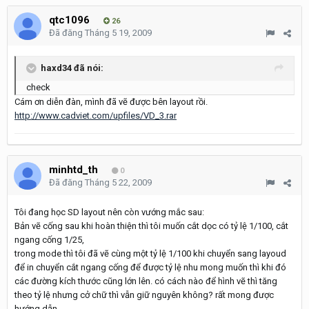
qtc1096
26
Đã đăng
Tháng 5 19, 2009
haxd34 đã nói:
check
Cám ơn diễn đàn, mình đã vẽ được bên layout rồi.
http://www.cadviet.com/upfiles/VD_3.rar
minhtd_th
0
Đã đăng
Tháng 5 22, 2009
Tôi đang học SD layout nên còn vướng mắc sau:
Bản vẽ cống sau khi hoàn thiện thì tôi muốn cắt dọc có tỷ lệ 1/100, cắt
ngang cống 1/25,
trong mode thì tôi đã vẽ cùng một tỷ lệ 1/100 khi chuyển sang layoud
để in chuyển cắt ngang cống để được tỷ lệ nhu mong muốn thì khi đó
các đường kích thước cũng lớn lên. có cách nào để hình vẽ thì tăng
theo tỷ lệ nhưng cở chữ thì vẫn giữ nguyên không? rất mong được
hướng dẫn.