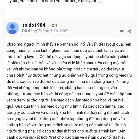
layout , vừa khó kiểm soát ( vừa model , vừa layout . )
soido1984
3
Đã đăng
Tháng 6 26, 2009
Chào mọi người, mình thấy ae bàn tán sôi nổi về vấn đề layout qua, nên
cũng muốn chia sẻ kinh nghiệm bản thân qua quá trình làm việc trên
môi trường layout. Có thể nói việc sử dụng layout có chức năng chính
là biên tập chi tiết bản vẽ với nhiều tỷ lệ khác nhau trên cùng một bản
vẽ. Với những bản vẽ không phức tạp hoặc ít chi tiết , có thể layout
chưa phát huy được hết những ửu điểm và hiều quả trong công việc ( ví
dụ như các ỏan vẽ đối với các công trình nhà dân chẳng hạn) . Nhưng
đối với những công trình lớn hơn, chẳng hạn như chung cư, văn
phòng,... trong các bản vẽ thi công nếu sử dụng layout để biên tập bản
vẽ thì đem lại cho người làm việc cách làm việc khoa học và rất hiệu
quả. Qua quá trình làm việc cũng như tìm hiểu các cách làm tại các
công ty có cách vẽ và quản lý khá tốt , mình đã thấy rằng để biết cách
sử dụng layout thì không quá phức tạp nhưng để ứng dụng nó vào
những bản vẽ với từng mục đích và chức năng các bản vẽ thì đòi hỏi
người dùng phải có cách tư duy thật tốt cho suốt quá trình làm. Bên
cạnh đó, với sự kết hợp Xref cho các bản vẽ để tận dụng tối đa hiệu