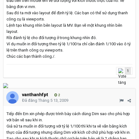
Đầu tiên trên model em vẽ đối tượng với kích thước thực của nó. vẽ
bằng đơn vi mm.
Sau đó ta mới vào layout để định tỷ lệ. Các bạn có thể sử dụng thanh
công cụ là viewports.
Lệnh tạo khung nhìn bên layout là MV. Bạn vẽ một khung nhìn bên
layout.
Rồi đánh tỷ lệ cho đối tượng ở trong khung nhìn đó.
Ví dụ muốn in đối tượng theo tỷ lệ 1/100 ta chỉ cần đánh 1/100 vào ô tỷ
lệ trên thanh công cụ viewports.
Chúc các bạn thành công./.
1
vanthanhfpt
2
Đã đăng
Tháng 5 13, 2009
Tiếp đến Em xin phép được trình bày cách dùng Dim sao cho phù hợp
với bản vẽ sau khi in.
Giả sử ta muốn in đối tượng với tỷ lệ 1/100 thì khi ta vẽ vẫn bằng kích
thực của đối tượng nhưng dùng Dim với kích cỡ chữ phù hợp với khi in.
Sao cho sau khi in kích thước chữ cơ bản trên bản vẽ là 2 chẳng hạn.