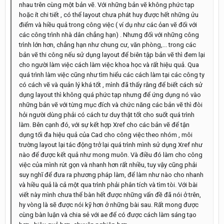
nhau trên cùng một bản vẽ. Với những bản vẽ không phức tạp
hoặc ít chi tiết , có thể layout chưa phát huy được hết những ửu
điểm và hiều quả trong công việc ( ví dụ như các ỏan vẽ đối với
các công trình nhà dân chẳng hạn) . Nhưng đối với những công
trình lớn hơn, chẳng hạn như chung cư, văn phòng,... trong các
bản vẽ thi công nếu sử dụng layout để biên tập bản vẽ thì đem lại
cho người làm việc cách làm việc khoa học và rất hiệu quả. Qua
quá trình làm việc cũng như tìm hiểu các cách làm tại các công ty
có cách vẽ và quản lý khá tốt , mình đã thấy rằng để biết cách sử
dụng layout thì không quá phức tạp nhưng để ứng dụng nó vào
những bản vẽ với từng mục đích và chức năng các bản vẽ thì đòi
hỏi người dùng phải có cách tư duy thật tốt cho suốt quá trình
làm. Bên cạnh đó, với sự kết hợp Xref cho các bản vẽ để tận
dụng tối đa hiệu quả của Cad cho công việc theo nhóm , môi
trường layout lại tác động trở lại quá trình mình sử dụng Xref như
nào để được kết quả như mong muôn. Và điều đó làm cho công
việc của mình rút gọn và nhanh hơn rất nhiều, tuy vậy cũng phải
suy nghĩ để đưa ra phương pháp làm, để làm như nào cho nhanh
và hiều quả là cả một qua trình phải phân tích và tìm tòi. Với bài
viết này mình chưa thể bàn hết được những vấn đề đã nói ở trên,
hy vòng là sẽ được nói kỹ hơn ở những bài sau. Rất mong được
cùng bàn luận và chia sẻ với ae để có được cách làm sáng tạo