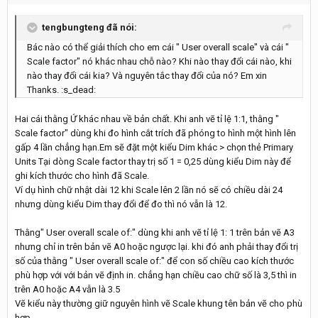
tengbungteng đã nói:
Bác nào có thể giải thích cho em cái " User overall scale" và cái "
Scale factor" nó khác nhau chỗ nào? Khi nào thay đổi cái nào, khi
nào thay đổi cái kia? Và nguyên tắc thay đổi của nó? Em xin
Thanks. :s_dead:
Hai cái thằng Ứ khác nhau về bản chất. Khi anh vẽ tỉ lệ 1:1, thằng "
Scale factor" dùng khi đo hình cắt trích đã phóng to hình một hình lên
gấp 4 lần chẳng hạn.Em sẽ đặt một kiểu Dim khác > chọn thẻ Primary
Units Tại dòng Scale factor thay trị số 1 = 0,25 dùng kiểu Dim này để
ghi kích thước cho hình đã Scale.
Ví dụ hình chữ nhật dài 12 khi Scale lên 2 lần nó sẽ có chiều dài 24
nhưng dùng kiểu Dim thay đổi để đo thì nó vẫn là 12.
Thằng" User overall scale of:" dùng khi anh vẽ tỉ lệ 1: 1 trên bản vẽ A3
nhưng chỉ in trên bản vẽ A0 hoặc ngược lại. khi đó anh phải thay đổi trị
số của thằng " User overall scale of:" để con số chiều cao kích thước
phù hợp với với bản vẽ định in. chẳng hạn chiều cao chữ số là 3,5 thì in
trên A0 hoặc A4 vẫn là 3.5
Vẽ kiểu này thường giữ nguyên hình vẽ Scale khung tên bản vẽ cho phù
hợp.