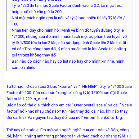
Tỷ lệ 1/20 thì tại mục Scale Factor đánh vào là 0.2, tại mục Text
height cỡ chữ vấn giữ là 200
Nói một cách ngắn gọn là nếu vẽ tỷ lệ bao nhiêu thì lấy Tỷ lệ đó /
100.
Nhân tiện đây cho mình hỏi: Mình vẽ bình đồ tuyến đường ở tỷ lệ
1/1000, nhưng sau đó mình muốn tách một bộ phận trên tuyến với
tỷ lệ 1/500 tức là lơn 2 lần, nếu sử dụng lênh Scale lên 2 lần thì tất
cả các Text cùng thay đổi, ý mình muốn nói là khi Scale thì những
giá trị text không thay đổi.
Bạn nào có cách nào hay có list nào hay cho mình xin nhe, mình
cảm ơn nhiều.
Từ từ nào...Ở cách của 2 bác "ktsnvn" và "THE HIEP", ở tỷ lệ 1/100 Scale
Factor để 100. Còn của bác "xunghe" cũng tỷ lệ 1/100 bác đặt Scale
factor là 1 ??? :s_dead:
Bác nào có thể giải thích cho em cái " User overall scale" và cái " Scale
factor" nó khác nhau chỗ nào? Khi nào thay đổi cái nào, khi nào thay
đổi cái kia? Và nguyên tắc thay đổi của nó? Em xin Thanks. :s_big:
Thế này các bác ạ. Em mới vào nghề, nghề của em toàn vẽ Đập, cống,
đê, kênh...những anh trong phòng toàn vẽ theo cách cứ phang tỷ lệ 1:1