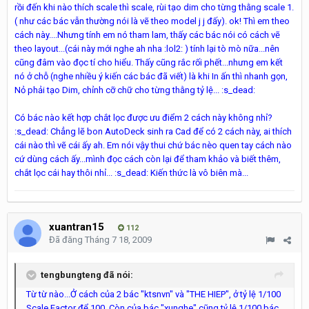
rồi đến khi nào thích scale thì scale, rùi tạo dim cho từng thằng scale 1.
( như các bác vẫn thường nói là vẽ theo model j j đấy). ok! Thì em theo
cách này....Nhưng tính em nó tham lam, thấy các bác nói có cách vẽ
theo layout...(cái này mới nghe ah nha :lol2: ) tính lại tò mò nữa...nên
cũng đâm vào đọc tí cho hiểu. Thấy cũng rắc rối phết...nhưng em kết
nó ở chỗ (nghe nhiều ý kiến các bác đã viết) là khi In ấn thì nhanh gọn,
Nỏ phải tạo Dim, chỉnh cỡ chữ cho từng thằng tỷ lệ... :s_dead:
Có bác nào kết hợp chắt lọc được ưu điểm 2 cách này không nhỉ?
:s_dead: Chẳng lẽ bon AutoDeck sinh ra Cad để có 2 cách này, ai thích
cái nào thì vẽ cái ấy ah. Em nói vậy thui chứ bác nèo quen tay cách nào
cứ dùng cách ấy...mình đọc cách còn lại để tham khảo và biết thêm,
chắt lọc cái hay thôi nhỉ... :s_dead: Kiến thức là vô biên mà...
xuantran15
112
Đã đăng
Tháng 7 18, 2009
tengbungteng đã nói:
Từ từ nào...Ở cách của 2 bác "ktsnvn" và "THE HIEP", ở tỷ lệ 1/100
Scale Factor để 100. Còn của bác "xunghe" cũng tỷ lệ 1/100 bác