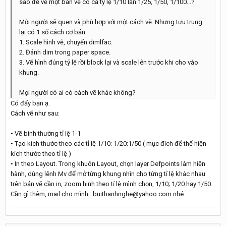
sao để vẽ một bản vẽ có cả tỷ lệ 1/10 lẫn 1/25, 1/50, 1/100...?
Mỗi người sẽ quen và phù hợp với một cách vẽ. Nhưng tựu trung
lại có 1 số cách cơ bản:
1. Scale hình vẽ, chuyển dimlfac.
2. Đánh dim trong paper space.
3. Vẽ hình đúng tỷ lệ rồi block lại và scale lên trước khi cho vào
khung.
Mọi người có ai có cách vẽ khác không?
Có đấy bạn ạ.
Cách vẽ như sau:
• Vẽ bình thường tỉ lệ 1-1
• Tạo kích thước theo các tỉ lệ 1/10; 1/20;1/50 ( mục đích để thể hiện
kích thước theo tỉ lệ )
• In theo Layout. Trong khuôn Layout, chọn layer Defpoints làm hiện
hành, dùng lênh Mv để mở từng khung nhìn cho từng tỉ lệ khác nhau
trên bản vẽ cần in, zoom hinh theo tỉ lệ mình chọn, 1/10; 1/20 hay 1/50.
Cần gì thêm, mail cho mình : buithanhnghe@yahoo.com nhé