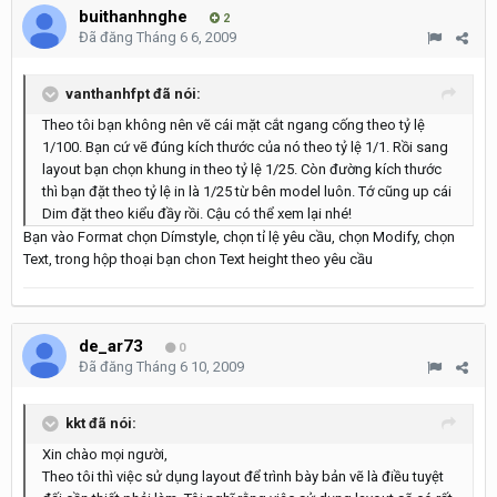
buithanhnghe
2
Đã đăng
Tháng 6 6, 2009
vanthanhfpt đã nói:
Theo tôi bạn không nên vẽ cái mặt cắt ngang cống theo tỷ lệ
1/100. Bạn cứ vẽ đúng kích thước của nó theo tỷ lệ 1/1. Rồi sang
layout bạn chọn khung in theo tỷ lệ 1/25. Còn đường kích thước
thì bạn đặt theo tỷ lệ in là 1/25 từ bên model luôn. Tớ cũng up cái
Dim đặt theo kiểu đầy rồi. Cậu có thể xem lại nhé!
Bạn vào Format chọn Dímstyle, chọn tỉ lệ yêu cầu, chọn Modify, chọn
Text, trong hộp thoại bạn chon Text height theo yêu cầu
de_ar73
0
Đã đăng
Tháng 6 10, 2009
kkt đã nói:
Xin chào mọi người,
Theo tôi thì việc sử dụng layout để trình bày bản vẽ là điều tuyệt