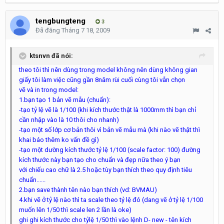
tengbungteng
3
Đã đăng
Tháng 7 18, 2009
ktsnvn đã nói:
theo tôi thì nên dùng trong model không nên dùng không gian
giấy tôi làm việc cũng gần 8năm rùi cuối cùng tôi vẫn chọn
vẽ và in trong model:
1.bạn tạo 1 bản vẽ mẫu (chuẩn):
-tạo tỷ lệ vẽ là 1/100 (khi kích thước thật là 1000mm thì bạn chỉ
cần nhập vào là 10 thôi cho nhanh)
-tạo một số lớp cơ bản thôi vì bản vẽ mẫu mà (khi nào vẽ thật thì
khai báo thêm ko vấn đề gì)
-tạo một dường kích thước tỷ lệ 1/100 (scale factor: 100) đường
kích thước này bạn tạo cho chuẩn và đẹp nữa theo ý bạn
với chiếu cao chữ là 2.5 hoặc tùy bạn thích theo quy định tiêu
chuẩn......
2.bạn save thành tên nào bạn thích (vd: BVMAU)
4.khi vẽ ở tỷ lệ nào thì ta scale theo tỷ lệ đó (dang vẽ ở tỷ lệ 1/100
muốn lên 1/50 thì scale len 2 lần là oke)
ghi ghi kích thước cho tỷlệ 1/50 thì vào lệnh D- new - tên kích