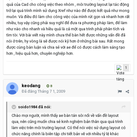
quả của Cad cho công việc theo nhóm , môi trường layout lại tác động
trở lại quá trình mình sử dụng Xref như nào để được kết quả như mong
muôn. Và điều đó làm cho công việc của mình rút gọn và nhanh hơn rất
nhiều, tuy vậy cũng phải suy nghĩ để đưa ra phương pháp làm, để làm
như nào cho nhanh và hiều quả là cả một qua trình phải phân tích và
tìm tòi. Với bài viết này mình chưa thể bàn hết được những vấn đề đã
nói ở trên, hy vòng là sẽ được nói kỹ hơn ở những bài sau. Rất mong
được cùng bàn luận và chia sẻ với ae để có được cách làm sáng tạo
hơn , hiệu quả hơn, chuyên nghiệp hơn.
1
keodang
8
Đã đăng
Tháng 7 1, 2009
soido1984 đã nói:
Chào mọi người, mình thấy ae bàn tán sôi nổi về vấn đề layout
qua, nên cũng muốn chia sẻ kinh nghiệm bản thân qua quá trình
làm việc trên môi trường layout. Có thể nói việc sử dụng layout có
chức năng chính là biên tập chi tiết bản vẽ với nhiều tỷ lệ khác