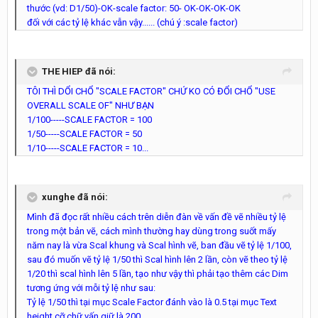
thước (vd: D1/50)-OK-scale factor: 50- OK-OK-OK-OK
đối với các tỷ lệ khác vẫn vậy...... (chú ý :scale factor)
THE HIEP đã nói:
TÔI THÌ DỔI CHỔ "SCALE FACTOR" CHỨ KO CÓ ĐỔI CHỔ "USE
OVERALL SCALE OF" NHƯ BẠN
1/100-----SCALE FACTOR = 100
1/50-----SCALE FACTOR = 50
1/10-----SCALE FACTOR = 10...
xunghe đã nói:
Mình đã đọc rất nhiều cách trên diễn đàn về vấn đề vẽ nhiều tỷ lệ
trong một bản vẽ, cách mình thường hay dùng trong suốt mấy
năm nay là vừa Scal khung và Scal hình vẽ, ban đầu vẽ tỷ lệ 1/100,
sau đó muốn vẽ tỷ lệ 1/50 thì Scal hình lên 2 lần, còn vẽ theo tỷ lệ
1/20 thì scal hình lên 5 lần, tạo như vậy thì phải tạo thêm các Dim
tương ứng với mỗi tỷ lệ như sau:
Tỷ lệ 1/50 thì tại mục Scale Factor đánh vào là 0.5 tại mục Text
height cỡ chữ vấn giữ là 200