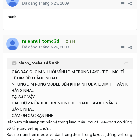
Đã đăng
Tháng 6 25, 2009
thank
miennui_tomo3d
114
Đã đăng
Tháng 6 25, 2009
slash_rock4u đã nói:
CÁC BÁC CHO MÌNH HỎI MÌNH DIM TRONG LAYOUT THI MOI TỈ
LỆ DIM ĐỀU BẰNG NHAU
NHƯNG DIM RONG MODEL ĐẾN KHI MÌNH UDATE DIM THÌ VẪN K
BẰNG NHAU
TẠI SAO VẬY
CÁI THỨ 2 NỬA TEXT TRONG MODEL SANG LAYUOT VẪN K
BẰNG NHAU
CẢM ƠN CÁC BẠN NHÉ
Bác xem cái viewport bác vẽ trong layout ấy . coi cái viewport có đúng
với tỉ lệ bác vẽ hay chưa .
Bác nên làm trên model và dàn trang để in trong layout , đừng vẽ trong