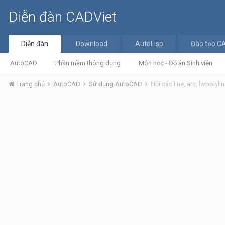
Diễn đàn CADViet
Diễn đàn
Download
AutoLisp
Đào tạo C
AutoCAD
Phần mềm thông dụng
Môn học - Đồ án Sinh viên
Trang chủ
AutoCAD
Sử dụng AutoCAD
Nối các line, arc, lwpoly