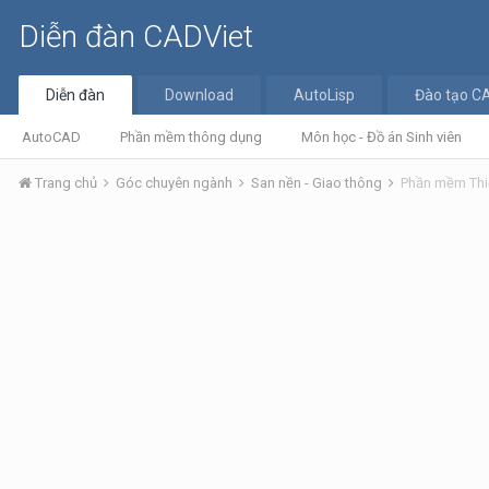
Diễn đàn CADViet
Diễn đàn
Download
AutoLisp
Đào tạo C
AutoCAD
Phần mềm thông dụng
Môn học - Đồ án Sinh viên
Trang chủ
Góc chuyên ngành
San nền - Giao thông
Phần mềm Thi