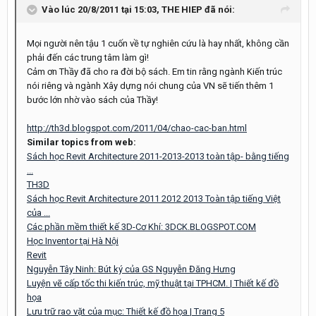
Vào lúc 20/8/2011 tại 15:03, THE HIEP đã nói:
Mọi người nên tậu 1 cuốn về tự nghiên cứu là hay nhất, không cần
phải đến các trung tâm làm gì!
Cảm ơn Thầy đã cho ra đời bộ sách. Em tin rằng ngành Kiến trúc
nói riêng và ngành Xây dựng nói chung của VN sẽ tiến thêm 1
bước lớn nhờ vào sách của Thầy!
http://th3d.blogspot.com/2011/04/chao-cac-ban.html
Similar topics from web:
Sách học Revit Architecture 2011-2013-2013 toàn tập- bằng tiếng
...
TH3D
Sách học Revit Architecture 2011 2012 2013 Toàn tập tiếng Việt
của ...
Các phần mềm thiết kế 3D-Cơ Khí: 3DCK.BLOGSPOT.COM
Học Inventor tại Hà Nội
Revit
Nguyễn Tây Ninh: Bút ký của GS Nguyễn Đăng Hưng
Luyện vẽ cấp tốc thi kiến trúc, mỹ thuật tại TPHCM. | Thiết kế đồ
họa
Lưu trữ rao vặt của mục: Thiết kế đồ họa | Trang 5