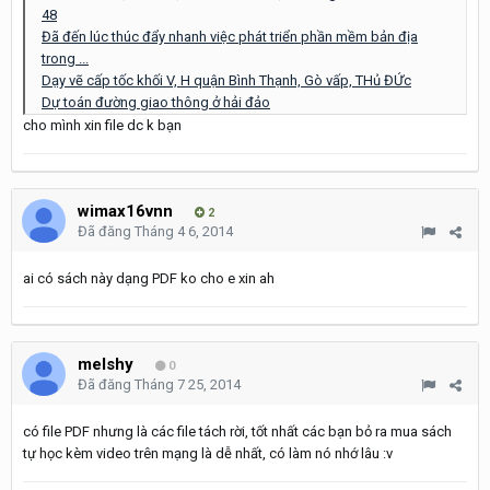
48
Đã đến lúc thúc đẩy nhanh việc phát triển phần mềm bản địa
trong ...
Dạy vẽ cấp tốc khối V, H quận Bình Thạnh, Gò vấp, THủ ĐỨc
Dự toán đường giao thông ở hải đảo
cho mình xin file dc k bạn
wimax16vnn
2
Đã đăng
Tháng 4 6, 2014
ai có sách này dạng PDF ko cho e xin ah
melshy
0
Đã đăng
Tháng 7 25, 2014
có file PDF nhưng là các file tách rời, tốt nhất các bạn bỏ ra mua sách
tự học kèm video trên mạng là dễ nhất, có làm nó nhớ lâu :v