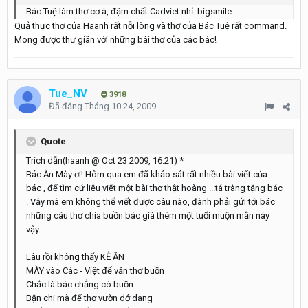
Bác Tuệ làm thơ cơ à, đậm chất Cadviet nhỉ :bigsmile:
Quả thực thơ của Haanh rất nỗi lòng và thơ của Bác Tuệ rất command.
Mong được thư giãn với những bài thơ của các bác!
Tue_NV
3918
Đã đăng
Tháng 10 24, 2009
Quote
Trích dẫn(haanh @ Oct 23 2009, 16:21) *
Bác Ăn Mày ơi! Hôm qua em đã khảo sát rất nhiều bài viết của
bác , để tìm cứ liệu viết một bài thơ thật hoàng ...tá tràng tặng bác
. Vậy mà em không thể viết được câu nào, đành phải gửi tới bác
những câu thơ chia buồn bác già thêm một tuổi muộn mằn này
vậy::
Lâu rồi không thấy KẺ ĂN
MÀY vào Các - Việt để văn thơ buồn
Chắc là bác chẳng có buồn
Bận chi mà để thơ vườn dở dang