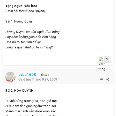
Tặng người yêu hoa
(Chín bài thơ về hoa Quỳnh)
Bài 1:
Hương Quỳnh
Hương Quỳnh lan tỏa, ngát đêm trăng
Say đắm không gian đến vĩnh hằng
Hoa nở rồi tàn tình để lại
Lòng ta quặn thắt có hay chăng?
3
svba1608
627
Đã đăng
Tháng 9 27, 2009
Bài 2: HOA QUỲNH
Quỳnh hứng sương sa, đón gió trời
Nửa đêm tỉnh giấc ngắm trăng soi
Mảnh mai cánh vẫy khoe xuân sắc