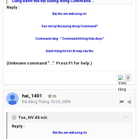
Cũng đành thả vội xuống dòng Command...
Reply :
Bài thơ em viết xong rồi
Sao em lại thả xuống dòng Command?
Command rằng : " Command không hiểu được"
Đành hửng hờ trôi đi mấy câu thơ
(Unknown command "...". Press F1 for help.)
2
hai_1401
30
Đã đăng
Tháng 10 24, 2009
Tue_NV đã nói:
Reply :
Bài thơ em viết xong rồi