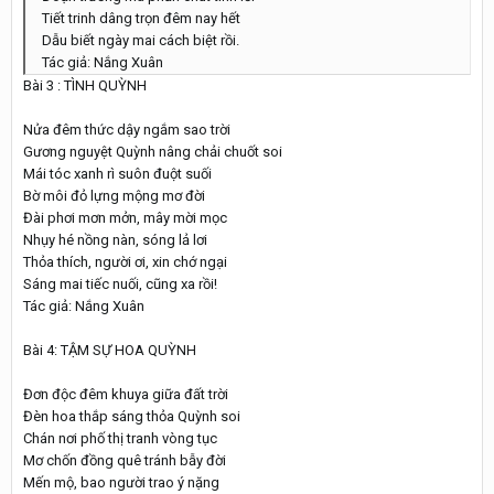
Tiết trinh dâng trọn đêm nay hết
Dẫu biết ngày mai cách biệt rồi.
Tác giả: Nắng Xuân
Bài 3 : TÌNH QUỲNH
Nửa đêm thức dậy ngắm sao trời
Gương nguyệt Quỳnh nâng chải chuốt soi
Mái tóc xanh rì suôn đuột suối
Bờ môi đỏ lựng mộng mơ đời
Đài phơi mơn mởn, mây mời mọc
Nhụy hé nồng nàn, sóng lả lơi
Thỏa thích, người ơi, xin chớ ngại
Sáng mai tiếc nuối, cũng xa rồi!
Tác giả: Nắng Xuân
Bài 4: TẬM SỰ HOA QUỲNH
Đơn độc đêm khuya giữa đất trời
Đèn hoa thắp sáng thỏa Quỳnh soi
Chán nơi phố thị tranh vòng tục
Mơ chốn đồng quê tránh bẫy đời
Mến mộ, bao người trao ý nặng