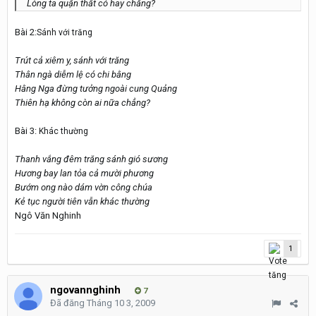
Lòng ta quặn thắt có hay chăng?
Bài 2:
Sánh với trăng
Trút cả xiêm y, sánh với trăng
Thân ngà diễm lệ có chi bằng
Hằng Nga đừng tưởng ngoài cung Quảng
Thiên hạ không còn ai nữa chẳng?
Bài 3:
Khác thường
Thanh vắng đêm trăng sánh gió sương
Hương bay lan tỏa cả mười phương
Bướm ong nào dám vờn công chúa
Kẻ tục người tiên vẫn khác thường
Ngô Văn Nghinh
1
ngovannghinh
7
Đã đăng
Tháng 10 3, 2009