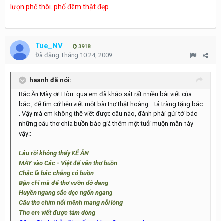
lượn phố thôi. phố đêm thật đẹp
Tue_NV
3918
Đã đăng
Tháng 10 24, 2009
haanh đã nói:
Bác Ăn Mày ơi! Hôm qua em đã khảo sát rất nhiều bài viết của
bác , để tìm cứ liệu viết một bài thơ thật hoàng ...tá tràng tặng bác
. Vậy mà em không thể viết được câu nào, đành phải gửi tới bác
những câu thơ chia buồn bác già thêm một tuổi muộn mằn này
vậy::
Lâu rồi không thấy KẺ ĂN
MÀY vào Các - Việt để văn thơ buồn
Chắc là bác chẳng có buồn
Bận chi mà để thơ vườn dở dang
Huyền ngang sắc dọc ngổn ngang
Câu thơ chìm nổi mênh mang nỗi lòng
Thơ em viết được tám dòng