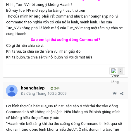
Hì hì , Tue_NV nói trúng ý không Haanh?
Bởi vậy Tue_NV mới reply lại bằng 4 câu thơ trên
Thơ của mình
không phải
rất Command như bạn hoanghaiyp nói vì
command theo nghĩa vốn có của nó là lệnh, mệnh lệnh. Thơ của
Tue_NV không phải là lệnh mà ý của Tue_NV mang một tâm sự chia sẻ
cùng Haanh.
Sao em lại thả xuống dòng Command?
Có gì thì nên chia sẻ vì:
Khi ta vui, ta chia sẻ thì niềm vui nhân gấp đôi
Khi ta buồn, ta chia sẻ thì nỗi buồn nó vơi đi một nữa
2
hoanghaiyp
244
Đã đăng
Tháng 10 25, 2009
Lời bình thơ của bác Tue_NV rõ nét, sắc sảo ở chỗ thả thơ vào dòng
Command nó sẽ không nhận lệnh. Nếu không có lời bình giảng mình
sẽ không hiểu được được ý bác:
“Haanh vốn biết rằng khi thả thơ xuống dòng Command thì kết quả sẽ
cho ra những dòng lệnh không hiểu được”. Ờ nhỉ, đúng như bác Tuệ