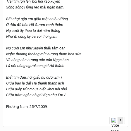
Trái tim rộn lên, bồi hồi xao xuyến
Sóng sông Hồng reo mãi ngàn năm.
Bất chợt gặp em giữa một chiều đông
Ở đâu đó bên Hồ Gươm xanh thắm
Nụ cười ấy theo ta dài năm tháng
Như đi cùng ký ức với thời gian.
Nụ cười Em như xuyên thấu tâm can
Nghe thoang thoảng mùi hương thơm hoa sữa
Và nồng nàn hương sắc của Ngọc Lan
Là nét riêng người con gái Hà thành.
Biết tìm đâu, nơi giấu nụ cười Em ?
Giữa bao la đất Hà thành thanh lịch
Giữa điệp trùng của biển khơi nỗi nhớ
Giữa trăm ngàn cô gái đẹp như Em./.
Phương Nam, 25/7/2009.
1