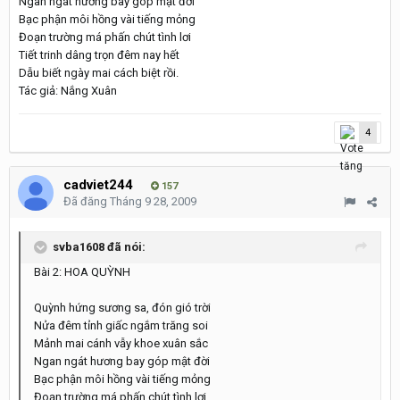
Ngan ngát hương bay góp mật đời
Bạc phận môi hồng vài tiếng mỏng
Đoạn trường má phấn chút tình lơi
Tiết trinh dâng trọn đêm nay hết
Dẫu biết ngày mai cách biệt rồi.
Tác giả: Nắng Xuân
4
cadviet244
157
Đã đăng
Tháng 9 28, 2009
svba1608 đã nói:
Bài 2: HOA QUỲNH
Quỳnh hứng sương sa, đón gió trời
Nửa đêm tỉnh giấc ngắm trăng soi
Mảnh mai cánh vẫy khoe xuân sắc
Ngan ngát hương bay góp mật đời
Bạc phận môi hồng vài tiếng mỏng
Đoạn trường má phấn chút tình lơi