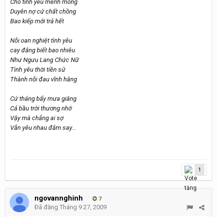
Cho tình yêu mênh mông
Duyên nợ cứ chất chồng
Bao kiếp mới trả hết
Nỗi oan nghiệt tình yêu
cay đắng biết bao nhiêu
Như Ngưu Lang Chức Nữ
Tình yêu thời tiền sử
Thành nỗi đau vĩnh hằng
Cứ tháng bẩy mưa giăng
Cả bầu trời thương nhớ
Vậy mà chẳng ai sợ
Vẫn yêu nhau đắm say...
1
ngovannghinh
7
Đã đăng
Tháng 9 27, 2009