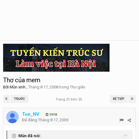
Thơ của mem
Bởi
Mũn xinh
,
Tháng 8 17, 2008
trong
Thư giãn
TRƯỚC
KẾ TIẾP
Trang 21 trên 25
Tue_NV
3918
Đã đăng
Tháng 8 17, 2009
Mũn đã nói: