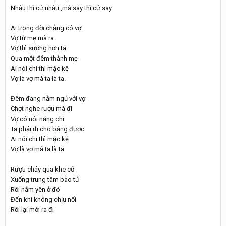
Nhậu thì cứ nhậu ,mà say thì cứ say.
Ai trong đời chẳng có vợ
Vợ từ mẹ mà ra
Vợ thì sướng hơn ta
Qua một đêm thành mẹ
Ai nói chi thì mặc kệ
Vợ là vợ mà ta là ta.
Đêm đang nằm ngủ với vợ
Chợt nghe rượu mà đi
Vợ có nói năng chi
Ta phải đi cho bằng được
Ai nói chi thì mặc kệ
Vợ là vợ mà ta là ta
Rượu chảy qua khe cổ
Xuống trung tâm bào tử
Rồi nằm yên ở đó
Đến khi không chịu nổi
Rồi lại mới ra đi