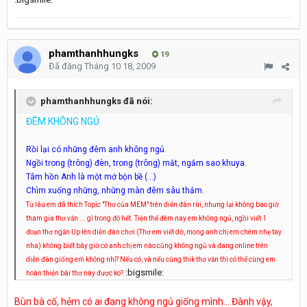
phamthanhhungks
19
Đã đăng
Tháng 10 18, 2009
phamthanhhungks đã nói:
ĐÊM KHÔNG NGỦ
Rồi lại có những đêm anh không ngủ.
Ngồi trong (trông) đèn, trong (trông) mắt, ngắm sao khuya.
Tâm hồn Anh là một mớ bộn bề (...)
Chìm xuống những, những màn đêm sâu thắm
.
Từ lâu em đã thích Topic "Thơ của MEM" trên diễn đàn rùi, nhưng lại không bao giờ
tham gia thơ văn ... gì trong đó hết. Tiện thể đêm nay em không ngủ, ngồi viết 1
đoạn thơ ngắn Up lên diễn đàn chơi (Thơ em viết dở, mong anh chị em chém nhẹ tay
nha) không biết bây giờ có anh chị em nào cũng không ngủ và đang online trên
diễn đàn giống em không nhỉ? Nếu có, và nếu cũng thik thơ văn thì có thể cùng em
:bigsmile:
hoàn thiện bài thơ này được ko?
Bùn bà cố, hẻm có ai đang không ngủ giống mình... Đành vậy,