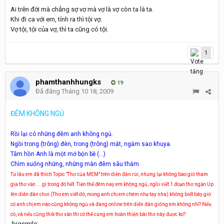
Ai trên đời mà chẳng sợ vợ mà vợ là vợ còn ta là ta.
Khi đi ca với em, tỉnh ra thì tội vợ.
Vợ tội, tội của vợ, thì ta cũng có tội.
1
phamthanhhungks
19
Đã đăng
Tháng 10 18, 2009
ĐÊM KHÔNG NGỦ
Rồi lại có những đêm anh không ngủ.
Ngồi trong (trông) đèn, trong (trông) mắt, ngắm sao khuya.
Tâm hồn Anh là một mớ bộn bề (...)
Chìm xuống những, những màn đêm sâu thắm
.
Từ lâu em đã thích Topic "Thơ của MEM" trên diễn đàn rùi, nhưng lại không bao giờ tham
gia thơ văn ... gì trong đó hết. Tiện thể đêm nay em không ngủ, ngồi viết 1 đoạn thơ ngắn Up
lên diễn đàn chơi (Thơ em viết dở, mong anh chị em chém nhẹ tay nha) không biết bây giờ
có anh chị em nào cũng không ngủ và đang online trên diễn đàn giống em không nhỉ? Nếu
có, và nếu cũng thik thơ văn thì có thể cùng em hoàn thiện bài thơ này được ko?
:bigsmile: