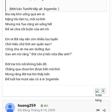
(Mời bác TueVN tiếp ạh :bigsmile: )
Bia này khó uống quá em ơi
Nặng trĩu tâm tư, mối nợ tình
Nhưng mà Tue cũng xin uống hết
Để sẻ chia nỗi buồn của em tôi
Em ơi đời này vẫn còn nhiều lưu luyến
Chữ Hiếu chữ tình em quên sao?
Công cha ơn mẹ em dưỡng dục
Sao em nói rằng " Đời còn jì tiếc nữa đâu anh?"
Đới trai trôi nổi không bến đỗ
Chẳng qua chưa tìm được bến mà thôi
Mong rằng đời trai tìm thấy bến
Để tuổi hai mươi sáu có à ơi :bigsmile:
2
huong259
351
Đã đăng
Tháng 8 19, 2009