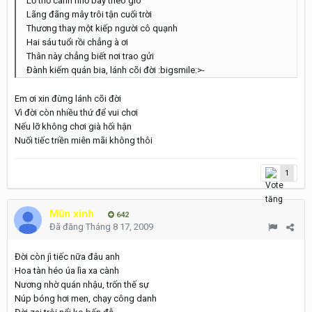
Lơ thơ cánh nhỏ bay theo gió
Lãng đãng mây trôi tận cuối trời
Thương thay một kiếp người cô quạnh
Hai sáu tuổi rồi chẳng à ơi
Thân này chẳng biết nơi trao gửi
Đành kiếm quán bia, lánh cõi đời :bigsmile:>-
Em ơi xin đừng lánh cõi đời
Vì đời còn nhiều thứ để vui chơi
Nếu lỡ không chơi già hối hận
Nuối tiếc triền miên mãi không thôi
1
Mũn xinh
642
Đã đăng
Tháng 8 17, 2009
Đời còn jì tiếc nữa đâu anh
Hoa tàn héo úa lìa xa cành
Nương nhờ quán nhậu, trốn thế sự
Núp bóng hơi men, chạy công danh