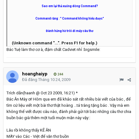
Sao em lại thả xuống dòng Command?
Command rằng : " Command không hiểu được"
Đành hửng hờ trôi đi mấy câu thơ
(Unknown command "...". Press F1 for help.)
Bác Tuệ làm thơ cơ à, đậm chất Cadviet nhỉ :bigsmile:
hoanghaiyp
244
Đã đăng
Tháng 10 24, 2009
Trích dẫn(haanh @ Oct 23 2009, 16:21) *
Bác Ăn Mày ơi! Hôm qua em đã khảo sát rất nhiều bài viết của bác , để
tìm cứ liệu viết một bài thơ thật hoàng ...tá tràng tặng bác . Vậy mà em
không thể viết được câu nào, đành phải gửi tới bác những câu thơ chia
buồn bác già thêm một tuổi muộn mằn này vậy::
Lâu rồi không thấy KẺ ĂN
MÀY vào Các - Việt để văn thơ buồn