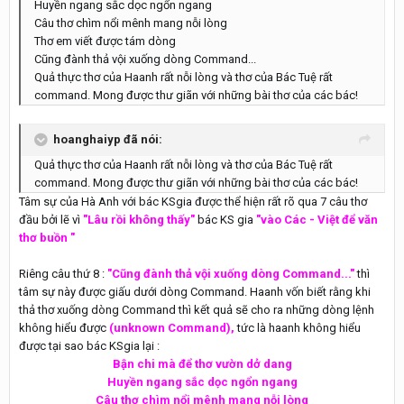
Huyền ngang sắc dọc ngổn ngang
Câu thơ chìm nổi mênh mang nỗi lòng
Thơ em viết được tám dòng
Cũng đành thả vội xuống dòng Command...
Quả thực thơ của Haanh rất nỗi lòng và thơ của Bác Tuệ rất
command. Mong được thư giãn với những bài thơ của các bác!
hoanghaiyp đã nói:
Quả thực thơ của Haanh rất nỗi lòng và thơ của Bác Tuệ rất
command. Mong được thư giãn với những bài thơ của các bác!
Tâm sự của Hà Anh với bác KSgia được thể hiện rất rõ qua 7 câu thơ
đầu bởi lẽ vì
"Lâu rồi không thấy"
bác KS gia
"vào Các - Việt để văn
thơ buồn "
Riêng câu thứ 8 :
"Cũng đành thả vội xuống dòng Command..."
thì
tâm sự này được giấu dưới dòng Command. Haanh vốn biết rằng khi
thả thơ xuống dòng Command thì kết quả sẽ cho ra những dòng lệnh
không hiểu được
(unknown Command),
tức là haanh không hiểu
được tại sao bác KSgia lại :
Bận chi mà để thơ vườn dở dang
Huyền ngang sắc dọc ngổn ngang
Câu thơ chìm nổi mênh mang nỗi lòng