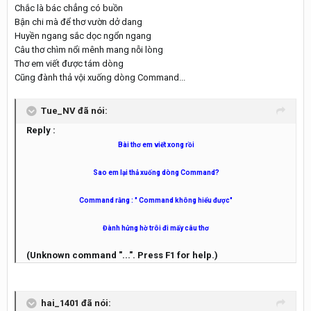
Chắc là bác chẳng có buồn
Bận chi mà để thơ vườn dở dang
Huyền ngang sắc dọc ngổn ngang
Câu thơ chìm nổi mênh mang nỗi lòng
Thơ em viết được tám dòng
Cũng đành thả vội xuống dòng Command...
Tue_NV đã nói:
Reply :
Bài thơ em viết xong rồi
Sao em lại thả xuống dòng Command?
Command rằng : " Command không hiểu được"
Đành hửng hờ trôi đi mấy câu thơ
(Unknown command "...". Press F1 for help.)
hai_1401 đã nói: