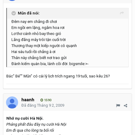
Mũn đã nói:
Đêm nay em chẳng đi chơi
Em ngồi em lặng, ngắm hoa rơi
Lơ thơ cánh nhỏ bay theo gió
Lãng đãng mây trôi tận cuối trời
Thương thay một kiếp người cô quạnh
Hai sáu tuổi rồi chẳng à ơi
Thân này chẳng biết nơi trao gửi
Đành kiếm quán bia, lánh cõi đời :bigsmile:>-
Bác" Bé"" Mũn" có cái lý lịch trích ngang 19 tuổi, sao kêu 26?
haanh
1590
Đã đăng
Tháng 9 2, 2009
Nhớ nụ cười Hà Nội.
Phảng phất đâu đây nụ cười Hà Nội
Em đi qua cho lòng ta bối rối