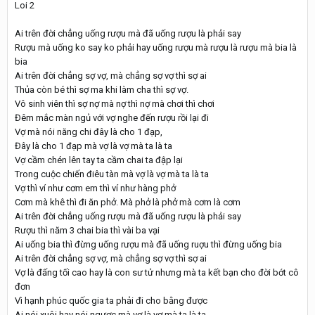
Loi 2
Ai trên đời chẳng uống rượu mà đã uống rượu là phải say
Rượu mà uống ko say ko phải hay uống rượu mà rượu là rượu mà bia là
bia
Ai trên đời chẳng sợ vợ, mà chẳng sợ vợ thì sợ ai
Thủa còn bé thì sợ ma khi làm cha thì sợ vợ.
Vô sinh viên thì sợ nợ mà nợ thì nợ mà chơi thì chơi
Đêm mắc màn ngủ với vợ nghe đến rượu rồi lại đi
Vợ mà nói năng chi đây là cho 1 đạp,
Đây là cho 1 đạp mà vợ là vợ mà ta là ta
Vợ cầm chén lên tay ta cầm chai ta đập lại
Trong cuộc chiến điêu tàn mà vợ là vợ mà ta là ta
Vợ thì ví như cơm em thì ví như hàng phở
Cơm mà khê thì đi ăn phở. Mà phở là phở mà cơm là cơm
Ai trên đời chẳng uống rượu mà đã uống rượu là phải say
Rượu thì năm 3 chai bia thì vài ba vại
Ai uống bia thì đừng uống rượu mà đã uống ruợu thì đừng uống bia
Ai trên đời chẳng sợ vợ, mà chẳng sợ vợ thì sợ ai
Vợ là đấng tối cao hay là con sư tử nhưng mà ta kết bạn cho đời bớt cô
đơn
Vì hạnh phúc quốc gia ta phải đi cho bằng được
Ai nói xuôi hay nói ngược mà vợ là vợ mà ta là ta