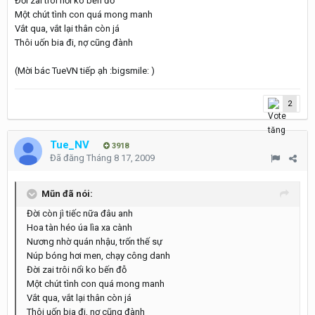
Đời zai trôi nổi ko bến đỗ
Một chút tình con quá mong manh
Vắt qua, vắt lại thân còn já
Thôi uốn bia đi, nợ cũng đành
(Mời bác TueVN tiếp ạh :bigsmile: )
2
Tue_NV
3918
Đã đăng
Tháng 8 17, 2009
Mũn đã nói:
Đời còn jì tiếc nữa đâu anh
Hoa tàn héo úa lìa xa cành
Nương nhờ quán nhậu, trốn thế sự
Núp bóng hơi men, chạy công danh
Đời zai trôi nổi ko bến đỗ
Một chút tình con quá mong manh
Vắt qua, vắt lại thân còn já
Thôi uốn bia đi, nợ cũng đành