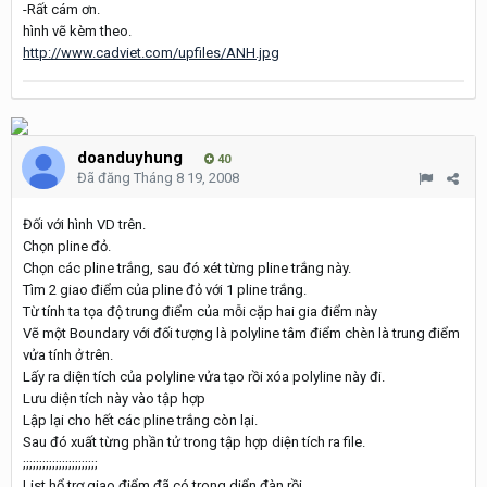
-Rất cám ơn.
hình vẽ kèm theo.
http://www.cadviet.com/upfiles/ANH.jpg
doanduyhung
40
Đã đăng
Tháng 8 19, 2008
Đối với hình VD trên.
Chọn pline đỏ.
Chọn các pline trắng, sau đó xét từng pline trắng này.
Tìm 2 giao điểm của pline đỏ với 1 pline trắng.
Từ tính ta tọa độ trung điểm của mỗi cặp hai gia điểm này
Vẽ một Boundary với đối tượng là polyline tâm điểm chèn là trung điểm
vửa tính ở trên.
Lấy ra diện tích của polyline vửa tạo rồi xóa polyline này đi.
Lưu diện tích này vào tập hợp
Lập lại cho hết các pline trắng còn lại.
Sau đó xuất từng phần tử trong tập hợp diện tích ra file.
;;;;;;;;;;;;;;;;;;;;;;;
List hổ trợ giao điểm đã có trong diển đàn rồi.