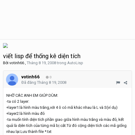
viết lisp để thống kê diện tích
Bởi
votinh66
,
Tháng 8 19, 2008
trong
AutoLisp
votinh66
0
Đã đăng
Tháng 8 19, 2008
NHỜ CÁC ANH EM GIÚP DÙM:
-ta có 2 layer:
+layer1:là hình màu trắng,với 4 ô có mã khác nhau là L và S(ví dụ)
+layer2:là hình màu đỏ
-ta muốn tính diện tích phần giao giữa hình màu trắng và màu đỏ, kết
quả là dịên tích của từng mã bị cắt.Từ đó cộng diện tích các mã giống
nhau lại.Lưu thành file *.txt