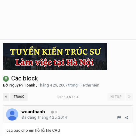
Các block
Bởi
Nguyen Hoanh
,
Tháng 4 29, 2007
trong
File thư viện
TRƯỚC
KẾ TIẾP
Trang 4 trên 4
woanthanh
0
Đã đăng
Tháng 4 25, 2014
các bác cho em hỏi lỗi file CAd