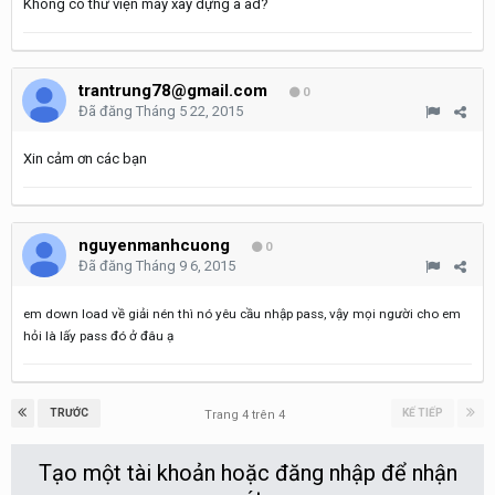
Không có thư viện máy xây dựng à ad?
trantrung78@gmail.com
0
Đã đăng
Tháng 5 22, 2015
Xin cảm ơn các bạn
nguyenmanhcuong
0
Đã đăng
Tháng 9 6, 2015
em down load về giải nén thì nó yêu cầu nhập pass, vậy mọi người cho em
hỏi là lấy pass đó ở đâu ạ
TRƯỚC
KẾ TIẾP
Trang 4 trên 4
Tạo một tài khoản hoặc đăng nhập để nhận