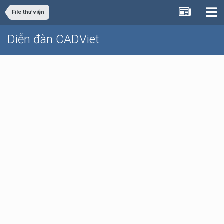
File thư viện
Diễn đàn CADViet