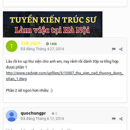
THE HIEP
1406
Đã đăng
Tháng 4 27, 2014
Lâu rồi ko up thư viện cho anh em, nay rãnh rỗi dành 30p ra tổng hợp
được phần 1
http://www.cadviet.com/upfiles/3/13007_thu_vien_cad_thuong_dung_
phan_1.dwg
Phần 2 sẽ ngon hơn nhiều :)
quochungpr
0
Đã đăng
Tháng 6 17, 2014