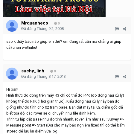
Mrquanheco
0
Đã đăng
Tháng 9 2, 2008
sao k thấy bác nào giúp em thế? em đang rất cần mà chẳng ai giúp
cả?chán wé!huhu!
suchy_linh
0
Đã đăng
Tháng 8 17, 2013
Hi bạn!
Hình thức đo động trên máy R3 chỉ có thể đo PPK (đo động hậu xử lý)
không thể đo RTK (Thời gian thực). Kiểu động hậu xử lý này bạn đo
giống như đo tĩnh cho 02 trạm base. Bạn đặt máy tại 02 điểm gốc đã
biết tọa độ, các rover sẽ di chuyển như file đính kèm.
Trình tự lắp đặt Base như đo tĩnh nhanh, rover làm như sau: Survey =>
Measure point => Start (Đợi cho máy báo nghiệm fixed thì có thể bấm
stored để lưu lại điểm vừa log.