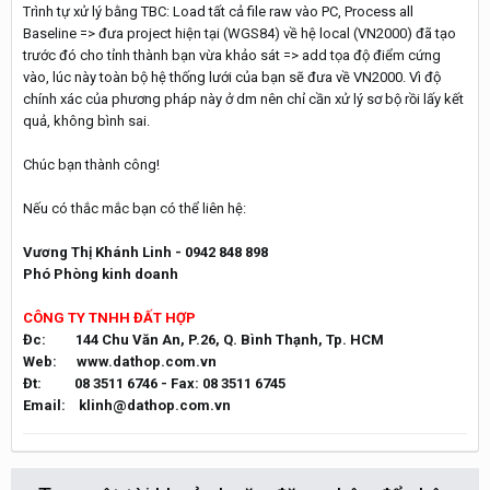
Trình tự xử lý bằng TBC: Load tất cả file raw vào PC, Process all
Baseline => đưa project hiện tại (WGS84) về hệ local (VN2000) đã tạo
trước đó cho tỉnh thành bạn vừa khảo sát => add tọa độ điểm cứng
vào, lúc này toàn bộ hệ thống lưới của bạn sẽ đưa về VN2000. Vì độ
chính xác của phương pháp này ở dm nên chỉ cần xử lý sơ bộ rồi lấy kết
quả, không bình sai.
Chúc bạn thành công!
Nếu có thắc mắc bạn có thể liên hệ:
Vương Thị Khánh Linh - 0942 848 898
Phó Phòng kinh doanh
CÔNG TY TNHH ĐẤT HỢP
Đc: 144 Chu Văn An, P.26, Q. Bình Thạnh, Tp. HCM
Web: www.dathop.com.vn
Đt: 08 3511 6746 - Fax: 08 3511 6745
Email:
klinh@dathop.com.vn