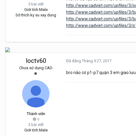
5 bài viết
http://www.cadviet.com/upfiles/3/
Giới tính:
Male
http://www.cadviet.com/upfiles/3
Sở thích:
ky su xay dung
http://www.cadviet.com/upfiles/3
http://www.cadviet.com/upfiles/3/p
loctv60
Đã đăng
Tháng 9 27, 2017
Chưa sử dụng CAD
bro nào có p1-p7 quận 3 em giao lưu t
Thành viên
0
3 bài viết
Giới tính:
Male