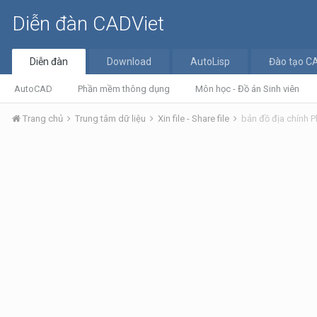
Diễn đàn CADViet
Diễn đàn
Download
AutoLisp
Đào tạo C
AutoCAD
Phần mềm thông dụng
Môn học - Đồ án Sinh viên
Trang chủ
Trung tâm dữ liệu
Xin file - Share file
bản đồ địa chính 