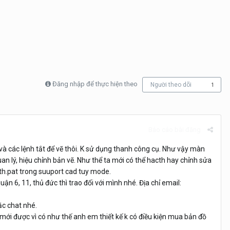
Đăng nhập để thực hiện theo
Người theo dõi
1
Báo cáo bài đăng
à các lệnh tắt để vẽ thôi. K sử dụng thanh công cụ. Như vậy màn
an lý, hiệu chỉnh bản vẽ. Như thể ta mới có thể hacth hay chỉnh sửa
acth.pat trong suuport cad tuy mode.
ận 6, 11, thủ đức thì trao đổi với mình nhé. Địa chỉ email:
ặc chat nhé.
i mới được vì có như thế anh em thiết kế k có điều kiện mua bản đồ