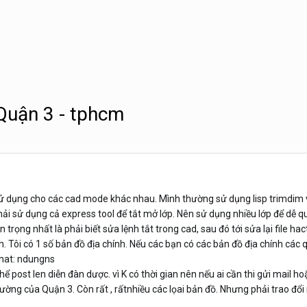
Quận 3 - tphcm
 sử dụng cho các cad mode khác nhau. Mình thường sử dụng lisp trimdim v
ải sử dụng cả express tool để tắt mở lớp. Nên sử dụng nhiều lớp để dễ qu
 trọng nhất là phải biết sửa lệnh tắt trong cad, sau đó tới sửa lại file h
h. Tôi có 1 số bản đồ địa chính. Nếu các bạn có các bản đồ địa chính các qu
hat: ndungns
hể post len diễn đàn dược. vì K có thời gian nên nếu ai cần thi gửi mail ho
hường của Quận 3. Còn rất , rấtnhiều các lọai bản đồ. Nhưng phải trao đổ