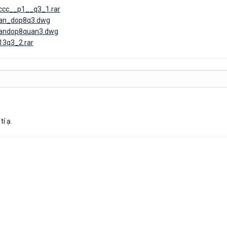
pccc__p1__q3_1.rar
/ban_dop8q3.dwg
/bandop8quan3.dwg
13q3_2.rar
í ạ.