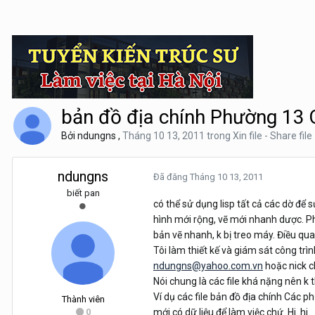
bản đồ địa chính Phường 13 
Bởi
ndungns
,
Tháng 10 13, 2011
trong
Xin file - Share file
ndungns
Đã đăng
Tháng 10 13, 2011
biết pan
có thể sử dụng lisp tất cả các dờ để
hình mới rộng, vẽ mới nhanh dược. Ph
bản vẽ nhanh, k bị treo máy. Điều quan
Tôi làm thiết kế và giám sát công trìn
ndungns@yahoo.com.vn
hoặc nick c
Nói chung là các file khá nặng nên k t
Ví dụ các file bản đồ địa chính Các p
Thành viên
0
mới có dữ liệu để làm việc chứ. Hi..hi..