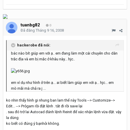
tuanbg82
0
Đã đăng
Tháng 9 16, 2008
hackerobe đã nói:
bác nào bít giúp em với ạ.. em đang làm một cái chuyên cho dân
trắc địa và em bị mắc ở khâu này... hjc..
em ví dụ như hình ở trên ạ... ai biết làm giúp em với ạ... hjc... em
mò mãi mà chả ra j ...
ko nhin thấy hình gi nhung ban lam thế này Tools --> Customize-->
Edit... --> Prỏgam rồi đặt lệnh . tắt đi rồi save lại
. sau đó trở lai Autocad đánh lệnh Reinit để xác nhận lệnh vừa đặt. vậy
la dùng
ko biết có đúng ý bạnhỏi không.