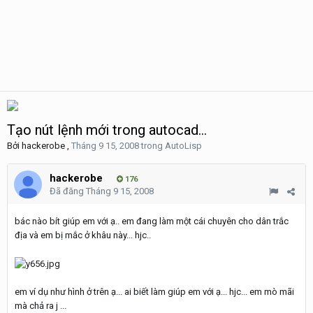
Tạo nút lệnh mới trong autocad...
Bởi
hackerobe
,
Tháng 9 15, 2008
trong
AutoLisp
hackerobe
176
Đã đăng
Tháng 9 15, 2008
bác nào bít giúp em với ạ.. em đang làm một cái chuyên cho dân trắc
địa và em bị mắc ở khâu này... hjc..
em ví dụ như hình ở trên ạ... ai biết làm giúp em với ạ... hjc... em mò mãi
mà chả ra j ...