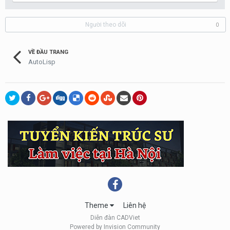
Người theo dõi
0
VỀ ĐẦU TRANG
AutoLisp
Theme
Liên hệ
Diễn đàn CADViet
Powered by Invision Community