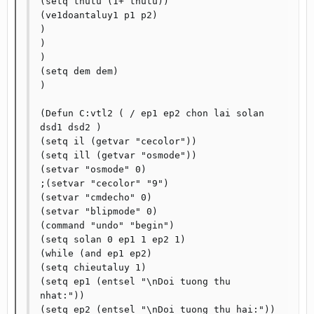
(setq thutu (1+ thutu))

(ve1doantaluy1 p1 p2)

)

)

)

(setq dem dem)

)

(Defun C:vtl2 ( / ep1 ep2 chon lai solan 
dsd1 dsd2 )

(setq il (getvar "cecolor"))

(setq ill (getvar "osmode"))

(setvar "osmode" 0)

;(setvar "cecolor" "9")

(setvar "cmdecho" 0)

(setvar "blipmode" 0)

(command "undo" "begin")

(setq solan 0 ep1 1 ep2 1)

(while (and ep1 ep2)

(setq chieutaluy 1)

(setq ep1 (entsel "\nDoi tuong thu 
nhat:"))

(setq ep2 (entsel "\nDoi tuong thu hai:"))
