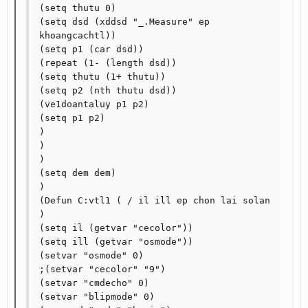
(setq thutu 0)

(setq dsd (xddsd "_.Measure" ep 
khoangcachtl))

(setq p1 (car dsd))

(repeat (1- (length dsd))

(setq thutu (1+ thutu))

(setq p2 (nth thutu dsd))

(ve1doantaluy p1 p2)

(setq p1 p2)

)

)

)

(setq dem dem)

)

(Defun C:vtl1 ( / il ill ep chon lai solan 
)

(setq il (getvar "cecolor"))

(setq ill (getvar "osmode"))

(setvar "osmode" 0)

;(setvar "cecolor" "9")

(setvar "cmdecho" 0)

(setvar "blipmode" 0)
