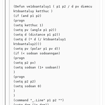
(Defun ve1doantaluy1 ( p1 p2 / d pv diemcu 
ktdoantaluy ketthuc )

(if (and p1 p2)

(progn

(setq ketthuc 1)

(setq pv (angle p1 p2))

(setq d (distance p1 p2))

(setq d (* d (/ ktdoantaluy1 
ktdoantaluy2)))

(setq pv (polar p1 pv d))

(if (< sodoan sodoanngan)

(progn

(setq p2 pv)

(setq sodoan (1+ sodoan))

)

(progn

(setq p2 p2)

(setq sodoan 0)

)

)

(command "_.Line" p1 p2 "")

(setq dem (1+ dem))
