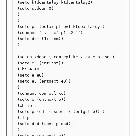
(setq ktdoantaluy ktdoantaluy2)

(setq sodoan 0)

)

)

(setq p2 (polar p1 pvt ktdoantaluy))

(command "_.Line" p1 p2 "")

(setq dem (1+ dem))

)

(Defun xddsd ( com epl kc / e0 e p dsd )

(setq e0 (entlast))

(while e0

(setq e e0)

(setq e0 (entnext e0))

)

(command com epl kc)

(setq e (entnext e))

(while e

(setq p (cdr (assoc 10 (entget e))))

(if p

(setq dsd (cons p dsd))

)

(setq e (entnext e))
