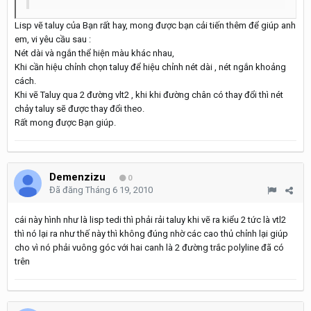
Lisp vẽ taluy của Bạn rất hay, mong được bạn cải tiến thêm để giúp anh
em, vi yêu cầu sau :
Nét dài và ngắn thể hiện màu khác nhau,
Khi cần hiệu chỉnh chọn taluy để hiệu chỉnh nét dài , nét ngắn khoảng
cách.
Khi vẽ Taluy qua 2 đường vlt2 , khi khi đường chân có thay đổi thì nét
chảy taluy sẽ được thay đổi theo.
Rất mong được Bạn giúp.
Demenzizu
0
Đã đăng
Tháng 6 19, 2010
cái này hình như là lisp tedi thì phải rải taluy khi vẽ ra kiểu 2 tức là vtl2
thì nó lại ra như thế này thì không đúng nhờ các cao thủ chỉnh lại giúp
cho vì nó phải vuông góc với hai canh là 2 đường trắc polyline đã có
trên