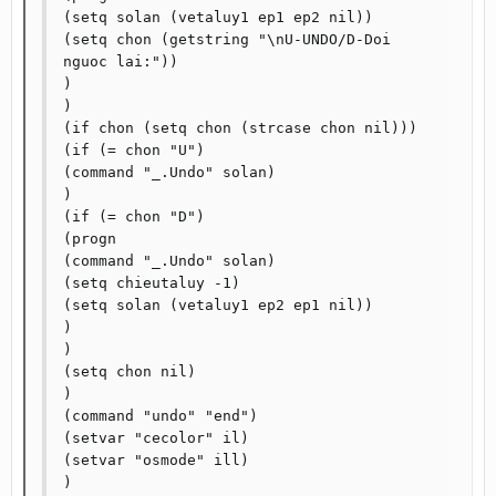
(setq solan (vetaluy1 ep1 ep2 nil))

(setq chon (getstring "\nU-UNDO/D-Doi 
nguoc lai:"))

)

)

(if chon (setq chon (strcase chon nil)))

(if (= chon "U")

(command "_.Undo" solan)

)

(if (= chon "D")

(progn

(command "_.Undo" solan)

(setq chieutaluy -1)

(setq solan (vetaluy1 ep2 ep1 nil))

)

)

(setq chon nil)

)

(command "undo" "end")

(setvar "cecolor" il)

(setvar "osmode" ill)

)