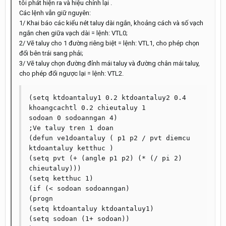
tôi phát hiện ra và hiệu chỉnh lại .
Các lệnh vẫn giữ nguyên:
1/ Khai báo các kiểu nét taluy dài ngắn, khoảng cách và số vạch
ngắn chen giữa vạch dài = lệnh: VTL0;
2/ Vẽ taluy cho 1 đường riêng biệt = lệnh: VTL1, cho phép chọn
đổi bên trái sang phải;
3/ Vẽ taluy chọn đường đỉnh mái taluy và đường chân mái taluy,
cho phép đổi ngược lại = lệnh: VTL2.
(setq ktdoantaluy1 0.2 ktdoantaluy2 0.4 
khoangcachtl 0.2 chieutaluy 1

sodoan 0 sodoanngan 4)

;Ve taluy tren 1 doan

(defun ve1doantaluy ( p1 p2 / pvt diemcu 
ktdoantaluy ketthuc )

(setq pvt (+ (angle p1 p2) (* (/ pi 2) 
chieutaluy)))

(setq ketthuc 1)

(if (< sodoan sodoanngan)

(progn

(setq ktdoantaluy ktdoantaluy1)

(setq sodoan (1+ sodoan))
