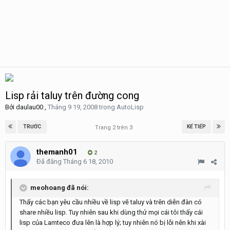
Lisp rải taluy trên đường cong
Bởi
daulau00
,
Tháng 9 19, 2008
trong
AutoLisp
TRƯỚC
KẾ TIẾP
Trang 2 trên 3
themanh01
2
Đã đăng
Tháng 6 18, 2010
meohoang đã nói:
Thấy các bạn yêu cầu nhiều về lisp vẽ taluy và trên diễn đàn có
share nhiều lisp. Tuy nhiên sau khi dùng thử mọi cái tôi thấy cái
lisp của Lamteco đưa lên là hợp lý; tuy nhiên nó bị lỗi nên khi xài