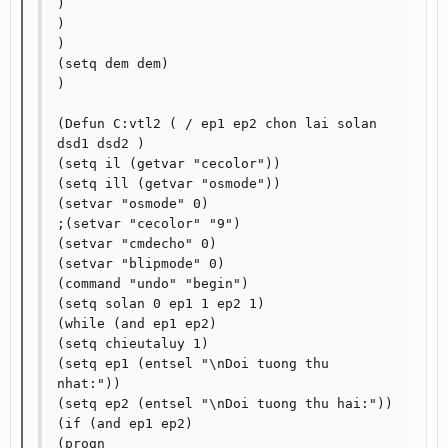
)

)

)

(setq dem dem)

)

(Defun C:vtl2 ( / ep1 ep2 chon lai solan 
dsd1 dsd2 )

(setq il (getvar "cecolor"))

(setq ill (getvar "osmode"))

(setvar "osmode" 0)

;(setvar "cecolor" "9")

(setvar "cmdecho" 0)

(setvar "blipmode" 0)

(command "undo" "begin")

(setq solan 0 ep1 1 ep2 1)

(while (and ep1 ep2)

(setq chieutaluy 1)

(setq ep1 (entsel "\nDoi tuong thu 
nhat:"))

(setq ep2 (entsel "\nDoi tuong thu hai:"))

(if (and ep1 ep2)

(progn
