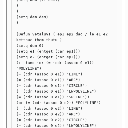
)

)

(setq dem dem)

)

(Defun vetaluy1 ( ep1 ep2 dao / le e1 e2 
ketthuc them thutu )

(setq dem 0)

(setq e1 (entget (car ep1)))

(setq e2 (entget (car ep2)))

(if (and (or (= (cdr (assoc 0 e1)) 
"POLYLINE")

(= (cdr (assoc 0 e1)) "LINE")

(= (cdr (assoc 0 e1)) "ARC")

(= (cdr (assoc 0 e1)) "CIRCLE")

(= (cdr (assoc 0 e1)) "LWPOLYLINE")

(= (cdr (assoc 0 e1)) "SPLINE"))

(or (= (cdr (assoc 0 e2)) "POLYLINE")

(= (cdr (assoc 0 e2)) "LINE")

(= (cdr (assoc 0 e2)) "ARC")

(= (cdr (assoc 0 e2)) "CIRCLE")

(= (cdr (assoc 0 e2)) "LWPOLYLINE")
