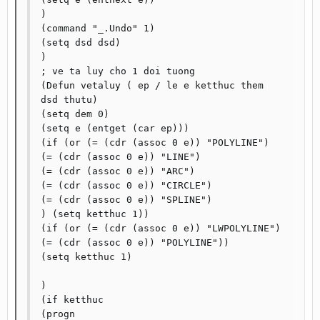
)

(command "_.Undo" 1)

(setq dsd dsd)

)

; ve ta luy cho 1 doi tuong

(Defun vetaluy ( ep / le e ketthuc them 
dsd thutu)

(setq dem 0)

(setq e (entget (car ep)))

(if (or (= (cdr (assoc 0 e)) "POLYLINE")

(= (cdr (assoc 0 e)) "LINE")

(= (cdr (assoc 0 e)) "ARC")

(= (cdr (assoc 0 e)) "CIRCLE")

(= (cdr (assoc 0 e)) "SPLINE")

) (setq ketthuc 1))

(if (or (= (cdr (assoc 0 e)) "LWPOLYLINE") 
(= (cdr (assoc 0 e)) "POLYLINE"))

(setq ketthuc 1)

)

(if ketthuc

(progn
