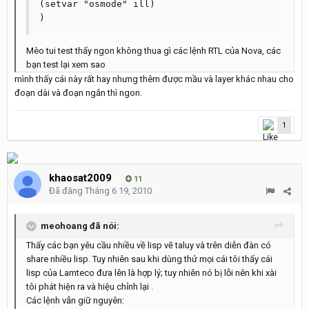
(setvar "osmode" ill)

)
Mèo tui test thấy ngon không thua gì các lệnh RTL của Nova, các
bạn test lại xem sao
mình thấy cái này rất hay nhưng thêm được mầu và layer khác nhau cho
đoạn dài và đoạn ngắn thì ngon.
1
khaosat2009
11
Đã đăng
Tháng 6 19, 2010
meohoang đã nói:
Thấy các bạn yêu cầu nhiều về lisp vẽ taluy và trên diễn đàn có
share nhiều lisp. Tuy nhiên sau khi dùng thử mọi cái tôi thấy cái
lisp của Lamteco đưa lên là hợp lý; tuy nhiên nó bị lỗi nên khi xài
tôi phát hiện ra và hiệu chỉnh lại .
Các lệnh vẫn giữ nguyên: