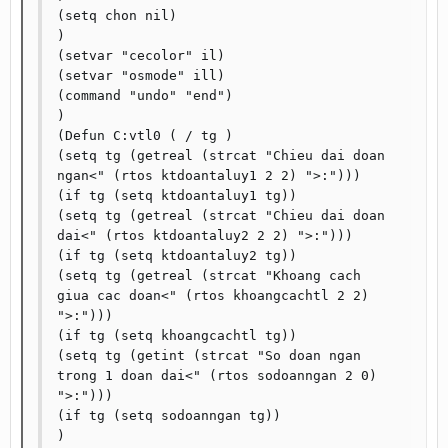
(setq chon nil)

)

(setvar "cecolor" il)

(setvar "osmode" ill)

(command "undo" "end")

)

(Defun C:vtl0 ( / tg )

(setq tg (getreal (strcat "Chieu dai doan 
ngan<" (rtos ktdoantaluy1 2 2) ">:")))

(if tg (setq ktdoantaluy1 tg))

(setq tg (getreal (strcat "Chieu dai doan 
dai<" (rtos ktdoantaluy2 2 2) ">:")))

(if tg (setq ktdoantaluy2 tg))

(setq tg (getreal (strcat "Khoang cach 
giua cac doan<" (rtos khoangcachtl 2 2) 
">:")))

(if tg (setq khoangcachtl tg))

(setq tg (getint (strcat "So doan ngan 
trong 1 doan dai<" (rtos sodoanngan 2 0) 
">:")))

(if tg (setq sodoanngan tg))

)
