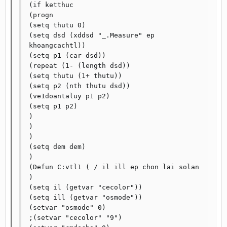
(if ketthuc

(progn

(setq thutu 0)

(setq dsd (xddsd "_.Measure" ep 
khoangcachtl))

(setq p1 (car dsd))

(repeat (1- (length dsd))

(setq thutu (1+ thutu))

(setq p2 (nth thutu dsd))

(ve1doantaluy p1 p2)

(setq p1 p2)

)

)

)

(setq dem dem)

)

(Defun C:vtl1 ( / il ill ep chon lai solan 
)

(setq il (getvar "cecolor"))

(setq ill (getvar "osmode"))

(setvar "osmode" 0)

;(setvar "cecolor" "9")
