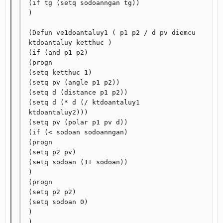
(if tg (setq sodoanngan tg))

)

(Defun ve1doantaluy1 ( p1 p2 / d pv diemcu 
ktdoantaluy ketthuc )

(if (and p1 p2)

(progn

(setq ketthuc 1)

(setq pv (angle p1 p2))

(setq d (distance p1 p2))

(setq d (* d (/ ktdoantaluy1 
ktdoantaluy2)))

(setq pv (polar p1 pv d))

(if (< sodoan sodoanngan)

(progn

(setq p2 pv)

(setq sodoan (1+ sodoan))

)

(progn

(setq p2 p2)

(setq sodoan 0)

)

)
