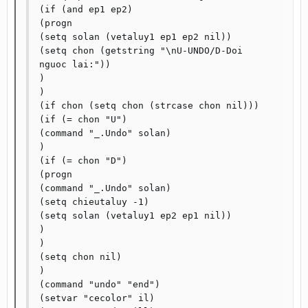
(if (and ep1 ep2)

(progn

(setq solan (vetaluy1 ep1 ep2 nil))

(setq chon (getstring "\nU-UNDO/D-Doi 
nguoc lai:"))

)

)

(if chon (setq chon (strcase chon nil)))

(if (= chon "U")

(command "_.Undo" solan)

)

(if (= chon "D")

(progn

(command "_.Undo" solan)

(setq chieutaluy -1)

(setq solan (vetaluy1 ep2 ep1 nil))

)

)

(setq chon nil)

)

(command "undo" "end")

(setvar "cecolor" il)
