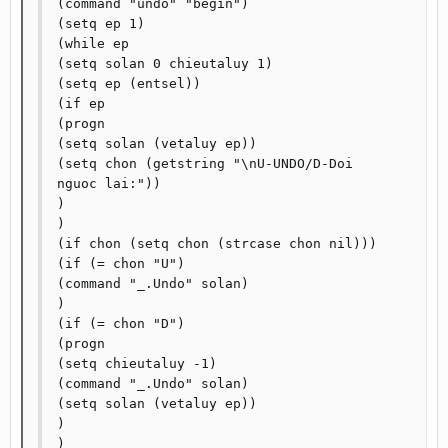
(command "undo" "begin")

(setq ep 1)

(while ep

(setq solan 0 chieutaluy 1)

(setq ep (entsel))

(if ep

(progn

(setq solan (vetaluy ep))

(setq chon (getstring "\nU-UNDO/D-Doi 
nguoc lai:"))

)

)

(if chon (setq chon (strcase chon nil)))

(if (= chon "U")

(command "_.Undo" solan)

)

(if (= chon "D")

(progn

(setq chieutaluy -1)

(command "_.Undo" solan)

(setq solan (vetaluy ep))

)

)
