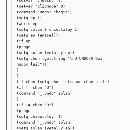
(setvar "cmdecho" 0)

(setvar "blipmode" 0)

(command "undo" "begin")

(setq ep 1)

(while ep

(setq solan 0 chieutaluy 1)

(setq ep (entsel))

(if ep

(progn

(setq solan (vetaluy ep))

(setq chon (getstring "\nU-UNDO/D-Doi 
nguoc lai:"))

)

)

(if chon (setq chon (strcase chon nil)))

(if (= chon "U")

(command "_.Undo" solan)

)

(if (= chon "D")

(progn

(setq chieutaluy -1)

(command "_.Undo" solan)

(setq solan (vetaluy ep))
