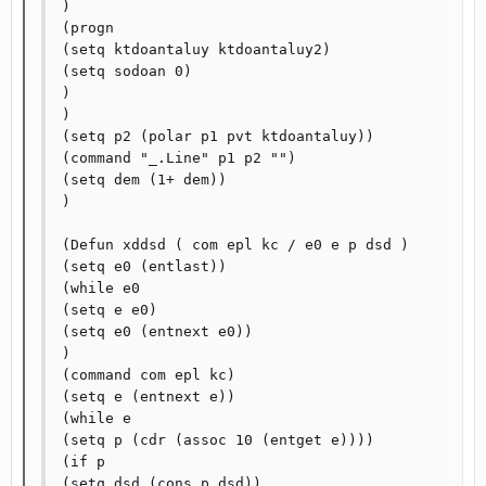
)

(progn

(setq ktdoantaluy ktdoantaluy2)

(setq sodoan 0)

)

)

(setq p2 (polar p1 pvt ktdoantaluy))

(command "_.Line" p1 p2 "")

(setq dem (1+ dem))

)

(Defun xddsd ( com epl kc / e0 e p dsd )

(setq e0 (entlast))

(while e0

(setq e e0)

(setq e0 (entnext e0))

)

(command com epl kc)

(setq e (entnext e))

(while e

(setq p (cdr (assoc 10 (entget e))))

(if p

(setq dsd (cons p dsd))
