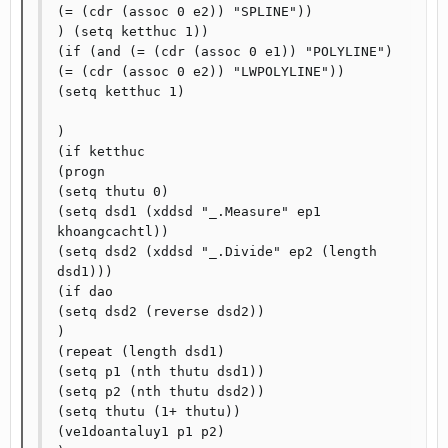
(= (cdr (assoc 0 e2)) "SPLINE"))

) (setq ketthuc 1))

(if (and (= (cdr (assoc 0 e1)) "POLYLINE") 
(= (cdr (assoc 0 e2)) "LWPOLYLINE"))

(setq ketthuc 1)

)

(if ketthuc

(progn

(setq thutu 0)

(setq dsd1 (xddsd "_.Measure" ep1 
khoangcachtl))

(setq dsd2 (xddsd "_.Divide" ep2 (length 
dsd1)))

(if dao

(setq dsd2 (reverse dsd2))

)

(repeat (length dsd1)

(setq p1 (nth thutu dsd1))

(setq p2 (nth thutu dsd2))

(setq thutu (1+ thutu))

(ve1doantaluy1 p1 p2)
