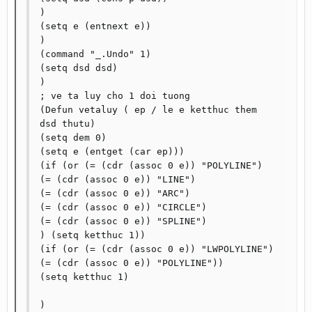
)

(setq e (entnext e))

)

(command "_.Undo" 1)

(setq dsd dsd)

)

; ve ta luy cho 1 doi tuong

(Defun vetaluy ( ep / le e ketthuc them 
dsd thutu)

(setq dem 0)

(setq e (entget (car ep)))

(if (or (= (cdr (assoc 0 e)) "POLYLINE")

(= (cdr (assoc 0 e)) "LINE")

(= (cdr (assoc 0 e)) "ARC")

(= (cdr (assoc 0 e)) "CIRCLE")

(= (cdr (assoc 0 e)) "SPLINE")

) (setq ketthuc 1))

(if (or (= (cdr (assoc 0 e)) "LWPOLYLINE") 
(= (cdr (assoc 0 e)) "POLYLINE"))

(setq ketthuc 1)

)
