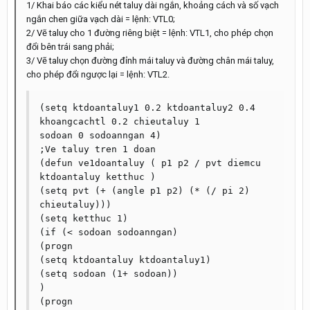
1/ Khai báo các kiểu nét taluy dài ngắn, khoảng cách và số vạch
ngắn chen giữa vạch dài = lệnh: VTL0;
2/ Vẽ taluy cho 1 đường riêng biệt = lệnh: VTL1, cho phép chọn
đổi bên trái sang phải;
3/ Vẽ taluy chọn đường đỉnh mái taluy và đường chân mái taluy,
cho phép đổi ngược lại = lệnh: VTL2.
(setq ktdoantaluy1 0.2 ktdoantaluy2 0.4 
khoangcachtl 0.2 chieutaluy 1

sodoan 0 sodoanngan 4)

;Ve taluy tren 1 doan

(defun ve1doantaluy ( p1 p2 / pvt diemcu 
ktdoantaluy ketthuc )

(setq pvt (+ (angle p1 p2) (* (/ pi 2) 
chieutaluy)))

(setq ketthuc 1)

(if (< sodoan sodoanngan)

(progn

(setq ktdoantaluy ktdoantaluy1)

(setq sodoan (1+ sodoan))

)

(progn
