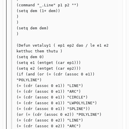
(command "_.Line" p1 p2 "")

(setq dem (1+ dem))

)

)

(setq dem dem)

)

(Defun vetaluy1 ( ep1 ep2 dao / le e1 e2 
ketthuc them thutu )

(setq dem 0)

(setq e1 (entget (car ep1)))

(setq e2 (entget (car ep2)))

(if (and (or (= (cdr (assoc 0 e1)) 
"POLYLINE")

(= (cdr (assoc 0 e1)) "LINE")

(= (cdr (assoc 0 e1)) "ARC")

(= (cdr (assoc 0 e1)) "CIRCLE")

(= (cdr (assoc 0 e1)) "LWPOLYLINE")

(= (cdr (assoc 0 e1)) "SPLINE"))

(or (= (cdr (assoc 0 e2)) "POLYLINE")

(= (cdr (assoc 0 e2)) "LINE")

(= (cdr (assoc 0 e2)) "ARC")
