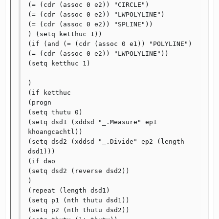
(= (cdr (assoc 0 e2)) "CIRCLE")

(= (cdr (assoc 0 e2)) "LWPOLYLINE")

(= (cdr (assoc 0 e2)) "SPLINE"))

) (setq ketthuc 1))

(if (and (= (cdr (assoc 0 e1)) "POLYLINE") 
(= (cdr (assoc 0 e2)) "LWPOLYLINE"))

(setq ketthuc 1)

)

(if ketthuc

(progn

(setq thutu 0)

(setq dsd1 (xddsd "_.Measure" ep1 
khoangcachtl))

(setq dsd2 (xddsd "_.Divide" ep2 (length 
dsd1)))

(if dao

(setq dsd2 (reverse dsd2))

)

(repeat (length dsd1)

(setq p1 (nth thutu dsd1))

(setq p2 (nth thutu dsd2))
