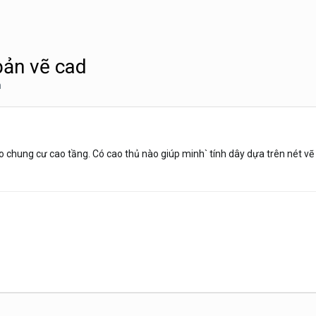
bản vẽ cad
n
o chung cư cao tầng. Có cao thủ nào giúp minh` tính dây dựa trên nét v