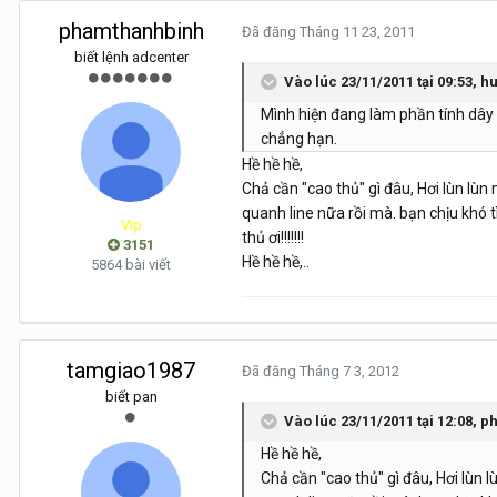
phamthanhbinh
Đã đăng
Tháng 11 23, 2011
biết lệnh adcenter
Vào lúc 23/11/2011 tại 09:53, h
Mình hiện đang làm phần tính dây 
chẳng hạn.
Hề hề hề,
Chả cần "cao thủ" gì đâu, Hơi lùn lùn
quanh line nữa rồi mà. bạn chịu khó t
Vip
thủ ơi!!!!!!!
3151
Hề hề hề,..
5864 bài viết
tamgiao1987
Đã đăng
Tháng 7 3, 2012
biết pan
Vào lúc 23/11/2011 tại 12:08, 
Hề hề hề,
Chả cần "cao thủ" gì đâu, Hơi lùn 