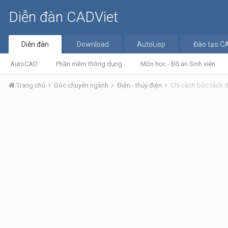
Diễn đàn CADViet
Diễn đàn
Download
AutoLisp
Đào tạo C
AutoCAD
Phần mềm thông dụng
Môn học - Đồ án Sinh viên
Trang chủ
Góc chuyên ngành
Điện - thủy điện
Chỉ cách bóc tách 