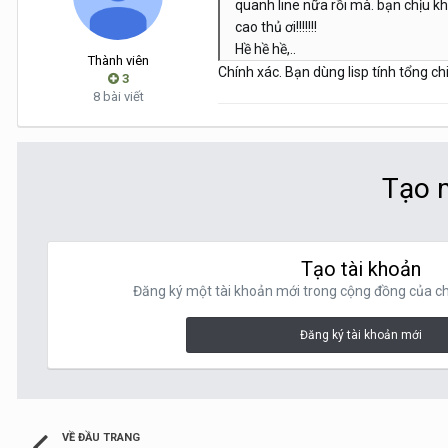
quanh line nữa rồi mà. bạn chịu kh
cao thủ ơi!!!!!!!
Hề hề hề,..
Thành viên
Chính xác. Bạn dùng lisp tính tổng ch
3
8 bài viết
Tạo m
Tạo tài khoản
Đăng ký một tài khoản mới trong cộng đồng của chú
Đăng ký tài khoản mới
VỀ ĐẦU TRANG