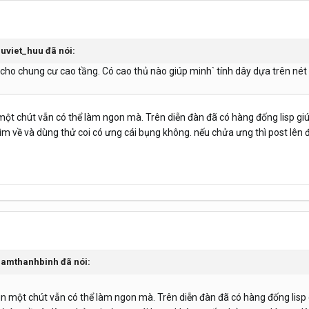
uuviet_huu đã nói:
cho chung cư cao tầng. Có cao thủ nào giúp minh` tính dây dựa trên nét
 một chút vẫn có thể làm ngon mà. Trên diễn đàn đã có hàng đống lisp giúp
ìm về và dùng thử coi có ưng cái bụng không. nếu chửa ưng thì post lên đ
phamthanhbinh đã nói:
lùn một chút vẫn có thể làm ngon mà. Trên diễn đàn đã có hàng đống lisp g