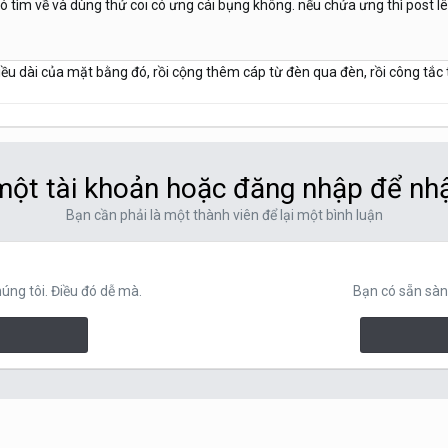
ó tìm về và dùng thử coi có ưng cái bụng không. nếu chửa ưng thì post lên
iều dài của mặt bằng đó, rồi cộng thêm cáp từ đèn qua đèn, rồi công tắc tớ
ột tài khoản hoặc đăng nhập để nh
Bạn cần phải là một thành viên để lại một bình luận
ng tôi. Điều đó dễ mà.
Bạn có sẵn sàn