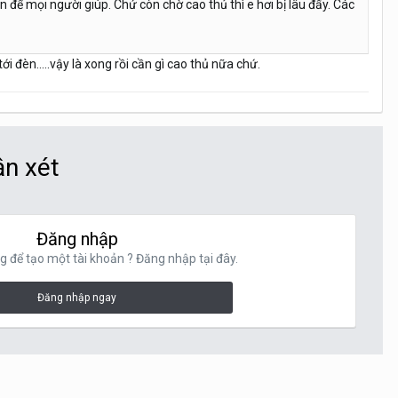
 để mọi người giúp. Chứ còn chờ cao thủ thì e hơi bị lâu đấy. Các
i đèn.....vậy là xong rồi cần gì cao thủ nữa chứ.
ận xét
Đăng nhập
g để tạo một tài khoản ? Đăng nhập tại đây.
Đăng nhập ngay