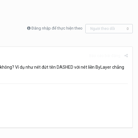
Đăng nhập để thực hiện theo
Người theo dõi
0
Báo cáo bài đăng
ẽ không? Ví dụ như nét đứt tên DASHED với nét liền ByLayer chẳng