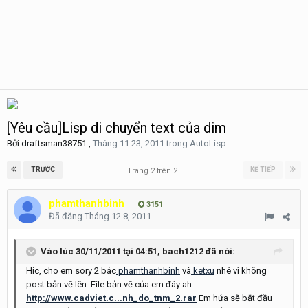
[Yêu cầu]Lisp di chuyển text của dim
Bởi
draftsman38751
,
Tháng 11 23, 2011
trong
AutoLisp
TRƯỚC
KẾ TIẾP
Trang 2 trên 2
phamthanhbinh
3151
Đã đăng
Tháng 12 8, 2011
Vào lúc 30/11/2011 tại 04:51, bach1212 đã nói:
Hic, cho em sory 2 bác
phamthanhbinh
và
ketxu
nhé vì không
post bản vẽ lên. File bản vẽ của em đây ah:
http://www.cadviet.c...nh_do_tnm_2.rar
Em hứa sẽ bắt đầu