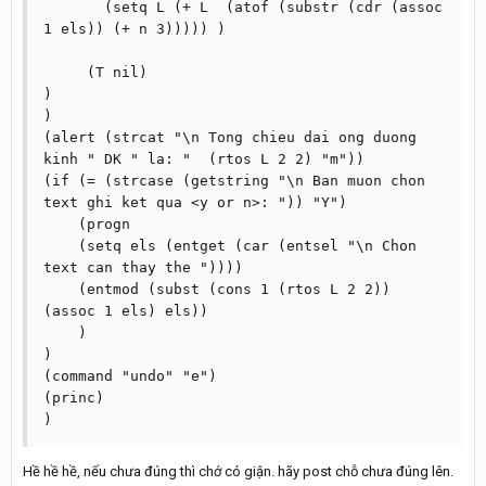
       (setq L (+ L  (atof (substr (cdr (assoc 
1 els)) (+ n 3))))) )  

     (T nil)

)

)

(alert (strcat "\n Tong chieu dai ong duong 
kinh " DK " la: "  (rtos L 2 2) "m")) 

(if (= (strcase (getstring "\n Ban muon chon 
text ghi ket qua <y or n>: ")) "Y")

    (progn

    (setq els (entget (car (entsel "\n Chon 
text can thay the "))))      

    (entmod (subst (cons 1 (rtos L 2 2)) 
(assoc 1 els) els))

    )

)       

(command "undo" "e")

(princ)

Hề hề hề, nếu chưa đúng thì chớ có giận. hãy post chỗ chưa đúng lên.