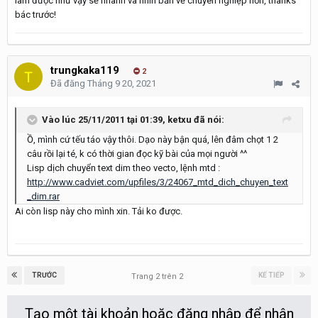
làm được như vậy sẽ nhanh và nhìn bản vẽ chuyên nghiệp hơn, thanks
bác trước!
trungkaka119
2
Đã đăng
Tháng 9 20, 2021
Vào lúc 25/11/2011 tại 01:39,
ketxu
đã nói:
Ồ, mình cứ tếu táo vậy thôi. Dạo này bận quá, lên đâm chọt 1 2
câu rồi lại té, k có thời gian đọc kỹ bài của mọi người ^^
Lisp dịch chuyển text dim theo vecto, lệnh mtd :
http://www.cadviet.com/upfiles/3/24067_mtd_dich_chuyen_text
_dim.rar
Ai còn lisp này cho mình xin. Tải ko được.
TRƯỚC
KẾ TIẾP
Trang 2 trên 2
Tạo một tài khoản hoặc đăng nhập để nhận