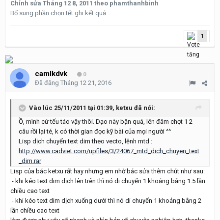
Chỉnh sửa
Tháng 12 8, 2011
theo phamthanhbinh
Bổ sung phần chọn tẽt ghi kết quả.
1
camlkdvk
0
Đã đăng
Tháng 12 21, 2016
Vào lúc 25/11/2011 tại 01:39, ketxu đã nói:
Ồ, mình cứ tếu táo vậy thôi. Dạo này bận quá, lên đâm chọt 1 2
câu rồi lại té, k có thời gian đọc kỹ bài của mọi người ^^
Lisp dịch chuyển text dim theo vecto, lệnh mtd :
http://www.cadviet.com/upfiles/3/24067_mtd_dich_chuyen_text
_dim.rar
Lisp của bác ketxu rất hay nhưng em nhờ bác sửa thêm chút như sau:
- khi kéo text dim dịch lên trên thì nó di chuyển 1 khoảng bằng 1.5 lần
chiều cao text
- khi kéo text dim dịch xuống dưới thì nó di chuyển 1 khoảng bằng 2
lần chiều cao text