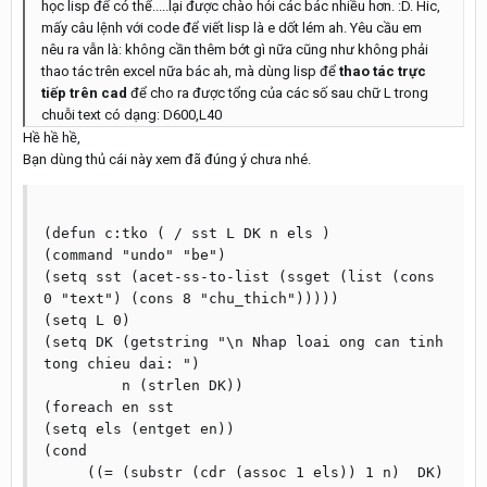
học lisp để có thể.....lại được chào hỏi các bác nhiều hơn. :D. Hic,
mấy câu lệnh với code để viết lisp là e dốt lém ah. Yêu cầu em
nêu ra vẫn là: không cần thêm bớt gì nữa cũng như không phải
thao tác trên excel nữa bác ah, mà dùng lisp để
thao tác trực
tiếp trên cad
để cho ra được tổng của các số sau chữ L trong
chuỗi text có dạng: D600,L40
Hề hề hề,
Bạn dùng thủ cái này xem đã đúng ý chưa nhé.
(defun c:tko ( / sst L DK n els )

(command "undo" "be")

(setq sst (acet-ss-to-list (ssget (list (cons 
0 "text") (cons 8 "chu_thich")))))

(setq L 0)

(setq DK (getstring "\n Nhap loai ong can tinh 
tong chieu dai: ")

         n (strlen DK))

(foreach en sst

(setq els (entget en))

(cond

     ((= (substr (cdr (assoc 1 els)) 1 n)  DK)
