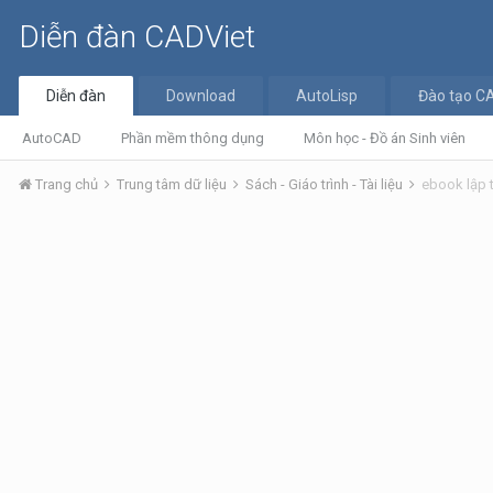
Diễn đàn CADViet
Diễn đàn
Download
AutoLisp
Đào tạo C
AutoCAD
Phần mềm thông dụng
Môn học - Đồ án Sinh viên
Trang chủ
Trung tâm dữ liệu
Sách - Giáo trình - Tài liệu
ebook lập 