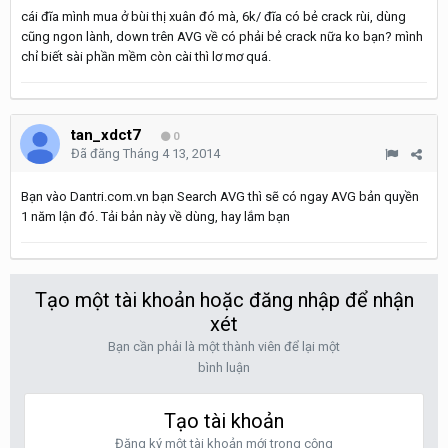
cái đĩa mình mua ở bùi thị xuân đó mà, 6k/ đĩa có bẻ crack rùi, dùng
cũng ngon lành, down trên AVG về có phải bẻ crack nữa ko bạn? mình
chỉ biết sài phần mềm còn cài thì lơ mơ quá.
tan_xdct7
0
Đã đăng
Tháng 4 13, 2014
Bạn vào Dantri.com.vn bạn Search AVG thì sẽ có ngay AVG bản quyền
1 năm lận đó. Tải bản này về dùng, hay lắm bạn
Tạo một tài khoản hoặc đăng nhập để nhận
xét
Bạn cần phải là một thành viên để lại một
bình luận
Tạo tài khoản
Đăng ký một tài khoản mới trong cộng