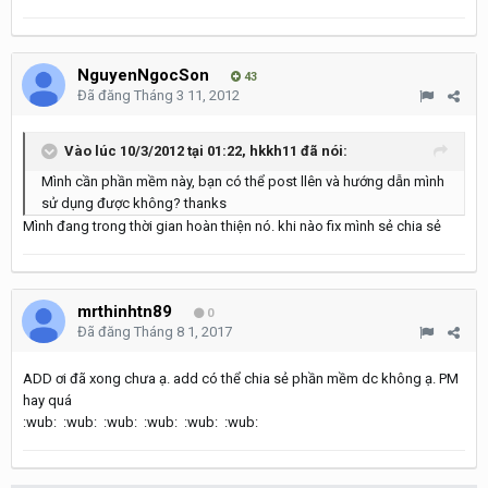
NguyenNgocSon
43
Đã đăng
Tháng 3 11, 2012
Vào lúc 10/3/2012 tại 01:22, hkkh11 đã nói:
Mình cần phần mềm này, bạn có thể post llên và hướng dẫn mình
sử dụng được không? thanks
Mình đang trong thời gian hoàn thiện nó. khi nào fix mình sẻ chia sẻ
mrthinhtn89
0
Đã đăng
Tháng 8 1, 2017
ADD ơi đã xong chưa ạ. add có thể chia sẻ phần mềm dc không ạ. PM
hay quá
:wub: :wub: :wub: :wub: :wub: :wub: