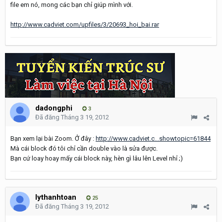
file em nó, mong các bạn chỉ giúp mình với.
http://www.cadviet.com/upfiles/3/20693_hoi_bai.rar
dadongphi
3
Đã đăng
Tháng 3 19, 2012
Bạn xem lại bài Zoom. Ở đây :
http://www.cadviet.c...showtopic=61844
Mà cái block đó tôi chỉ cần double vào là sửa được.
Bạn cứ loay hoay mấy cái block này, hèn gì lâu lên Level nhỉ ;)
lythanhtoan
25
Đã đăng
Tháng 3 19, 2012