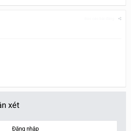
Báo cáo bài đăng
ận xét
Đăng nhập