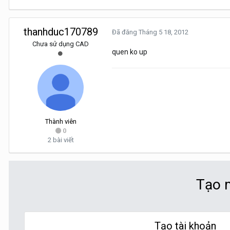
thanhduc170789
Đã đăng
Tháng 5 18, 2012
Chưa sử dụng CAD
quen ko up
Thành viên
0
2 bài viết
Tạo m
Tạo tài khoản