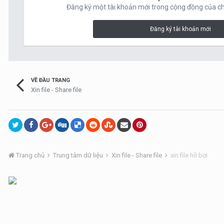
Đăng ký một tài khoản mới trong cộng đồng của chú
Đăng ký tài khoản mới
VỀ ĐẦU TRANG
Xin file - Share file
Trang chủ
Trung tâm dữ liệu
Xin file - Share file
xin file hồ bơi