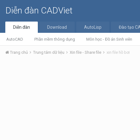
Diễn đàn CADViet
Diễn đàn
Download
AutoLisp
Đào tạo C
AutoCAD
Phần mềm thông dụng
Môn học - Đồ án Sinh viên
Trang chủ
Trung tâm dữ liệu
Xin file - Share file
xin file hồ bơi