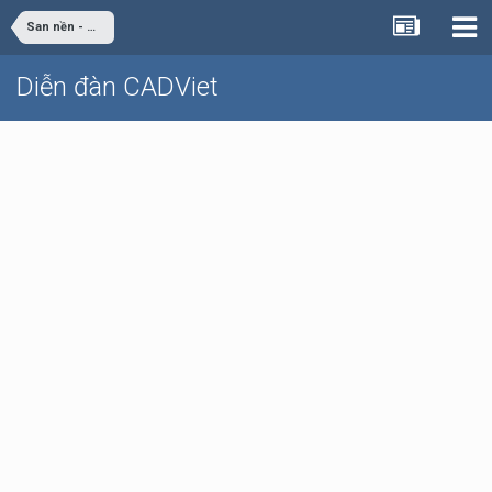
San nền - Giao thông
Diễn đàn CADViet