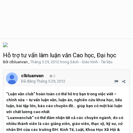
Hỗ trợ tư vấn làm luận văn Cao học, Đại học
Bởi
clbluanvan
,
Tháng 5 29, 2012
trong
Sách - Giáo trình - Tài liệu
clbluanvan
0
Đã đăng
Tháng 5 29, 2012
“Luận văn club” hoàn toàn có thể hỗ trợ bạn trong việc viết –
chỉnh sửa – tư vấn luận văn, luận án, nghiên cứu khoa học, tiểu
luận, bài tập lớn, báo cáo chuyên đề… giúp bạn có một bài luận
với chất lương cao nhất.
“
Luanvanclub” có thể đảm nhận tất cả các chuyên ngành
,
do có
nhiều thành viên là các giảng viên, giáo viên, thạc sỹ, kỹ sư, cử
nhân ĐH của các trường ĐH: Kinh Tế, Luật, Khoa Học Xã Hội &