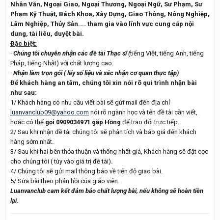
Nhân Văn, Ngoại Giao, Ngoại Thương, Ngoại Ngữ, Sư Phạm, Sư
Phạm Kỹ Thuật, Bách Khoa, Xây Dựng, Giao Thông, Nông Nghiệp,
Lâm Nghiệp, Thủy Sản.... tham gia vào lĩnh vực cung cấp nội
dung, tài liêu, duyệt bài.
Đặc biệt:
·
Chúng tôi chuyên nhận các đề tài Thạc sĩ
(
tiếng Việt, tiếng Anh, tiếng
Pháp, tiếng Nhật) với chất lượng cao.
·
Nhận làm trọn gói ( lấy số liệu và xác nhận cơ quan thực tập)
Để khách hàng an tâm, chúng tôi xin nói rõ qui trình nhận bài
như sau:
1/ Khách hàng có nhu cầu viết bài sẽ gửi mail đến địa chỉ
luanvanclub09@yahoo.com
nói rõ ngành học và tên đề tài cần viết,
hoặc có thể
gọi
0909034971 gặp Hồng
để trao đổi trực tiếp.
2/ Sau khi nhận đề tài chúng tôi sẽ phân tích và báo giá đến khách
hàng sớm nhất.
3/ Sau khi hai bên thỏa thuận và thống nhất giá, Khách hàng sẽ đặt cọc
cho chúng tôi ( tùy vào giá trị đề tài).
4/ Chúng tôi sẽ gửi mail thông báo về tiến độ giao bài.
5/ Sửa bài theo phản hồi của giáo viên.
Luanvanclub cam kết đảm bảo chất lượng bài, nếu không sẽ hoàn tiền
lại.