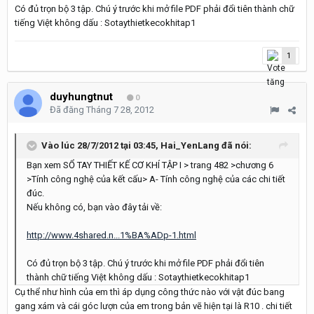
Có đủ trọn bộ 3 tập. Chú ý trước khi mở file PDF phải đổi tiên thành chữ
tiếng Việt không dấu : Sotaythietkecokhitap1
1
duyhungtnut
0
Đã đăng
Tháng 7 28, 2012
Vào lúc 28/7/2012 tại 03:45, Hai_YenLang đã nói:
Bạn xem SỔ TAY THIẾT KẾ CƠ KHÍ TẬP I > trang 482 >chương 6
>Tính công nghệ của kết cấu> A- Tính công nghệ của các chi tiết
đúc.
Nếu không có, bạn vào đây tải về:
http://www.4shared.n...1%BA%ADp-1.html
Có đủ trọn bộ 3 tập. Chú ý trước khi mở file PDF phải đổi tiên
thành chữ tiếng Việt không dấu : Sotaythietkecokhitap1
Cụ thể như hình của em thì áp dụng công thức nào với vật đúc bang
gang xám và cái góc lượn của em trong bản vẽ hiện tại là R10 . chi tiết