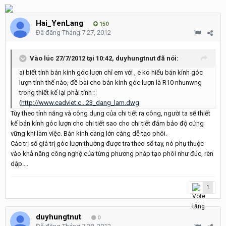
Hai_YenLang
150
Đã đăng
Tháng 7 27, 2012
Vào lúc 27/7/2012 tại 10:42, duyhungtnut đã nói:
ai biết tính bán kính góc lượn chỉ em với , e ko hiểu bán kính góc
lượn tính thế nào, đề bài cho bán kính góc lượn là R10 nhunwng
trong thiết kế lại phải tính :
(
http://www.cadviet.c...23_dang_lam.dwg
Tùy theo tính năng và công dụng của chi tiết ra công, người ta sẽ thiết
kế bán kính góc lượn cho chi tiết sao cho chi tiết đảm bảo độ cứng
vững khi làm việc. Bán kính càng lớn càng dễ tạo phôi.
Các trị số giá trị góc lượn thường được tra theo sổ tay, nó phụ thuộc
vào khả năng công nghệ của từng phương pháp tạo phôi như đúc, rèn
dập....
1
duyhungtnut
0