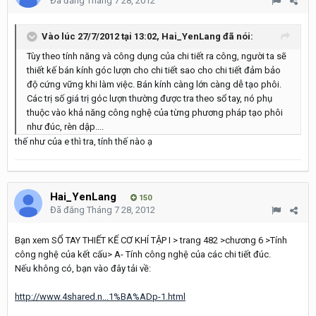
Đã đăng
Tháng 7 28, 2012
Vào lúc 27/7/2012 tại 13:02, Hai_YenLang đã nói:
Tùy theo tính năng và công dụng của chi tiết ra công, người ta sẽ
thiết kế bán kính góc lượn cho chi tiết sao cho chi tiết đảm bảo
độ cứng vững khi làm việc. Bán kính càng lớn càng dễ tạo phôi.
Các trị số giá trị góc lượn thường được tra theo sổ tay, nó phụ
thuộc vào khả năng công nghệ của từng phương pháp tạo phôi
như đúc, rèn dập....
thế như của e thì tra, tính thế nào ạ
Hai_YenLang
150
Đã đăng
Tháng 7 28, 2012
Bạn xem SỔ TAY THIẾT KẾ CƠ KHÍ TẬP I > trang 482 >chương 6 >Tính
công nghệ của kết cấu> A- Tính công nghệ của các chi tiết đúc.
Nếu không có, bạn vào đây tải về:
http://www.4shared.n...1%BA%ADp-1.html