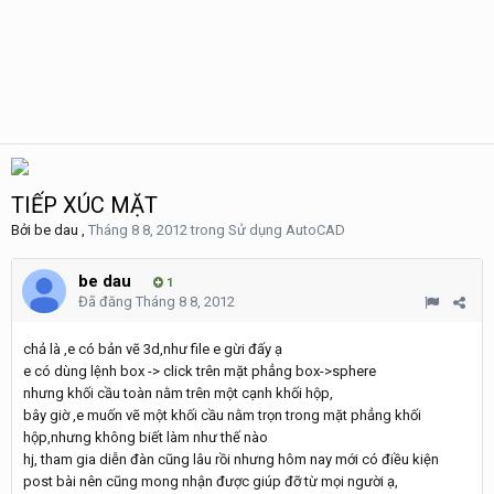
TIẾP XÚC MẶT
Bởi
be dau
,
Tháng 8 8, 2012
trong
Sử dụng AutoCAD
be dau
1
Đã đăng
Tháng 8 8, 2012
chả là ,e có bản vẽ 3d,như file e gừi đấy ạ
e có dùng lệnh box -> click trên mặt phẳng box->sphere
nhưng khối cầu toàn nằm trên một cạnh khối hộp,
bây giờ ,e muốn vẽ một khối cầu nằm trọn trong mặt phẳng khối
hộp,nhưng không biết làm như thế nào
hj, tham gia diễn đàn cũng lâu rồi nhưng hôm nay mới có điều kiện
post bài nên cũng mong nhận được giúp đỡ từ mọi người ạ,