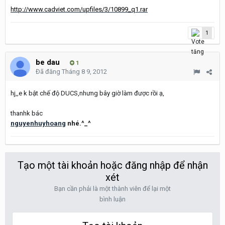
http://www.cadviet.com/upfiles/3/10899_q1.rar
1
be dau
1
Đã đăng
Tháng 8 9, 2012
hj,,e k bật chế độ DUCS,nhưng bây giờ làm được rồi ạ,
thanhk bác
nguyenhuyhoang
nhé.^_^
Tạo một tài khoản hoặc đăng nhập để nhận
xét
Bạn cần phải là một thành viên để lại một
bình luận