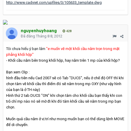
http://www.cadviet.com/upfiles/3/105633_template.dwg
nguyenhuyhoang
428
Đã đăng
Tháng 8 8, 2012
Tôi chưa hiểu ý bạn lắm
"e muốn vẽ một khối cầu nằm trọn trong mặt
phẳng khối hộp"
- Khối cầu nằm bên trong khối hộp, hay nằm trên 1 mp của khối hộp?
Bạn xem Clip :
hình đầu tiên nếu Cad 2007 sẽ có Tab "DUCS", nếu ở chế độ OFF thì khi
chọn tâm vẽ khối cầu thì điểm đó sẽ nằm trong mp OXY (như vậy hình
của bạn là ở TH này)
Hình thứ 2 tab DUCS "ON" khi chọn tâm cho khối cầu bạn thấy khi con
trỏ chỉ mp nào nó sẽ mờ đi khi đó tâm khối cầu sẽ nằm trong mp bạn
chọn.
Muốn quả cầu nằm ở vị trí như mong muốn bạn có thể dùng lệnh MOVE
để di chuyển.