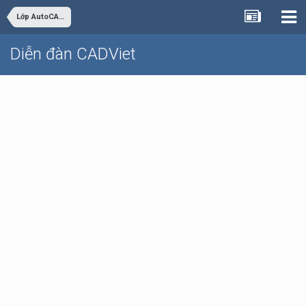
Lớp AutoCAD Cơ bản trực tuyến
Diễn đàn CADViet