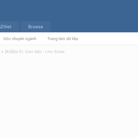
ADViet
Browse
Góc chuyên ngành
Trung tâm dữ liệu
n
[AO]Bài 01: Giao diện - Line -Erase