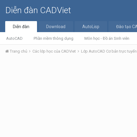
Diễn đàn CADViet
Diễn đàn
Download
AutoLisp
Đào tạo C
AutoCAD
Phần mềm thông dụng
Môn học - Đồ án Sinh viên
Trang chủ
Các lớp học của CADViet
Lớp AutoCAD Cơ bản trực tuyế