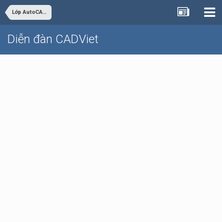
Lớp AutoCAD Cơ bản trực tuyến
Diễn đàn CADViet