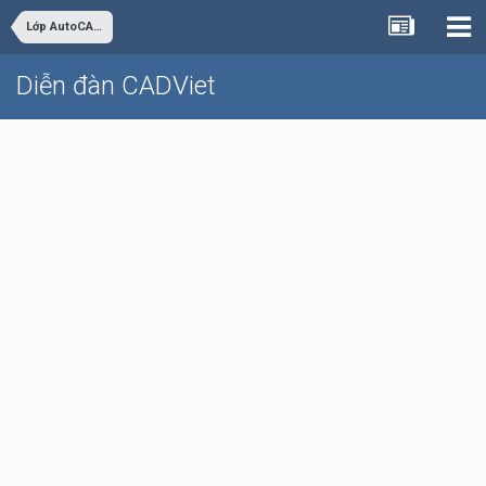
Lớp AutoCAD Cơ bản trực tuyến
Diễn đàn CADViet