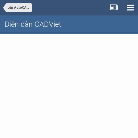
Lớp AutoCAD Cơ bản trực tuyến
Diễn đàn CADViet