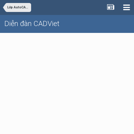
Lớp AutoCAD Cơ bản trực tuyến
Diễn đàn CADViet