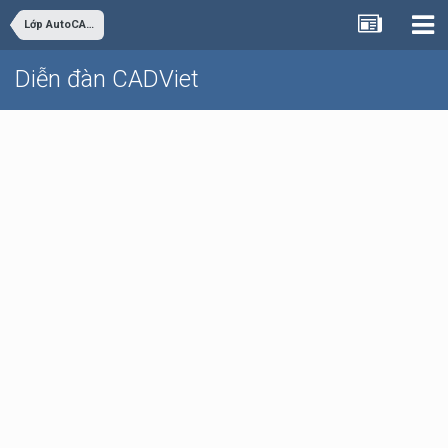
Lớp AutoCAD Cơ bản trực tuyến
Diễn đàn CADViet