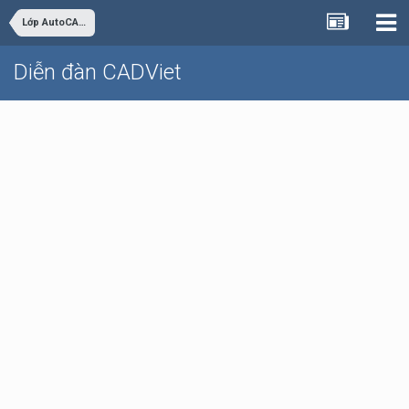
Lớp AutoCAD Cơ bản trực tuyến
Diễn đàn CADViet