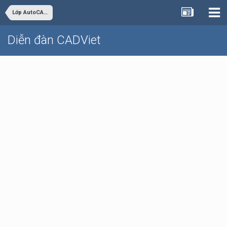
Lớp AutoCAD Cơ bản trực tuyến
Diễn đàn CADViet