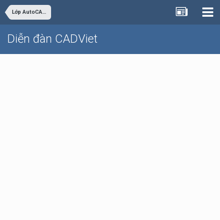
Lớp AutoCAD Cơ bản trực tuyến
Diễn đàn CADViet