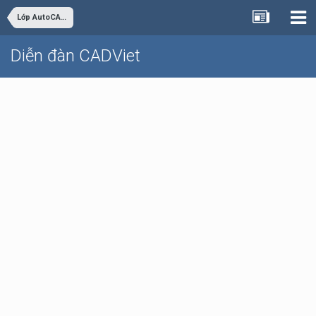
Lớp AutoCAD Cơ bản trực tuyến
Diễn đàn CADViet