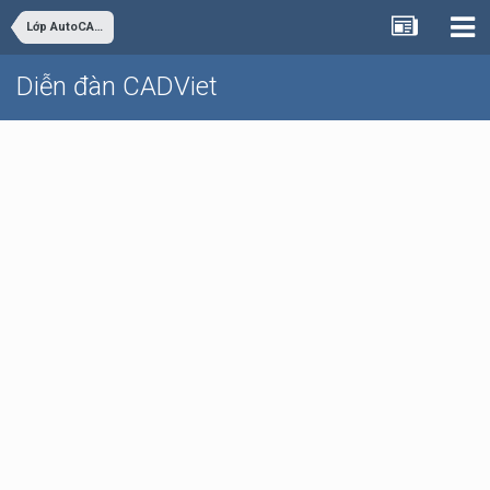
Lớp AutoCAD Cơ bản trực tuyến
Diễn đàn CADViet